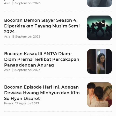
Asia
9 September 2023
Misteri
Bocoran Demon Slayer Season 4,
Diperkirakan Tayang Musim Semi
2024
Asia
8 September 2023
Bocoran Kasautii ANTV: Diam-
Diam Prerna Terlibat Percakapan
Panas dengan Anurag
Asia
8 September 2023
Bocoran Episode Hari Ini, Adegan
Dewasa Hwang Minhyun dan Kim
So Hyun Disorot
Korea
15 Agustus 2023