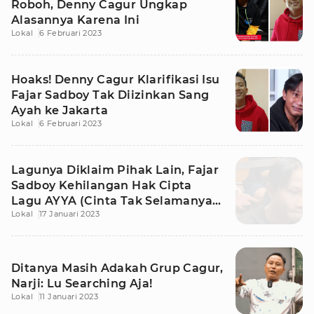
Roboh, Denny Cagur Ungkap
Alasannya Karena Ini
Lokal
6 Februari 2023
Hoaks! Denny Cagur Klarifikasi Isu
Fajar Sadboy Tak Diizinkan Sang
Ayah ke Jakarta
Lokal
6 Februari 2023
Lagunya Diklaim Pihak Lain, Fajar
Sadboy Kehilangan Hak Cipta
Lagu AYYA (Cinta Tak Selamanya
Lokal
17 Januari 2023
Indah)
Ditanya Masih Adakah Grup Cagur,
Narji: Lu Searching Aja!
Lokal
11 Januari 2023