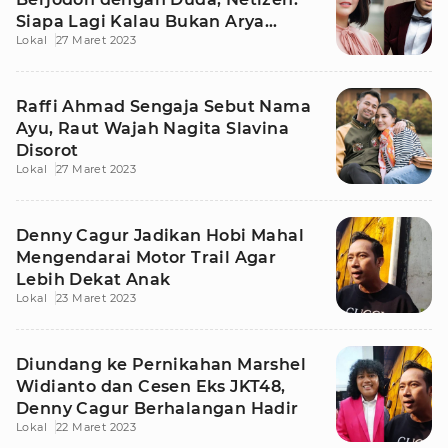
Siapa Lagi Kalau Bukan Arya
Lokal
27 Maret 2023
Saloka
Raffi Ahmad Sengaja Sebut Nama
Ayu, Raut Wajah Nagita Slavina
Disorot
Lokal
27 Maret 2023
Denny Cagur Jadikan Hobi Mahal
Mengendarai Motor Trail Agar
Lebih Dekat Anak
Lokal
23 Maret 2023
Diundang ke Pernikahan Marshel
Widianto dan Cesen Eks JKT48,
Denny Cagur Berhalangan Hadir
Lokal
22 Maret 2023