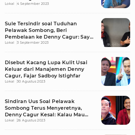
Lokal
4 September 2023
Sule Tersindir soal Tuduhan
Pelawak Sombong, Beri
Pembelaan ke Denny Cagur: Saya
Lokal
3 September 2023
Saksinya
Disebut Kacang Lupa Kulit Usai
Keluar dari Manajemen Denny
Cagur, Fajar Sadboy Istighfar
Lokal
30 Agustus 2023
Sindiran Uus Soal Pelawak
Sombong Terus Menyeretnya,
Denny Cagur Kesal: Kalau Mau
Lokal
26 Agustus 2023
Sebut Nama