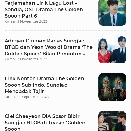
Terjemahan Lirik Lagu Lost -
Sondia, OST Drama The Golden
Spoon Part 6
Korea
3 November 2022
Adegan Ciuman Panas Sungjae
BTOB dan Yeon Woo di Drama ‘The
Golden Spoon’ Bikin Penonton
Korea
2 November 2022
Syok
Link Nonton Drama The Golden
Spoon Sub Indo, Sungjae
Mendadak Tajir
Korea
14 September 2022
Cie! Chaeyeon DIA Sosor Bibir
Sungjae BTOB di Teaser 'Golden
Spoon'