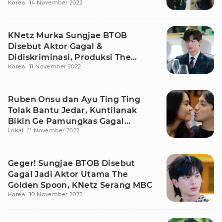
Korea
14 November 2022
KNetz Murka Sungjae BTOB
Disebut Aktor Gagal &
Didiskriminasi, Produksi The
Korea
11 November 2022
Golden Spoon Buka Suara
Ruben Onsu dan Ayu Ting Ting
Tolak Bantu Jedar, Kuntilanak
Bikin Ge Pamungkas Gagal
Lokal
11 November 2022
Hubungan Intim
Geger! Sungjae BTOB Disebut
Gagal Jadi Aktor Utama The
Golden Spoon, KNetz Serang MBC
Korea
10 November 2022