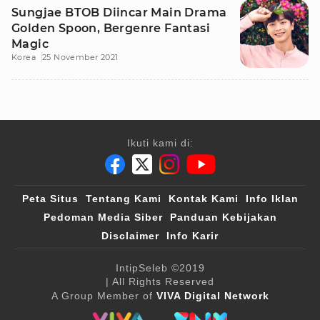
Sungjae BTOB Diincar Main Drama
Golden Spoon, Bergenre Fantasi
Magic
Korea
25 November 2021
Ikuti kami di:
Peta Situs
Tentang Kami
Kontak Kami
Info Iklan
Pedoman Media Siber
Panduan Kebijakan
Disclaimer
Info Karir
IntipSeleb
©2019
| All Rights Reserved
A Group Member of
VIVA Digital Network