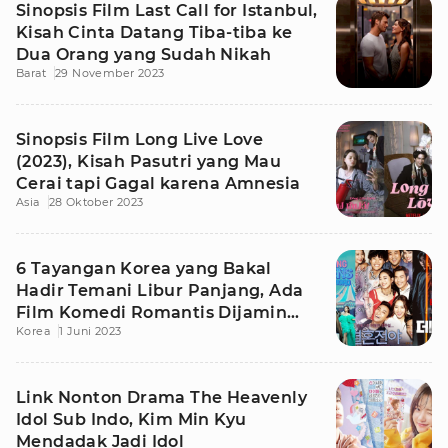
Sinopsis Film Last Call for Istanbul,
Kisah Cinta Datang Tiba-tiba ke
Dua Orang yang Sudah Nikah
Barat
29 November 2023
Sinopsis Film Long Live Love
(2023), Kisah Pasutri yang Mau
Cerai tapi Gagal karena Amnesia
Asia
28 Oktober 2023
6 Tayangan Korea yang Bakal
Hadir Temani Libur Panjang, Ada
Film Komedi Romantis Dijamin
Korea
1 Juni 2023
Seru!
Link Nonton Drama The Heavenly
Idol Sub Indo, Kim Min Kyu
Mendadak Jadi Idol