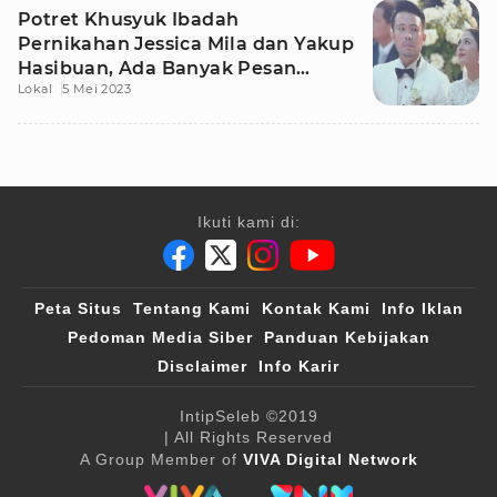
Potret Khusyuk Ibadah
Pernikahan Jessica Mila dan Yakup
Hasibuan, Ada Banyak Pesan
Lokal
5 Mei 2023
Menyentuh
Ikuti kami di:
Peta Situs
Tentang Kami
Kontak Kami
Info Iklan
Pedoman Media Siber
Panduan Kebijakan
Disclaimer
Info Karir
IntipSeleb
©2019
| All Rights Reserved
A Group Member of
VIVA Digital Network