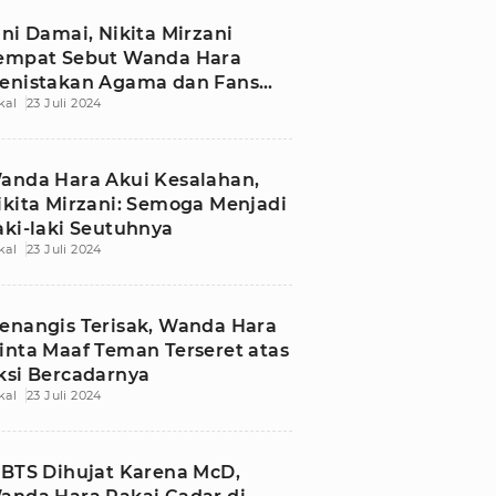
ini Damai, Nikita Mirzani
empat Sebut Wanda Hara
enistakan Agama dan Fans
kal
23 Juli 2024
agita Slavina Barbar
anda Hara Akui Kesalahan,
ikita Mirzani: Semoga Menjadi
aki-laki Seutuhnya
kal
23 Juli 2024
enangis Terisak, Wanda Hara
inta Maaf Teman Terseret atas
ksi Bercadarnya
kal
23 Juli 2024
 BTS Dihujat Karena McD,