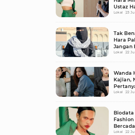
Hara Mi
Ustaz H
Lokal
23 Ju
Tak Ben
Hara Pak
Jangan 
Lokal
22 Ju
Wanda H
Kajian, 
Pertany
Lokal
22 Ju
Slavina
Biodata
Fashion 
Bercada
Lokal
22 Ju