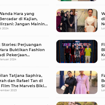
Wanda Hara yang
W
Bercadar di Kajian,
d
Iirzani: Jangan Mainin
N
li 2024
Lo
 Stories: Perjuangan
F
ara Buktikan Fashion
B
Jadi Pekerjaan
K
Januari 2024
Lo
ikan
lan Tatjana Saphira,
F
rah dan Rafael Tan di
B
 Film The Marvels Bikin
S
vember 2023
Lo
g