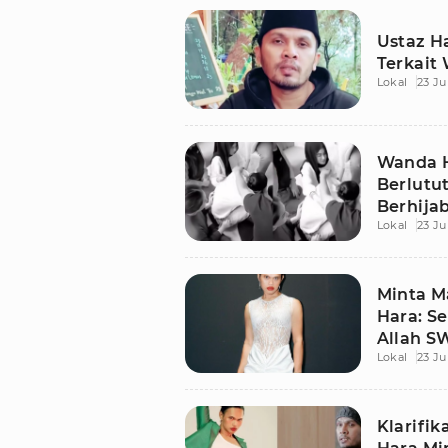
Ustaz H
Terkait
Lokal
23 Ju
Wanda H
Berlutut
Berhijab
Lokal
23 Ju
Minta M
Hara: S
Allah S
Lokal
23 Ju
Klarifik