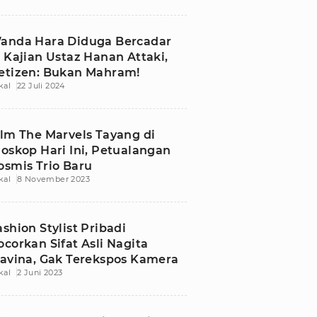
anda Hara Diduga Bercadar
i Kajian Ustaz Hanan Attaki,
etizen: Bukan Mahram!
kal
22 Juli 2024
ilm The Marvels Tayang di
ioskop Hari Ini, Petualangan
osmis Trio Baru
kal
8 November 2023
ashion Stylist Pribadi
ocorkan Sifat Asli Nagita
lavina, Gak Terekspos Kamera
kal
2 Juni 2023