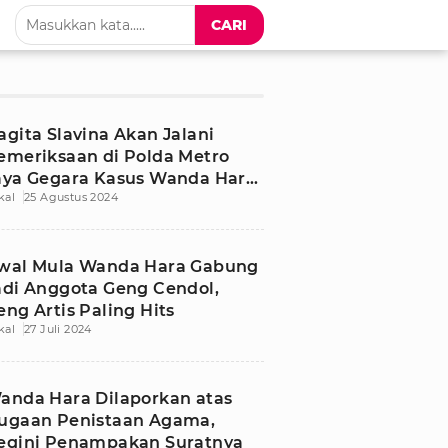
CARI
agita Slavina Akan Jalani
emeriksaan di Polda Metro
aya Gegara Kasus Wanda Hara
kal
25 Agustus 2024
ercadar
wal Mula Wanda Hara Gabung
adi Anggota Geng Cendol,
eng Artis Paling Hits
kal
27 Juli 2024
anda Hara Dilaporkan atas
ugaan Penistaan Agama,
egini Penampakan Suratnya