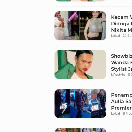
Kecam 
Diduga 
Nikita M
Lokal
22 Ju
Agama!
Showbiz
Wanda H
Stylist 
Lifestyle
6 
Menjanj
Penampi
Aulia Sa
Premier
Lokal
8 No
Panglin