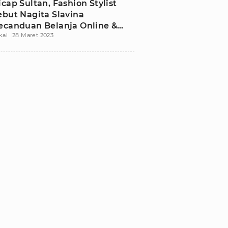
icap Sultan, Fashion Stylist
ebut Nagita Slavina
ecanduan Belanja Online &
kal
28 Maret 2023
akai Kalung Rp10 Ribu