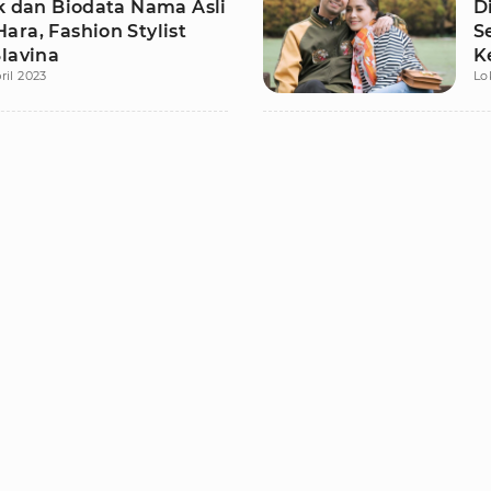
ok dan Biodata Nama Asli
D
ara, Fashion Stylist
S
Slavina
K
ril 2023
Lo
P