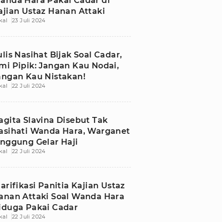
anda Hara Pakai Cadar di
ajian Ustaz Hanan Attaki
kal
23 Juli 2024
ulis Nasihat Bijak Soal Cadar,
mi Pipik: Jangan Kau Nodai,
angan Kau Nistakan!
kal
22 Juli 2024
agita Slavina Disebut Tak
asihati Wanda Hara, Warganet
inggung Gelar Haji
kal
22 Juli 2024
larifikasi Panitia Kajian Ustaz
anan Attaki Soal Wanda Hara
iduga Pakai Cadar
kal
22 Juli 2024