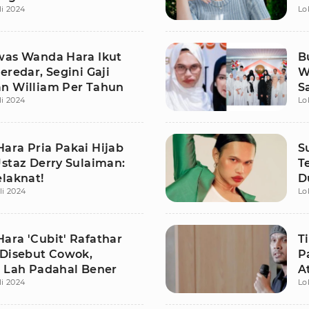
li 2024
Lo
was Wanda Hara Ikut
B
eredar, Segini Gaji
W
n William Per Tahun
S
li 2024
Lo
H
ara Pria Pakai Hijab
S
Ustaz Derry Sulaiman:
T
elaknat!
D
li 2024
Lo
ara 'Cubit' Rafathar
T
 Disebut Cowok,
P
: Lah Padahal Bener
A
li 2024
Lo