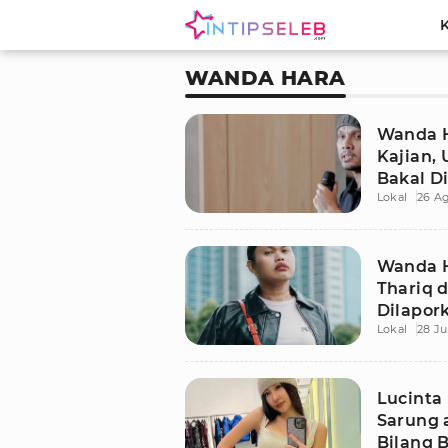
WANDA HARA
Wanda H
Kajian,
Bakal Di
Lokal
26 A
Wanda H
Thariq d
Dilapor
Lokal
28 Ju
Penist
Lucinta
Sarung 
Bilang 