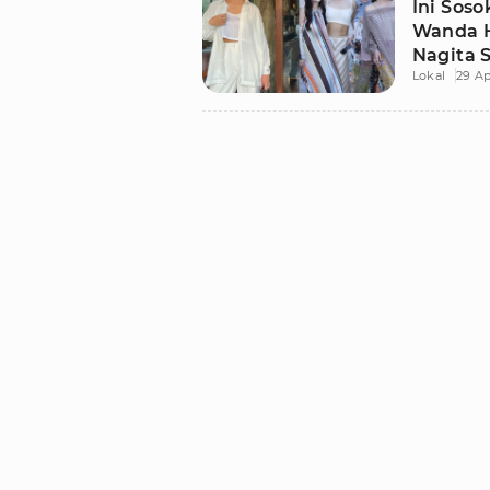
Ini Sos
Wanda H
Nagita 
Lokal
29 Ap