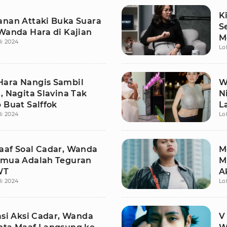
K
anan Attaki Buka Suara
S
 Wanda Hara di Kajian
M
li 2024
Lo
N
ara Nangis Sambil
W
, Nagita Slavina Tak
N
 Buat Salffok
L
li 2024
Lo
aaf Soal Cadar, Wanda
M
emua Adalah Teguran
M
WT
A
li 2024
Lo
asi Aksi Cadar, Wanda
V