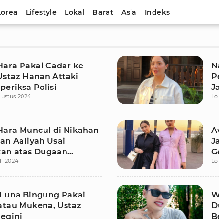
Korea
Lifestyle
Lokal
Barat
Asia
Indeks
ara Pakai Cadar ke
N
 Ustaz Hanan Attaki
P
periksa Polisi
J
gustus 2024
Lo
B
ara Muncul di Nikahan
A
an Aaliyah Usai
J
kan atas Dugaan
G
li 2024
Lo
aan Agama
 Luna Bingung Pakai
W
atau Mukena, Ustaz
D
Begini
B