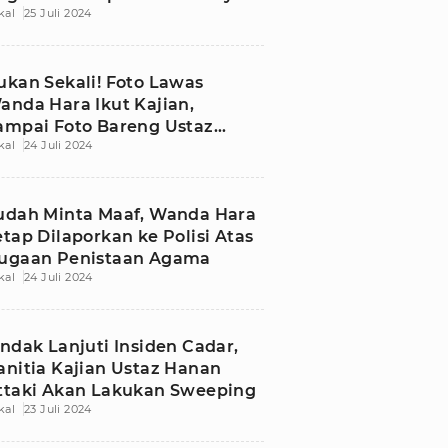
kal
25 Juli 2024
ukan Sekali! Foto Lawas
anda Hara Ikut Kajian,
ampai Foto Bareng Ustaz
kal
24 Juli 2024
anan Attaki
udah Minta Maaf, Wanda Hara
etap Dilaporkan ke Polisi Atas
ugaan Penistaan Agama
kal
24 Juli 2024
indak Lanjuti Insiden Cadar,
anitia Kajian Ustaz Hanan
ttaki Akan Lakukan Sweeping
kal
23 Juli 2024