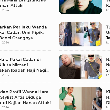
nta Maaf Langsung ke
W
anan Attaki
K
li 2024
Lo
arkan Perilaku Wanda
T
ai Cadar, Umi Pipik:
U
Benci Orangnya
J
li 2024
Lo
ara Pakai Cadar di
N
Nikita Mirzani
N
akan Ibadah Haji Nagita
S
li 2024
Lo
 dan Profil Wanda Hara,
K
Stylist Artis Diduga
H
r di Kajian Hanan Attaki
D
li 2024
Lo