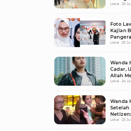
Lokal
25 Ju
Foto La
Kajian B
Pangera
Lokal
25 Ju
Wanda H
Cadar, 
Allah M
Lokal
24 Ju
Wanda H
Setelah
Netizen
Lokal
23 Ju