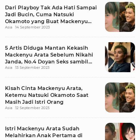
Dari Playboy Tak Ada Hati Sampai
Jadi Bucin, Cuma Natsuki
Okamoto yang Buat Mackenyu
Asia
14 September 2023
Arata 'Jinak'
5 Artis Diduga Mantan Kekasih
Mackenyu Arata Sebelum Nikahi
Janda, No.4 Doyan Seks sambil
Asia
13 September 2023
Narkoba
Kisah Cinta Mackenyu Arata,
Ketemu Natsuki Okamoto Saat
Masih Jadi Istri Orang
Asia
12 September 2023
Istri Mackenyu Arata Sudah
Melahirkan Anak Pertama di