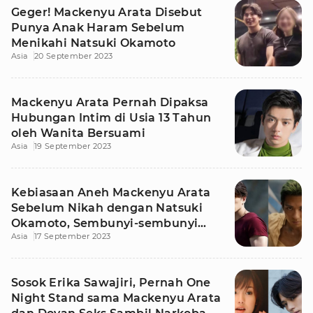
Geger! Mackenyu Arata Disebut
Punya Anak Haram Sebelum
Menikahi Natsuki Okamoto
Asia
20 September 2023
Mackenyu Arata Pernah Dipaksa
Hubungan Intim di Usia 13 Tahun
oleh Wanita Bersuami
Asia
19 September 2023
Kebiasaan Aneh Mackenyu Arata
Sebelum Nikah dengan Natsuki
Okamoto, Sembunyi-sembunyi
Asia
17 September 2023
Lakukan Ini!
Sosok Erika Sawajiri, Pernah One
Night Stand sama Mackenyu Arata