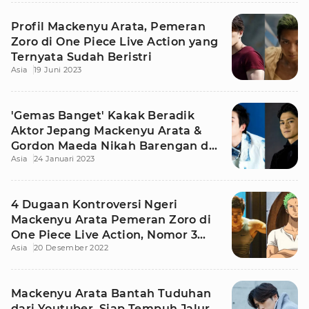
Profil Mackenyu Arata, Pemeran
Zoro di One Piece Live Action yang
Ternyata Sudah Beristri
Asia
19 Juni 2023
'Gemas Banget' Kakak Beradik
Aktor Jepang Mackenyu Arata &
Gordon Maeda Nikah Barengan di
Asia
24 Januari 2023
Ultah Ayah
4 Dugaan Kontroversi Ngeri
Mackenyu Arata Pemeran Zoro di
One Piece Live Action, Nomor 3
Asia
20 Desember 2022
Buat Syok!
Mackenyu Arata Bantah Tuduhan
dari Youtuber, Siap Tempuh Jalur