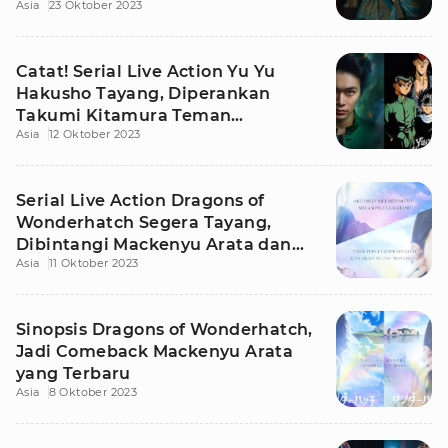
Asia
23 Oktober 2023
Terungkap!
Catat! Serial Live Action Yu Yu
Hakusho Tayang, Diperankan
Takumi Kitamura Teman
Asia
12 Oktober 2023
Mackenyu Arata
Serial Live Action Dragons of
Wonderhatch Segera Tayang,
Dibintangi Mackenyu Arata dan
Asia
11 Oktober 2023
Nakajima Sena
Sinopsis Dragons of Wonderhatch,
Jadi Comeback Mackenyu Arata
yang Terbaru
Asia
8 Oktober 2023