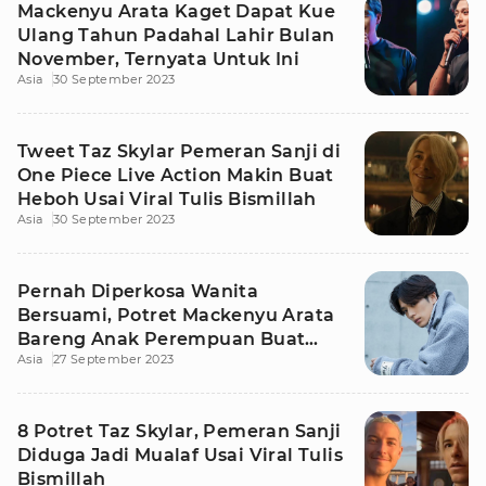
Mackenyu Arata Kaget Dapat Kue
Ulang Tahun Padahal Lahir Bulan
November, Ternyata Untuk Ini
Asia
30 September 2023
Tweet Taz Skylar Pemeran Sanji di
One Piece Live Action Makin Buat
Heboh Usai Viral Tulis Bismillah
Asia
30 September 2023
Pernah Diperkosa Wanita
Bersuami, Potret Mackenyu Arata
Bareng Anak Perempuan Buat
Asia
27 September 2023
Heboh
8 Potret Taz Skylar, Pemeran Sanji
Diduga Jadi Mualaf Usai Viral Tulis
Bismillah