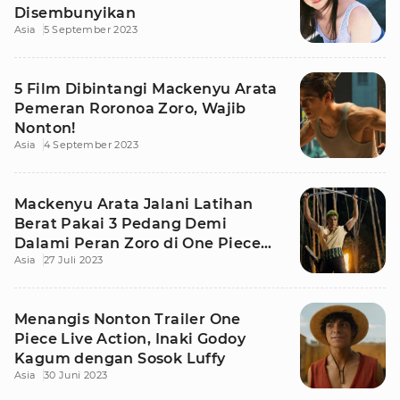
Disembunyikan
Asia
5 September 2023
5 Film Dibintangi Mackenyu Arata
Pemeran Roronoa Zoro, Wajib
Nonton!
Asia
4 September 2023
Mackenyu Arata Jalani Latihan
Berat Pakai 3 Pedang Demi
Dalami Peran Zoro di One Piece
Asia
27 Juli 2023
Live Action
Menangis Nonton Trailer One
Piece Live Action, Inaki Godoy
Kagum dengan Sosok Luffy
Asia
30 Juni 2023