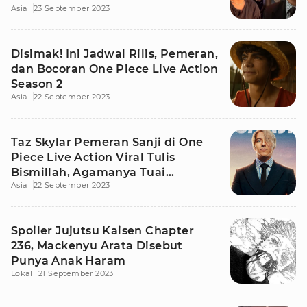
Asia
23 September 2023
Disimak! Ini Jadwal Rilis, Pemeran,
dan Bocoran One Piece Live Action
Season 2
Asia
22 September 2023
Taz Skylar Pemeran Sanji di One
Piece Live Action Viral Tulis
Bismillah, Agamanya Tuai
Asia
22 September 2023
Perdebatan
Spoiler Jujutsu Kaisen Chapter
236, Mackenyu Arata Disebut
Punya Anak Haram
Lokal
21 September 2023