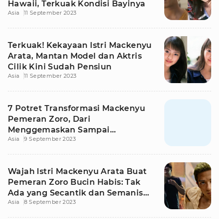
Hawaii, Terkuak Kondisi Bayinya
Asia
11 September 2023
Terkuak! Kekayaan Istri Mackenyu
Arata, Mantan Model dan Aktris
Cilik Kini Sudah Pensiun
Asia
11 September 2023
7 Potret Transformasi Mackenyu
Pemeran Zoro, Dari
Menggemaskan Sampai
Asia
9 September 2023
Menggiurkan
Wajah Istri Mackenyu Arata Buat
Pemeran Zoro Bucin Habis: Tak
Ada yang Secantik dan Semanis
Asia
8 September 2023
Dia