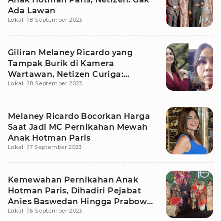
Ada Lawan
Lokal
18 September 2023
Giliran Melaney Ricardo yang
Tampak Burik di Kamera
Wartawan, Netizen Curiga:
Lokal
18 September 2023
Sengaja Kali
Melaney Ricardo Bocorkan Harga
Saat Jadi MC Pernikahan Mewah
Anak Hotman Paris
Lokal
17 September 2023
Kemewahan Pernikahan Anak
Hotman Paris, Dihadiri Pejabat
Anies Baswedan Hingga Prabowo
Lokal
16 September 2023
Subianto