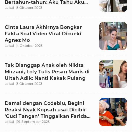
Bertahun-tahun: Aku Tahu Aku
Lokal
5 Oktober 2023
Pintar
Cinta Laura Akhirnya Bongkar
Fakta Soal Video Viral Dicueki
Agnez Mo
Lokal
4 Oktober 2023
Tak Dianggap Anak oleh Nikita
Mirzani, Loly Tulis Pesan Manis di
Ultah Adik: Nanti Kakak Pulang
Lokal
3 Oktober 2023
Damai dengan Codeblu, Begini
Reaksi Nyak Kopsah usai Dicibir
'Cuci Tangan' Tinggalkan Farida
Lokal
29 September 2023
Nurhan