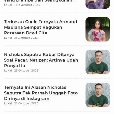
yang Diambil dari Selingkuhan
Lokal
1 November 2023
Ayahnya
Terkesan Cuek, Ternyata Armand
Maulana Sempat Ragukan
Perasaan Dewi Gita
Lokal
31 Oktober 2023
Nicholas Saputra Kabur Ditanya
Soal Pacar, Netizen: Artinya Udah
Punya Itu
Lokal
25 Oktober 2023
Ternyata Ini Alasan Nicholas
Saputra Tak Pernah Unggah Foto
Dirinya di Instagram
Lokal
25 Oktober 2023