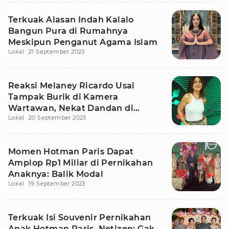
Terkuak Alasan Indah Kalalo
Bangun Pura di Rumahnya
Meskipun Penganut Agama Islam
Lokal
21 September 2023
Reaksi Melaney Ricardo Usai
Tampak Burik di Kamera
Wartawan, Nekat Dandan di
Lokal
20 September 2023
Depan Awak Media
Momen Hotman Paris Dapat
Amplop Rp1 Miliar di Pernikahan
Anaknya: Balik Modal
Lokal
19 September 2023
Terkuak Isi Souvenir Pernikahan
Anak Hotman Paris, Netizen: Gak