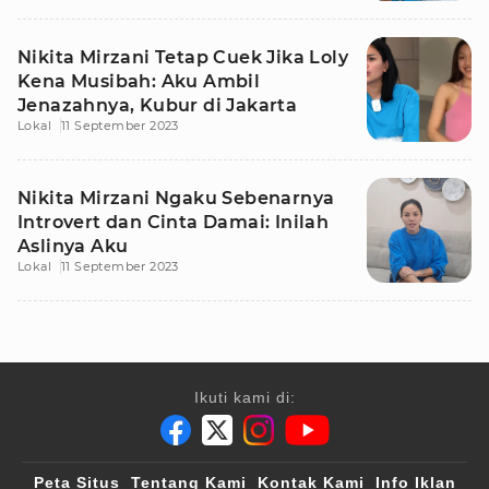
Nikita Mirzani Tetap Cuek Jika Loly
Kena Musibah: Aku Ambil
Jenazahnya, Kubur di Jakarta
Lokal
11 September 2023
Nikita Mirzani Ngaku Sebenarnya
Introvert dan Cinta Damai: Inilah
Aslinya Aku
Lokal
11 September 2023
Ikuti kami di:
Peta Situs
Tentang Kami
Kontak Kami
Info Iklan