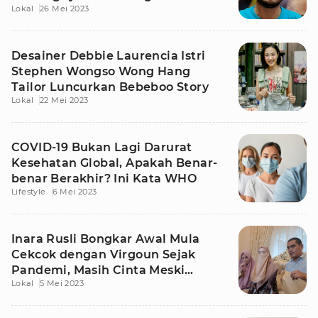
Lokal
26 Mei 2023
Desainer Debbie Laurencia Istri
Stephen Wongso Wong Hang
Tailor Luncurkan Bebeboo Story
Lokal
22 Mei 2023
COVID-19 Bukan Lagi Darurat
Kesehatan Global, Apakah Benar-
benar Berakhir? Ini Kata WHO
Lifestyle
6 Mei 2023
Inara Rusli Bongkar Awal Mula
Cekcok dengan Virgoun Sejak
Pandemi, Masih Cinta Meski
Lokal
5 Mei 2023
Diselingkuhi