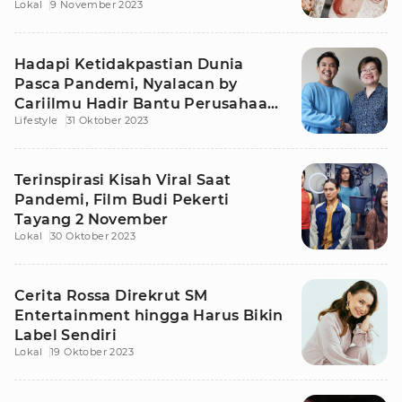
Lokal
9 November 2023
Hadapi Ketidakpastian Dunia
Pasca Pandemi, Nyalacan by
Cariilmu Hadir Bantu Perusahaan
Lifestyle
31 Oktober 2023
Beradaptasi
Terinspirasi Kisah Viral Saat
Pandemi, Film Budi Pekerti
Tayang 2 November
Lokal
30 Oktober 2023
Cerita Rossa Direkrut SM
Entertainment hingga Harus Bikin
Label Sendiri
Lokal
19 Oktober 2023