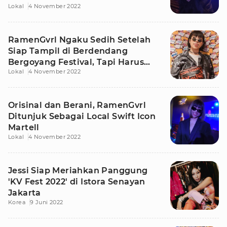
Lokal
4 November 2022
RamenGvrl Ngaku Sedih Setelah
Siap Tampil di Berdendang
Bergoyang Festival, Tapi Harus
Lokal
4 November 2022
Dibatalkan
Orisinal dan Berani, RamenGvrl
Ditunjuk Sebagai Local Swift Icon
Martell
Lokal
4 November 2022
Jessi Siap Meriahkan Panggung
'KV Fest 2022' di Istora Senayan
Jakarta
Korea
9 Juni 2022