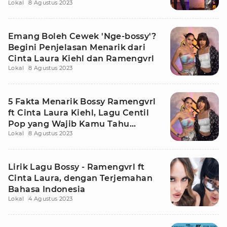
Lokal
8 Agustus 2023
Emang Boleh Cewek 'Nge-bossy'?
Begini Penjelasan Menarik dari
Cinta Laura Kiehl dan Ramengvrl
Lokal
8 Agustus 2023
5 Fakta Menarik Bossy Ramengvrl
ft Cinta Laura Kiehl, Lagu Centil
Pop yang Wajib Kamu Tahu
Lokal
8 Agustus 2023
Maknanya!
Lirik Lagu Bossy - Ramengvrl ft
Cinta Laura, dengan Terjemahan
Bahasa Indonesia
Lokal
4 Agustus 2023