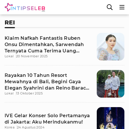
REI
Klaim Nafkah Fantastis Ruben
Onsu Dimentahkan, Sarwendah
Ternyata Cuma Terima Uang
Lokal
20 November 2025
Reimburse
Rayakan 10 Tahun Resort
Mewahnya di Bali, Begini Gaya
Elegan Syahrini dan Reino Barack
Lokal
13 Oktober 2025
sebagai Owner
IVE Gelar Konser Solo Pertamanya
di Jakarta: Aku Merindukanmu!
Korea
24 Agustus 2024