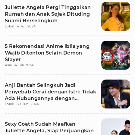
Juliette Angela Pergi Tinggalkan
Rumah dan Anak Sejak Dituding
Suami Berselingkuh
Lokal
4 Juli 2024
5 Rekomendasi Anime Iblis yang
Wajib Ditonton Selain Demon
Slayer
Asia
4 Juli 2024
Anji Bantah Selingkuh Jadi
Penyebab Cerai dengan Istri: Tidak
Ada Hubungannya dengan
Lokal
30 Juni 2024
Siapapun
Sexy Goath Sudah Maafkan
Juliette Angela, Siap Perjuangkan