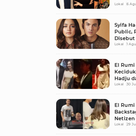
Lokal
6 Ag
Banget
Syifa H
Public,
Disebut
Lokal
1 Agu
El Rumi 
Keciduk
Hadju d
Lokal
30 Ju
El Rumi 
Backsta
Netizen
Lokal
29 Ju