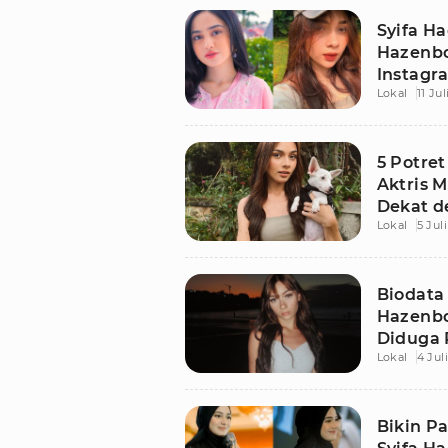
Syifa H
Hazenbo
Instagr
Lokal
11 Ju
5 Potre
Aktris 
Dekat d
Lokal
5 Jul
Biodata
Hazenbo
Diduga 
Lokal
4 Jul
Bikin P