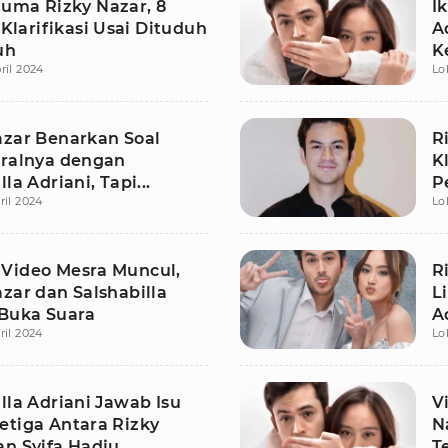
uma Rizky Nazar, 8
I
i Klarifikasi Usai Dituduh
A
uh
K
ril 2024
Lo
azar Benarkan Soal
R
iralnya dengan
Kl
la Adriani, Tapi...
P
ril 2024
Lo
Video Mesra Muncul,
R
zar dan Salshabilla
L
 Buka Suara
A
ril 2024
Lo
lla Adriani Jawab Isu
V
etiga Antara Rizky
N
an Syifa Hadju
T