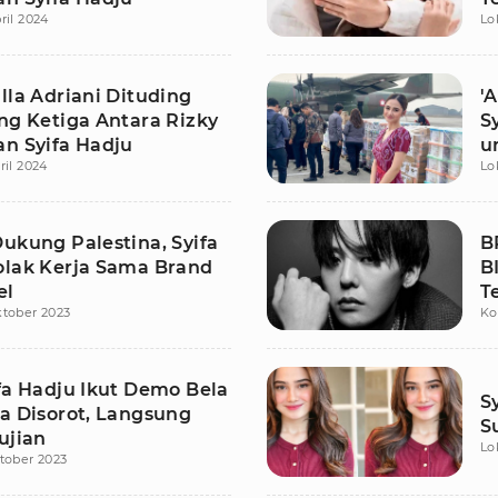
ril 2024
Lo
lla Adriani Dituding
'
ng Ketiga Antara Rizky
S
an Syifa Hadju
u
ril 2024
Lo
ukung Palestina, Syifa
B
olak Kerja Sama Brand
B
el
T
ktober 2023
Ko
D
N
ifa Hadju Ikut Demo Bela
S
na Disorot, Langsung
S
ujian
Lo
tober 2023