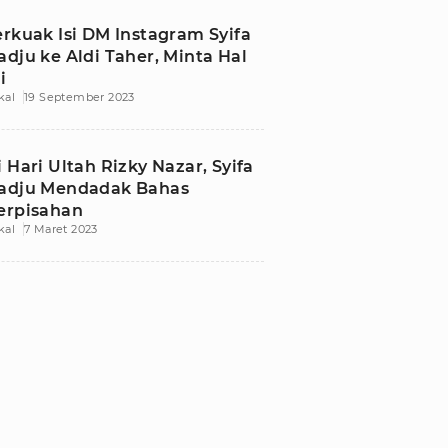
erkuak Isi DM Instagram Syifa
adju ke Aldi Taher, Minta Hal
i
kal
19 September 2023
i Hari Ultah Rizky Nazar, Syifa
adju Mendadak Bahas
erpisahan
kal
7 Maret 2023