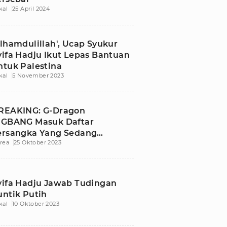
kal
25 April 2024
Alhamdulillah', Ucap Syukur
yifa Hadju Ikut Lepas Bantuan
ntuk Palestina
kal
5 November 2023
REAKING: G-Dragon
IGBANG Masuk Daftar
ersangka Yang Sedang
rea
25 Oktober 2023
iselidiki Atas Penggunaan
arkoba
yifa Hadju Jawab Tudingan
untik Putih
kal
10 Oktober 2023