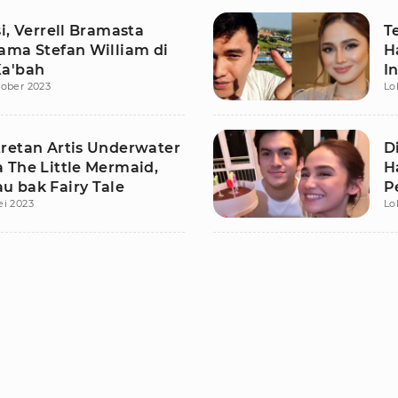
i, Verrell Bramasta
T
ama Stefan William di
H
a'bah
In
tober 2023
Lo
retan Artis Underwater
D
 The Little Mermaid,
H
 bak Fairy Tale
P
ei 2023
Lo