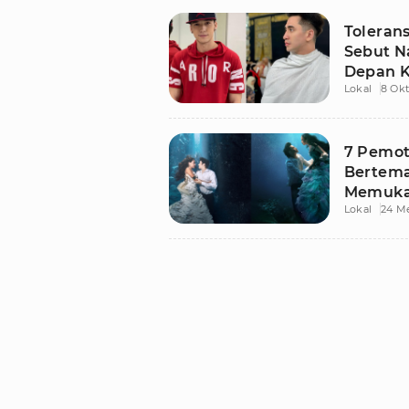
Tolerans
Sebut N
Depan K
Lokal
8 Ok
7 Pemot
Bertema
Memukau
Lokal
24 M