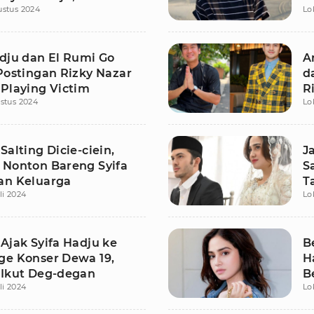
ustus 2024
Lo
adju dan El Rumi Go
A
 Postingan Rizky Nazar
d
 Playing Victim
R
stus 2024
Lo
Salting Dicie-ciein,
J
 Nonton Bareng Syifa
S
an Keluarga
T
li 2024
Lo
Ajak Syifa Hadju ke
B
ge Konser Dewa 19,
H
 Ikut Deg-degan
B
li 2024
Lo