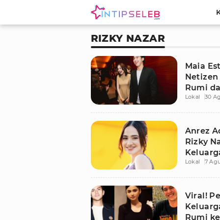
RIZKY NAZAR
Maia Es
Netizen
Rumi dan
Lokal
30 A
Anrez Ad
Rizky N
Keluarg
Lokal
7 Agu
Viral! 
Keluarg
Rumi ke