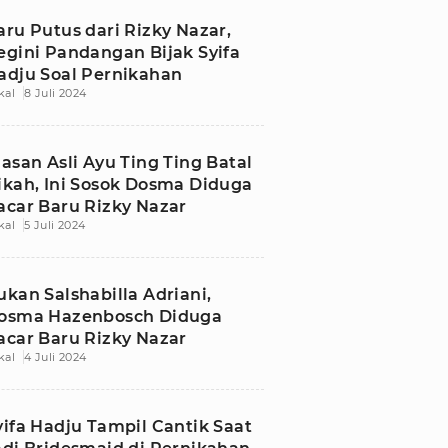
aru Putus dari Rizky Nazar,
egini Pandangan Bijak Syifa
adju Soal Pernikahan
kal
8 Juli 2024
lasan Asli Ayu Ting Ting Batal
ikah, Ini Sosok Dosma Diduga
acar Baru Rizky Nazar
kal
5 Juli 2024
ukan Salshabilla Adriani,
osma Hazenbosch Diduga
acar Baru Rizky Nazar
kal
4 Juli 2024
yifa Hadju Tampil Cantik Saat