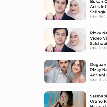
Bukan C
Artis In
Selingk
Lokal
28 Ap
Rizky N
Video V
Salshabil
Lokal
27 Ap
Dugaan 
Rizky Na
Adriani
Lokal
27 Ap
Salshabi
Orang K
Nazar d