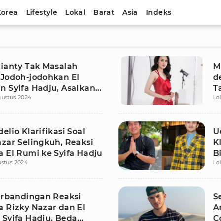
Korea
Lifestyle
Lokal
Barat
Asia
Indeks
tianty Tak Masalah
M
 Jodoh-jodohkan El
d
 Syifa Hadju, Asalkan...
T
gustus 2024
Lo
elio Klarifikasi Soal
U
azar Selingkuh, Reaksi
K
a El Rumi ke Syifa Hadju
B
stus 2024
Lo
S
Perbandingan Reaksi
S
a Rizky Nazar dan El
A
 Syifa Hadju, Beda
C