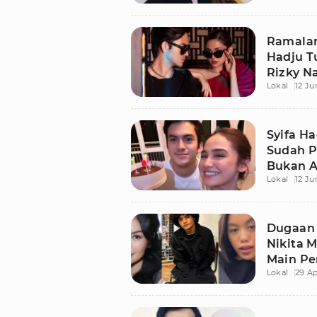
Ramalan
Hadju T
Rizky N
Lokal
12 Ju
Syifa H
Sudah P
Bukan A
Lokal
12 Ju
Dugaan 
Nikita M
Main P
Lokal
29 Ap