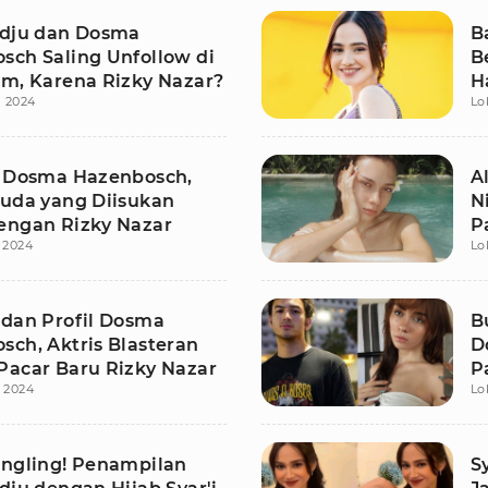
adju dan Dosma
B
sch Saling Unfollow di
B
am, Karena Rizky Nazar?
H
li 2024
Lo
t Dosma Hazenbosch,
A
Muda yang Diisukan
N
engan Rizky Nazar
P
i 2024
Lo
 dan Profil Dosma
B
sch, Aktris Blasteran
D
Pacar Baru Rizky Nazar
P
i 2024
Lo
angling! Penampilan
S