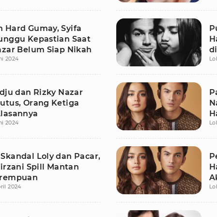
 Hard Gumay, Syifa
P
unggu Kepastian Saat
H
azar Belum Siap Nikah
d
ni 2024
Lo
adju dan Rizky Nazar
P
utus, Orang Ketiga
N
lasannya
H
ni 2024
Lo
Skandal Loly dan Pacar,
P
irzani Spill Mantan
H
erempuan
A
ril 2024
Lo