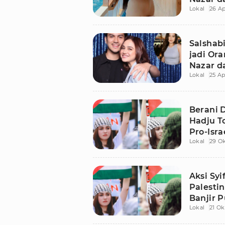
Lokal
26 Ap
Salshabi
jadi Ora
Nazar d
Lokal
25 Ap
Berani D
Hadju T
Pro-Isra
Lokal
29 O
Aksi Sy
Palesti
Banjir P
Lokal
21 Ok