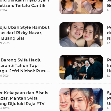
dju dengan Hijab Syar'i
J
etizen: Terlalu Cantik
B
i 2024
Lo
S
adju Ubah Style Rambut
P
us dari Rizky Nazar,
d
 Buang Sial
N
ni 2024
Lo
B
 Bareng Syifa Hadju
P
caran 5 Tahun Tapi
I
gu, Jefri Nichol: Putus
H
ni 2024
Lo
N
r Kekayaan dan Bisnis
S
azar, Mantan Syifa
P
ang Dijuluki Raja FTV
U
ni 2024
Lo