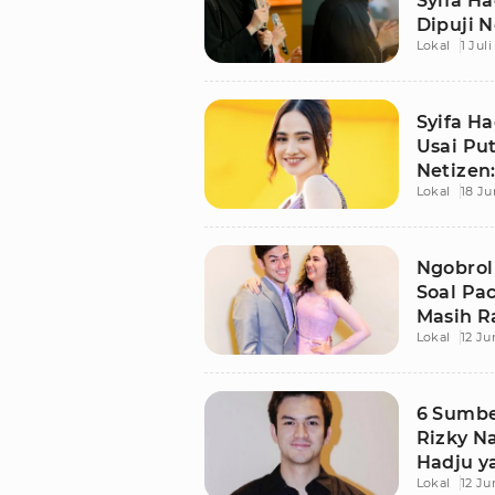
Syifa Ha
Dipuji N
Lokal
1 Jul
Syifa H
Usai Put
Netizen:
Lokal
18 Ju
Ngobrol
Soal Pa
Masih Ra
Lokal
12 Ju
Aja Sih
6 Sumbe
Rizky N
Hadju y
Lokal
12 Ju