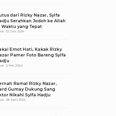
utus dari Rizky Nazar, Syifa
adju Serahkan Jodoh ke Allah
i Waktu yang Tepat
kal
12 Juni 2024
akai Emot Hati, Kakak Rizky
azar Pamer Foto Bareng Syifa
adju
kal
2 Mei 2024
ernah Ramal Rizky Nazar,
ard Gumay Dukung Sang
ktor Nikahi Syifa Hadju
kal
28 April 2024