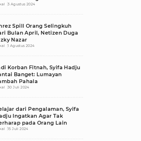
kal
3 Agustus 2024
nrez Spill Orang Selingkuh
ari Bulan April, Netizen Duga
izky Nazar
kal
1 Agustus 2024
adi Korban Fitnah, Syifa Hadju
antai Banget: Lumayan
ambah Pahala
kal
30 Juli 2024
elajar dari Pengalaman, Syifa
adju Ingatkan Agar Tak
erharap pada Orang Lain
kal
15 Juli 2024