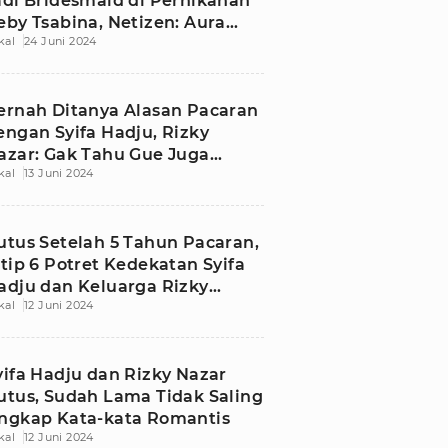
adi Bridesmaid di Pernikahan
eby Tsabina, Netizen: Aura
kal
24 Juni 2024
ingle!
ernah Ditanya Alasan Pacaran
engan Syifa Hadju, Rizky
azar: Gak Tahu Gue Juga
kal
13 Juni 2024
ingung
utus Setelah 5 Tahun Pacaran,
ntip 6 Potret Kedekatan Syifa
adju dan Keluarga Rizky
kal
12 Juni 2024
azar
yifa Hadju dan Rizky Nazar
utus, Sudah Lama Tidak Saling
ngkap Kata-kata Romantis
kal
12 Juni 2024