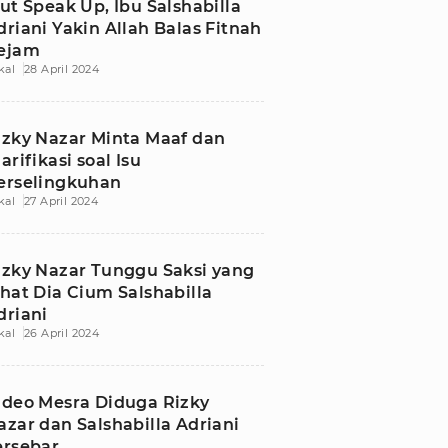
kut Speak Up, Ibu Salshabilla
driani Yakin Allah Balas Fitnah
ejam
kal
28 April 2024
izky Nazar Minta Maaf dan
arifikasi soal Isu
erselingkuhan
kal
27 April 2024
izky Nazar Tunggu Saksi yang
ihat Dia Cium Salshabilla
driani
kal
26 April 2024
ideo Mesra Diduga Rizky
azar dan Salshabilla Adriani
ersebar