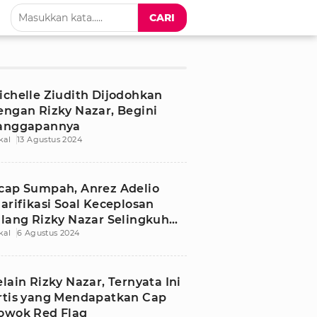
CARI
ichelle Ziudith Dijodohkan
engan Rizky Nazar, Begini
anggapannya
kal
13 Agustus 2024
cap Sumpah, Anrez Adelio
larifikasi Soal Keceplosan
ilang Rizky Nazar Selingkuh
kal
6 Agustus 2024
ejak April
elain Rizky Nazar, Ternyata Ini
rtis yang Mendapatkan Cap
owok Red Flag