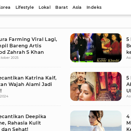
Korea
Lifestyle
Lokal
Barat
Asia
Indeks
ra Farming Viral Lagi,
5
pil Bareng Artis
B
od Zahrah S Khan
ke
ktober 2025
As
ecantikan Katrina Kaif,
5
an Wajah Alami Jadi
A
!
U
i 2024
As
Kecantikan Deepika
4
e, Rahasia Kulit
M
 dan Sehat!
K