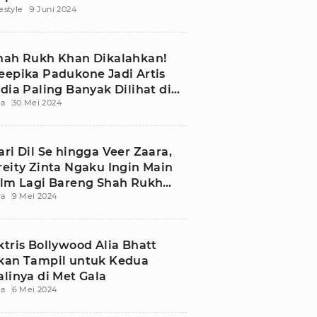
festyle
9 Juni 2024
hah Rukh Khan Dikalahkan!
eepika Padukone Jadi Artis
ndia Paling Banyak Dilihat di
ia
30 Mei 2024
MDb
ari Dil Se hingga Veer Zaara,
reity Zinta Ngaku Ingin Main
ilm Lagi Bareng Shah Rukh
ia
9 Mei 2024
han
ktris Bollywood Alia Bhatt
kan Tampil untuk Kedua
alinya di Met Gala
ia
6 Mei 2024