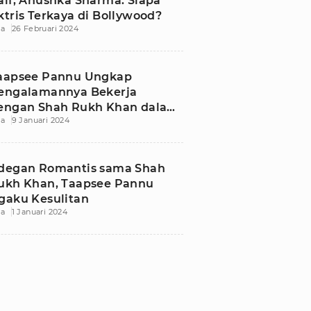
aif, Anushka Sharma: Siapa
ktris Terkaya di Bollywood?
ia
26 Februari 2024
aapsee Pannu Ungkap
engalamannya Bekerja
engan Shah Rukh Khan dalam
ia
9 Januari 2024
unki: Kau Akan Ketagihan
degan Romantis sama Shah
ukh Khan, Taapsee Pannu
gaku Kesulitan
ia
1 Januari 2024