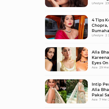
Lifestyle
23
4 Tips 
Chopra,
Rumaha
Lifestyle
2 
Alia Bha
Kareena
Eyes On 
Asia
29 Mei
Serang 
Intip P
Alia Bha
Pakai Sa
Asia
7 Mei 