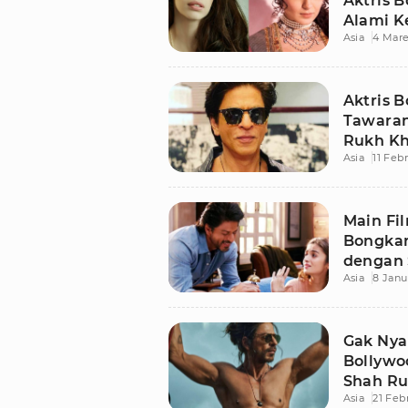
Aktris B
Alami K
Asia
4 Mare
Aktris B
Tawaran
Rukh Kh
Asia
11 Feb
Main Fil
Bongkar
dengan 
Asia
8 Janu
Gak Nya
Bollywo
Shah Ru
Asia
21 Feb
Agama