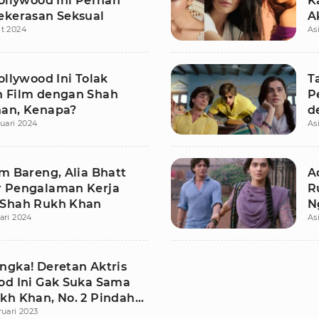
ollywood Ini Pernah
K
ekerasan Seksual
A
t 2024
As
ollywood Ini Tolak
T
 Film dengan Shah
P
an, Kenapa?
d
ruari 2024
As
D
m Bareng, Alia Bhatt
A
 Pengalaman Kerja
R
Shah Rukh Khan
N
ari 2024
As
ngka! Deretan Aktris
od Ini Gak Suka Sama
kh Khan, No. 2 Pindah
ruari 2023