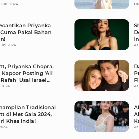
 Juni 2024
Li
Kecantikan Priyanka
S
 Cuma Pakai Bahan
D
n!
I
Juni 2024
As
I
tt, Priyanka Chopra,
D
 Kapoor Posting 'All
P
Rafah' Usai Israel
F
 2024
As
Palestina
K
enampilan Tradisional
A
tt di Met Gala 2024,
A
ri Khas India!
K
2024
As