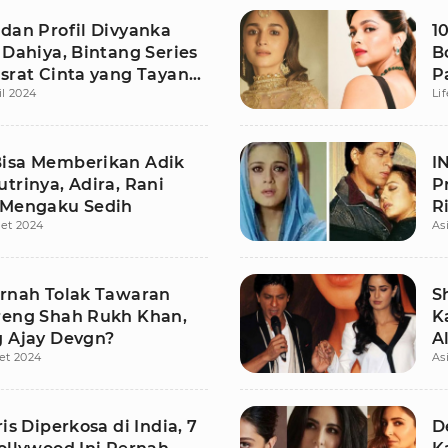
 dan Profil Divyanka
1
 Dahiya, Bintang Series
B
asrat Cinta yang Tayang
P
il 2024
Li
isa Memberikan Adik
I
trinya, Adira, Rani
P
 Mengaku Sedih
R
et 2024
As
ernah Tolak Tawaran
S
reng Shah Rukh Khan,
K
g Ajay Devgn?
A
et 2024
As
ris Diperkosa di India, 7
D