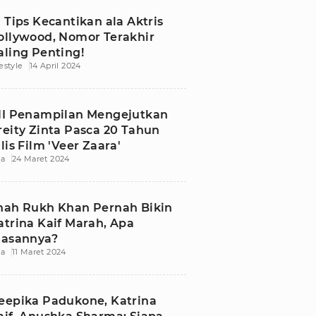
0 Tips Kecantikan ala Aktris
ollywood, Nomor Terakhir
aling Penting!
festyle
14 April 2024
NI Penampilan Mengejutkan
reity Zinta Pasca 20 Tahun
ilis Film 'Veer Zaara'
ia
24 Maret 2024
hah Rukh Khan Pernah Bikin
atrina Kaif Marah, Apa
lasannya?
ia
11 Maret 2024
eepika Padukone, Katrina