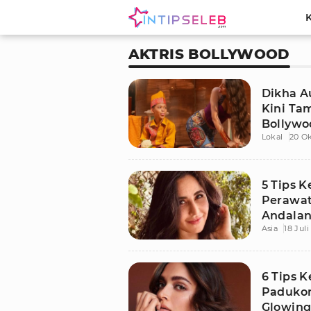
AKTRIS BOLLYWOOD
Dikha Au
Kini Tam
Bollywo
Lokal
20 O
5 Tips K
Perawat
Andalan
Asia
18 Jul
6 Tips 
Padukon
Glowing