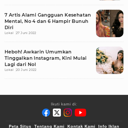
7 Artis Alami Gangguan Kesehatan
Mental, No 4 dan 6 Hampir Bunuh
Diri
Lokal
27 Juni 2022
Heboh! Awkarin Umumkan
Tinggalkan Instagram, Kini Mulai
Lagi dari Nol
Lokal
20 Juni 2022
Ikuti kami di:
Peta Situs
Tentang Kami
Kontak Kami
Info Iklan