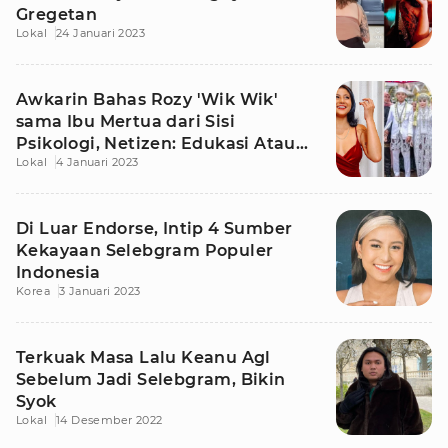
Gregetan
Lokal
24 Januari 2023
Awkarin Bahas Rozy 'Wik Wik'
sama Ibu Mertua dari Sisi
Psikologi, Netizen: Edukasi Atau
Lokal
4 Januari 2023
Memaklumi?
Di Luar Endorse, Intip 4 Sumber
Kekayaan Selebgram Populer
Indonesia
Korea
3 Januari 2023
Terkuak Masa Lalu Keanu Agl
Sebelum Jadi Selebgram, Bikin
Syok
Lokal
14 Desember 2022