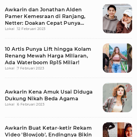
Awkarin dan Jonathan Alden
Pamer Kemesraan di Ranjang,
Netter: Doakan Cepat Punya
Lokal
12 Februari 2023
Momongan
10 Artis Punya Lift hingga Kolam
Renang Mewah Harga Miliaran,
Ada Waterboom Rp15 Miliar!
Lokal
7 Februari 2023
Awkarin Kena Amuk Usai Diduga
Dukung Nikah Beda Agama
Lokal
6 Februari 2023
Awkarin Buat Ketar-ketir Rekam
Video 'Blowjob', Endingnya Bikin