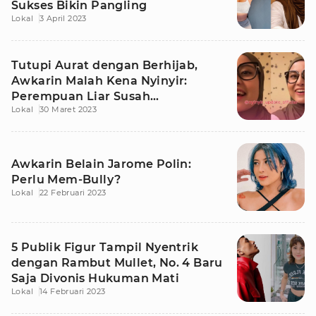
Sukses Bikin Pangling
Lokal
3 April 2023
Tutupi Aurat dengan Berhijab,
Awkarin Malah Kena Nyinyir:
Perempuan Liar Susah
Lokal
30 Maret 2023
Berubahnya
Awkarin Belain Jarome Polin:
Perlu Mem-Bully?
Lokal
22 Februari 2023
5 Publik Figur Tampil Nyentrik
dengan Rambut Mullet, No. 4 Baru
Saja Divonis Hukuman Mati
Lokal
14 Februari 2023