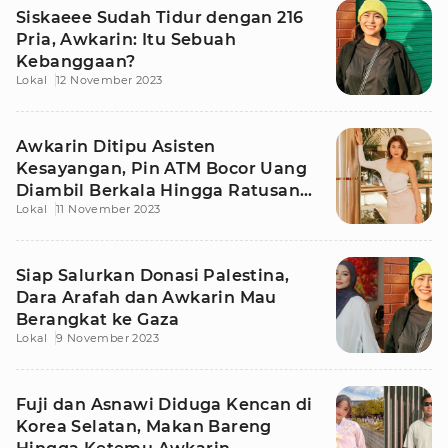
Siskaeee Sudah Tidur dengan 216
Pria, Awkarin: Itu Sebuah
Kebanggaan?
Lokal
12 November 2023
Awkarin Ditipu Asisten
Kesayangan, Pin ATM Bocor Uang
Diambil Berkala Hingga Ratusan
Lokal
11 November 2023
Juta
Siap Salurkan Donasi Palestina,
Dara Arafah dan Awkarin Mau
Berangkat ke Gaza
Lokal
9 November 2023
Fuji dan Asnawi Diduga Kencan di
Korea Selatan, Makan Bareng