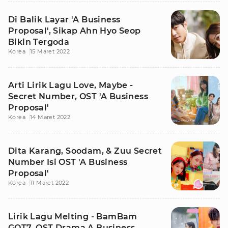
Di Balik Layar 'A Business
Proposal', Sikap Ahn Hyo Seop
Bikin Tergoda
Korea
15 Maret 2022
Arti Lirik Lagu Love, Maybe -
Secret Number, OST 'A Business
Proposal'
Korea
14 Maret 2022
Dita Karang, Soodam, & Zuu Secret
Number Isi OST 'A Business
Proposal'
Korea
11 Maret 2022
Lirik Lagu Melting - BamBam
GOT7, OST Drama A Business