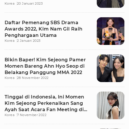
Korea
20 Januari 2023
Daftar Pemenang SBS Drama
Awards 2022, Kim Nam Gil Raih
Penghargaan Utama
Korea
2 Januari 2023
Bikin Baper! Kim Sejeong Pamer
Momen Bareng Ahn Hyo Seop di
Belakang Panggung MMA 2022
Korea
28 November 2022
Tinggal di Indonesia, Ini Momen
Kim Sejeong Perkenalkan Sang
Ayah Saat Acara Fan Meeting di
Korea
7 November 2022
Jakarta