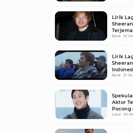
Lirik La
Sheeran
Terjema
Barat
22 Ok
Dalam
Lirik La
Sheeran
Indones
Barat
21 Ok
Spekula
Aktor T
Pocong 
Lokal
20 O