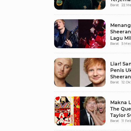
Barat
22 Me
Menang 
Sheeran
Lagu Mi
Barat
5 Mei
Liar! S
Penis U
Sheera
Barat
12 Ok
Makna L
The Que
Taylor S
Barat
11 Fe