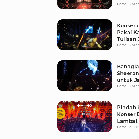
Barat
3 Mar
Konser 
Pakai K
Tulisan 
Barat
3 Mar
Bahagia 
Sheeran
untuk J
Barat
3 Mar
Pindah k
Konser 
Lambat 
Barat
19 Fe