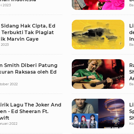
i 2023
Ba
M
Sidang Hak Cipta, Ed
L
 Terbukti Tak Plagiat
d
lik Marvin Gaye
I
 2023
Ba
am Smith Diberi Patung
R
kuran Raksasa oleh Ed
S
n
A
tober 2022
Ba
irik Lagu The Joker And
L
en - Ed Sheeran Ft.
S
wift
S
bruari 2022
Ko