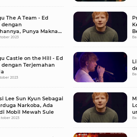
gu The A Team - Ed
P
 dengan
K
hannya, Punya Makna
B
tober 2023
Ba
B
gu Castle on the Hill - Ed
L
 dengan Terjemahan
d
ia
Ba
tober 2023
si Lee Sun Kyun Sebagai
M
erduga Narkoba, Ada
L
di Mobil Mewah Sule
u
ktober 2023
Ba
A