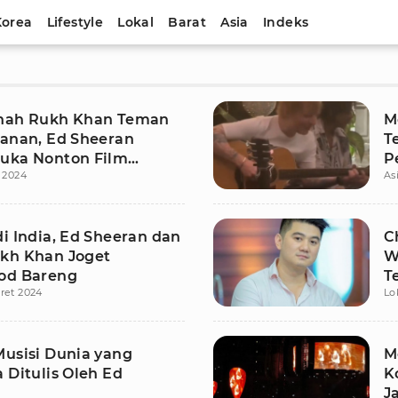
Korea
Lifestyle
Lokal
Barat
Asia
Indeks
hah Rukh Khan Teman
M
lanan, Ed Sheeran
T
uka Nonton Film
P
l 2024
As
od
S
i India, Ed Sheeran dan
C
kh Khan Joget
W
od Bareng
T
ret 2024
Lo
Musisi Dunia yang
M
 Ditulis Oleh Ed
K
n
J