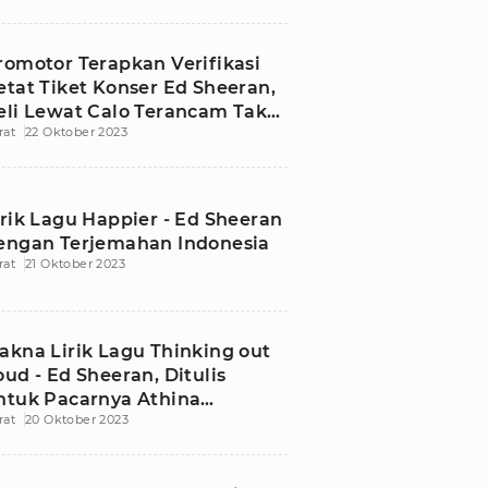
romotor Terapkan Verifikasi
etat Tiket Konser Ed Sheeran,
eli Lewat Calo Terancam Tak
rat
22 Oktober 2023
isa Masuk!
irik Lagu Happier - Ed Sheeran
engan Terjemahan Indonesia
rat
21 Oktober 2023
akna Lirik Lagu Thinking out
oud - Ed Sheeran, Ditulis
ntuk Pacarnya Athina
rat
20 Oktober 2023
nderlos