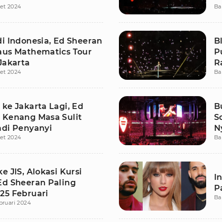
et 2024
Ba
Y
di Indonesia, Ed Sheeran
B
aus Mathematics Tour
P
Jakarta
R
et 2024
Ba
ke Jakarta Lagi, Ed
B
 Kenang Masa Sulit
S
adi Penyanyi
N
et 2024
Ba
e JIS, Alokasi Kursi
I
Ed Sheeran Paling
P
25 Februari
Ba
bruari 2024