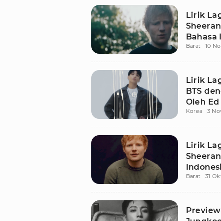
Lirik La
Sheeran
Bahasa 
Barat
10 N
Lirik La
BTS den
Oleh Ed
Korea
3 No
Lirik La
Sheeran
Indones
Barat
31 Ok
Preview