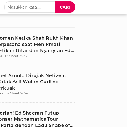
CARI
omen Ketika Shah Rukh Khan
erpesona saat Menikmati
etikan Gitar dan Nyanyian Ed
ia
17 Maret 2024
heeran di Mannat
hef Arnold Dirujak Netizen,
atak Asli Wulan Guritno
erkuak
kal
4 Maret 2024
eriah! Ed Sheeran Tutup
onser Mathematics Tour
akarta dengan Lagu Shape of