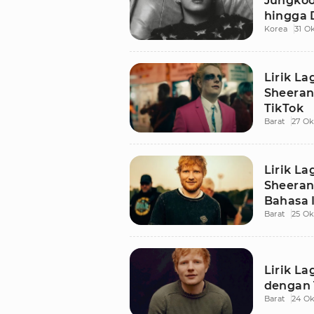
Jungkoo
hingga 
Korea
31 O
Lirik La
Sheeran
TikTok
Barat
27 Ok
Lirik L
Sheeran
Bahasa 
Barat
25 Ok
Lirik La
dengan 
Barat
24 Ok