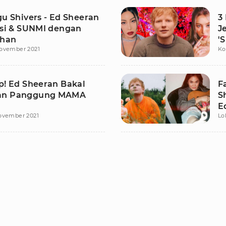
gu Shivers - Ed Sheeran
3
essi & SUNMI dengan
J
ahan
'S
ovember 2021
Ko
p! Ed Sheeran Bakal
F
an Panggung MAMA
S
E
ovember 2021
Lo