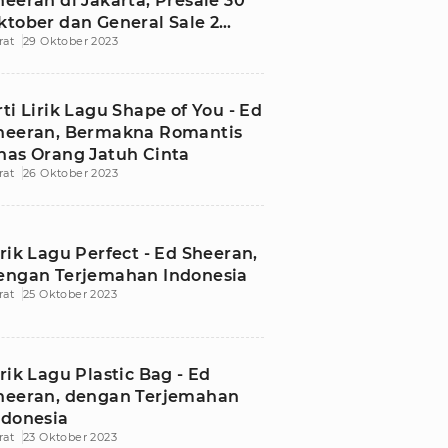
heeran di Jakarta, Presale 30
ktober dan General Sale 2
rat
29 Oktober 2023
ovember 2023
rti Lirik Lagu Shape of You - Ed
heeran, Bermakna Romantis
has Orang Jatuh Cinta
rat
26 Oktober 2023
irik Lagu Perfect - Ed Sheeran,
engan Terjemahan Indonesia
rat
25 Oktober 2023
irik Lagu Plastic Bag - Ed
heeran, dengan Terjemahan
ndonesia
rat
23 Oktober 2023