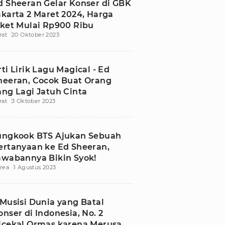
d Sheeran Gelar Konser di GBK
akarta 2 Maret 2024, Harga
iket Mulai Rp900 Ribu
rat
20 Oktober 2023
rti Lirik Lagu Magical - Ed
heeran, Cocok Buat Orang
ang Lagi Jatuh Cinta
rat
3 Oktober 2023
ungkook BTS Ajukan Sebuah
ertanyaan ke Ed Sheeran,
awabannya Bikin Syok!
rea
1 Agustus 2023
 Musisi Dunia yang Batal
onser di Indonesia, No. 2
icekal Ormas karena Merusak