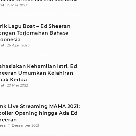
rat
15 Mei 2023
oral
irik Lagu Boat – Ed Sheeran
engan Terjemahan Bahasa
ndonesia
rat
26 April 2023
ahasiakan Kehamilan Istri, Ed
heeran Umumkan Kelahiran
nak Kedua
rat
20 Mei 2022
ink Live Streaming MAMA 2021:
poiler Opening hingga Ada Ed
heeran
rea
11 Desember 2021