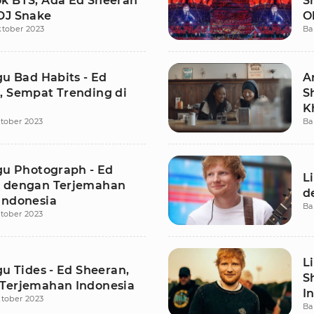
k BTS, Ada Ed Sheeran
S
DJ Snake
O
ktober 2023
Ba
N
gu Bad Habits - Ed
A
, Sempat Trending di
S
K
tober 2023
Ba
agu Photograph - Ed
L
 dengan Terjemahan
d
Indonesia
Ba
tober 2023
L
gu Tides - Ed Sheeran,
S
Terjemahan Indonesia
I
tober 2023
Ba