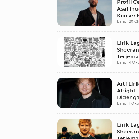
Profil C
Asal Ing
Konser 
Barat
20 Ok
Lirik L
Sheeran
Terjem
Barat
4 Okt
Arti Lir
Alright 
Didenga
Barat
1 Okt
Lirik La
Sheeran
Terjema