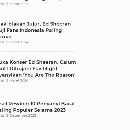
rat
3 Maret 2024
ou hingga Bad Habits
lak-blakan Jujur, Ed Sheeran
uji Fans Indonesia Paling
amai
rat
3 Maret 2024
uka Konser Ed Sheeran, Calum
cott Dihujani Flashlight
yanyikan 'You Are The Reason'
rat
2 Maret 2024
nsel Rewind: 10 Penyanyi Barat
aling Populer Selama 2023
rat
5 Desember 2023