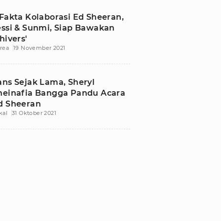
 Fakta Kolaborasi Ed Sheeran,
essi & Sunmi, Siap Bawakan
hivers'
rea
19 November 2021
ans Sejak Lama, Sheryl
heinafia Bangga Pandu Acara
d Sheeran
kal
31 Oktober 2021