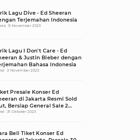
irik Lagu Dive - Ed Sheeran
engan Terjemahan Indonesia
rea
9 November 2023
irik Lagu I Don't Care - Ed
heeran & Justin Bieber dengan
erjemahan Bahasa Indonesia
rat
2 November 2023
iket Presale Konser Ed
heeran di Jakarta Resmi Sold
ut, Bersiap General Sale 2
rat
31 Oktober 2023
ovember!
ara Beli Tiket Konser Ed