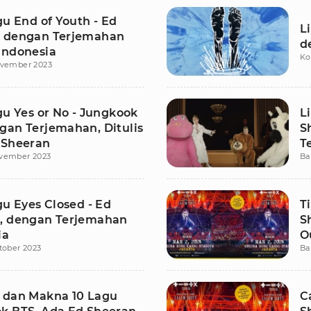
gu End of Youth - Ed
L
 dengan Terjemahan
d
Indonesia
Ko
ovember 2023
gu Yes or No - Jungkook
L
gan Terjemahan, Ditulis
S
 Sheeran
T
vember 2023
Ba
gu Eyes Closed - Ed
T
, dengan Terjemahan
S
ia
O
tober 2023
Ba
N
 dan Makna 10 Lagu
C