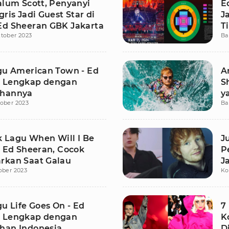
alum Scott, Penyanyi
E
gris Jadi Guest Star di
J
Ed Sheeran GBK Jakarta
T
tober 2023
Ba
agu American Town - Ed
A
 Lengkap dengan
S
ahannya
y
ober 2023
Ba
ik Lagu When Will I Be
J
- Ed Sheeran, Cocok
P
rkan Saat Galau
J
ober 2023
Ko
gu Life Goes On - Ed
7
 Lengkap dengan
K
han Indonesia
D