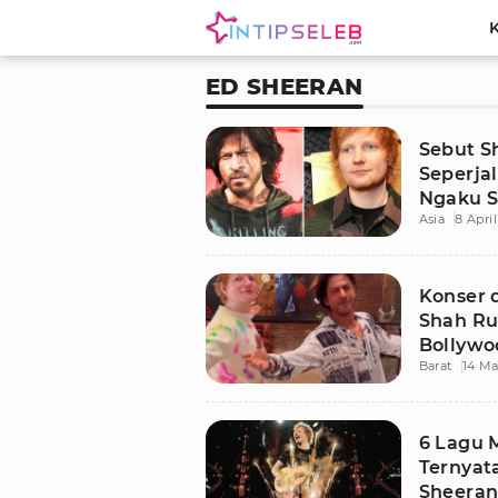
ED SHEERAN
Sebut S
Seperja
Ngaku S
Asia
8 Apri
Bollywo
Konser d
Shah Ru
Bollywo
Barat
14 Ma
6 Lagu 
Ternyata
Sheera