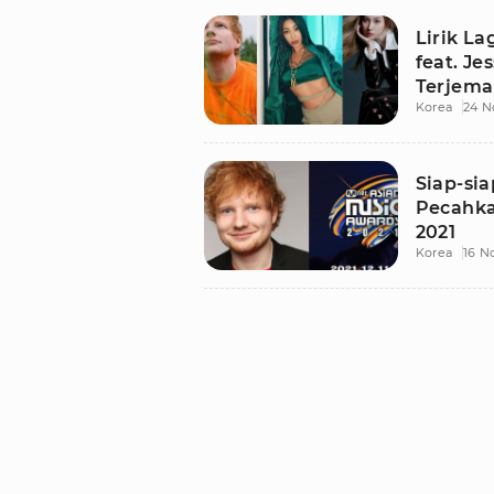
Lirik La
feat. J
Terjem
Korea
24 N
Siap-sia
Pecahk
2021
Korea
16 N