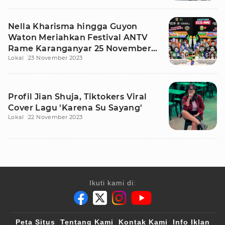
Nella Kharisma hingga Guyon
Waton Meriahkan Festival ANTV
Rame Karanganyar 25 November
Lokal
23 November 2023
2023
Profil Jian Shuja, Tiktokers Viral
Cover Lagu 'Karena Su Sayang'
Lokal
22 November 2023
Ikuti kami di:
Peta Situs
Tentang Kami
Kontak Kami
Info Iklan