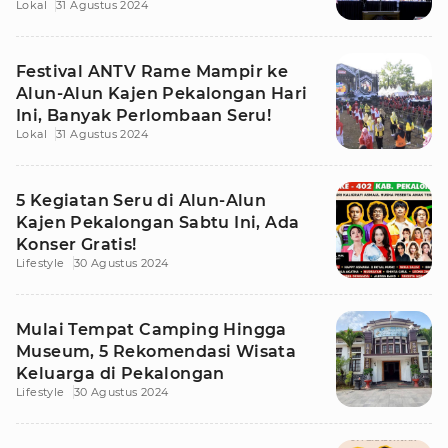
Lokal
31 Agustus 2024
Hari Ini
Festival ANTV Rame Mampir ke
Alun-Alun Kajen Pekalongan Hari
Ini, Banyak Perlombaan Seru!
Lokal
31 Agustus 2024
5 Kegiatan Seru di Alun-Alun
Kajen Pekalongan Sabtu Ini, Ada
Konser Gratis!
Lifestyle
30 Agustus 2024
Mulai Tempat Camping Hingga
Museum, 5 Rekomendasi Wisata
Keluarga di Pekalongan
Lifestyle
30 Agustus 2024