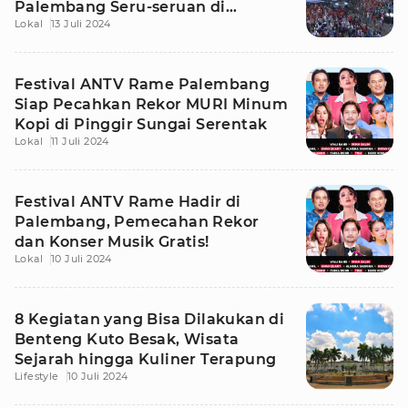
Palembang Seru-seruan di
Lokal
13 Juli 2024
Benteng Kuto Besak
Festival ANTV Rame Palembang
Siap Pecahkan Rekor MURI Minum
Kopi di Pinggir Sungai Serentak
Lokal
11 Juli 2024
Festival ANTV Rame Hadir di
Palembang, Pemecahan Rekor
dan Konser Musik Gratis!
Lokal
10 Juli 2024
8 Kegiatan yang Bisa Dilakukan di
Benteng Kuto Besak, Wisata
Sejarah hingga Kuliner Terapung
Lifestyle
10 Juli 2024