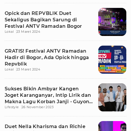
Opick dan REPVBLIK Duet
Sekaligus Bagikan Sarung di
Festival ANTV Ramadan Bogor
Lokal
23 Maret 2024
GRATIS! Festival ANTV Ramadan
Hadir di Bogor, Ada Opick hingga
Repvblik
Lokal
23 Maret 2024
Sukses Bikin Ambyar Kangen
Joget Karanganyar, Intip Lirik dan
Makna Lagu Korban Janji - Guyon
Lifestyle
26 November 2023
Waton
Duet Nella Kharisma dan Richie