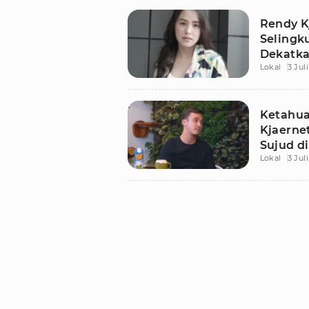
Rendy K
Selingk
Dekatka
Lokal
3 Jul
Ketahua
Kjaerne
Sujud d
Lokal
3 Jul