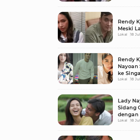
Rendy K
Meski L
Lokal
18 Ju
Rendy K
Nayoan 
ke Sing
Lokal
18 Ju
Lady Na
Sidang 
dengan 
Lokal
18 Ju