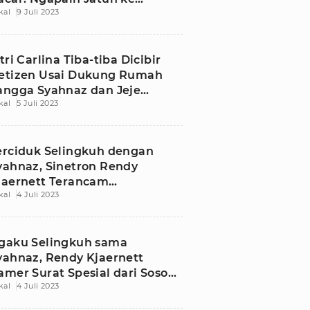
kal
9 Juli 2023
ubang yang Sama?
itri Carlina Tiba-tiba Dicibir
etizen Usai Dukung Rumah
angga Syahnaz dan Jeje
kal
5 Juli 2023
ovinda
erciduk Selingkuh dengan
yahnaz, Sinetron Rendy
jaernett Terancam
kal
4 Juli 2023
iberhentikan?
gaku Selingkuh sama
yahnaz, Rendy Kjaernett
amer Surat Spesial dari Sosok
kal
4 Juli 2023
i