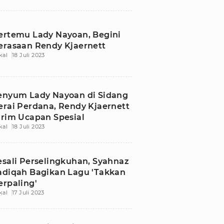
ertemu Lady Nayoan, Begini
erasaan Rendy Kjaernett
kal
18 Juli 2023
enyum Lady Nayoan di Sidang
erai Perdana, Rendy Kjaernett
irim Ucapan Spesial
kal
18 Juli 2023
esali Perselingkuhan, Syahnaz
adiqah Bagikan Lagu 'Takkan
erpaling'
kal
17 Juli 2023