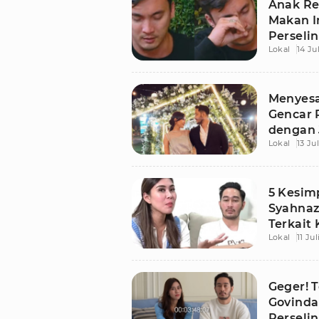
Anak Re
Makan I
Perseli
Lokal
14 Ju
Syahna
Menyesa
Gencar 
dengan 
Lokal
13 Ju
5 Kesim
Syahnaz
Terkait 
Lokal
11 Jul
Perseli
Geger! 
Govinda
Perseli