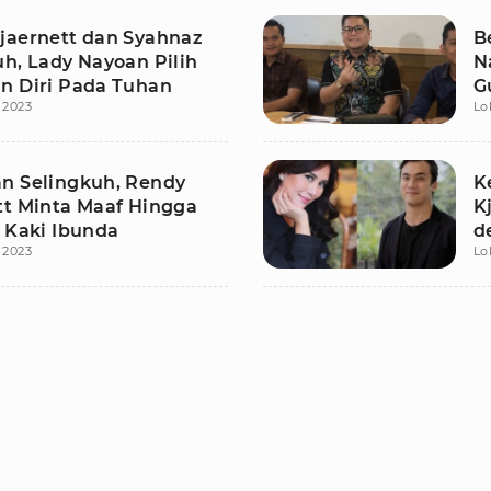
jaernett dan Syahnaz
B
uh, Lady Nayoan Pilih
N
n Diri Pada Tuhan
G
i 2023
Lo
n Selingkuh, Rendy
K
tt Minta Maaf Hingga
K
i Kaki Ibunda
d
i 2023
Lo