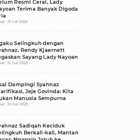
elum Resmi Cerai, Lady
ayoan Terima Banyak Digoda
ria
kal
13 Juli 2023
gaku Selingkuh dengan
yahnaz, Rendy Kjaernett
egaskan Sayang Lady Nayoan
kal
12 Juli 2023
sai Dampingi Syahnaz
larifikasi, Jeje Govinda: Kita
ukan Manusia Sempurna
kal
10 Juli 2023
yahnaz Sadiqah Keciduk
elingkuh Berkali-kali, Mantan
acar: Ngapain Jatuh ke