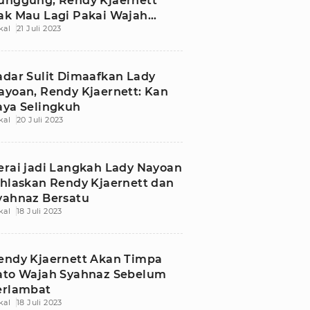
unggung, Rendy Kjaernett
ak Mau Lagi Pakai Wajah
kal
21 Juli 2023
rang Lain
adar Sulit Dimaafkan Lady
ayoan, Rendy Kjaernett: Kan
aya Selingkuh
kal
20 Juli 2023
erai jadi Langkah Lady Nayoan
khlaskan Rendy Kjaernett dan
yahnaz Bersatu
kal
18 Juli 2023
endy Kjaernett Akan Timpa
ato Wajah Syahnaz Sebelum
erlambat
kal
18 Juli 2023