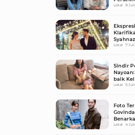
Lokal
9 Jul
Sadiqah
Ekspres
Klarifik
Syahnaz
Lokal
7 Jul
Sindir 
Nayoan:
baik Ke
Lokal
5 Jul
Foto Te
Govinda
Benarka
Lokal
4 Jul
Muka T