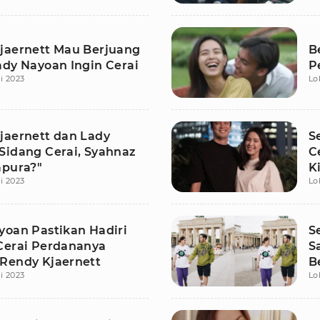
jaernett Mau Berjuang
B
ady Nayoan Ingin Cerai
P
li 2023
Lo
jaernett dan Lady
S
Sidang Cerai, Syahnaz
C
apura?"
K
li 2023
Lo
yoan Pastikan Hadiri
S
Cerai Perdananya
S
Rendy Kjaernett
B
li 2023
Lo