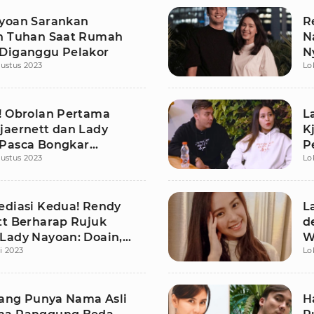
yoan Sarankan
R
n Tuhan Saat Rumah
N
Diganggu Pelakor
N
ustus 2023
Lo
! Obrolan Pertama
L
jaernett dan Lady
K
Pasca Bongkar
P
ustus 2023
Lo
ngkuhan
S
ediasi Kedua! Rendy
L
tt Berharap Rujuk
d
Lady Nayoan: Doain,
W
li 2023
Lo
k Terang
 yang Punya Nama Asli
H