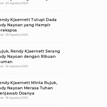
kal
24 Agustus 2023
jaernett
endy Kjaernett Tutupi Dada
ady Nayoan yang Hampir
erekspos
kal
23 Agustus 2023
ujuk, Rendy Kjaernett Serang
ady Nayoan dengan Ribuan
iuman
kal
22 Agustus 2023
endy Kjaernett Minta Rujuk,
ady Nayoan Merasa Tuhan
enjawab Doanya
kal
18 Agustus 2023