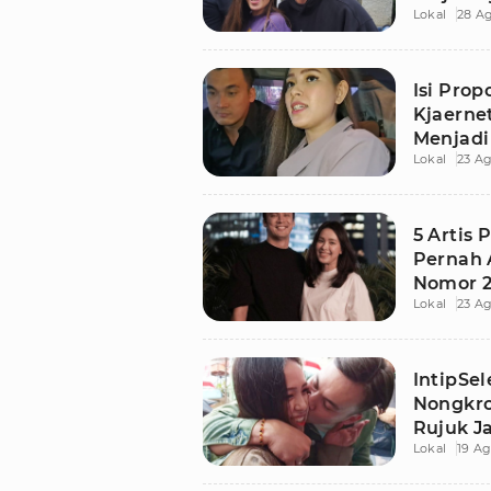
Lokal
28 Ag
Punggu
Isi Pro
Kjaerne
Menjadi
Lokal
23 Ag
Nayoan
5 Artis 
Pernah 
Nomor 2
Lokal
23 Ag
Publik
IntipSe
Nongkro
Rujuk J
Lokal
19 Ag
Nayoan