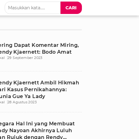
CARI
ering Dapat Komentar Miring,
endy Kjaernett: Bodo Amat
kal
29 September 2023
endy Kjaernett Ambil Hikmah
ari Kasus Pernikahannya:
unia Gue Ya Lady
kal
28 Agustus 2023
egara Hal Ini yang Membuat
ady Nayoan Akhirnya Luluh
an Rujuk dengan Rendy