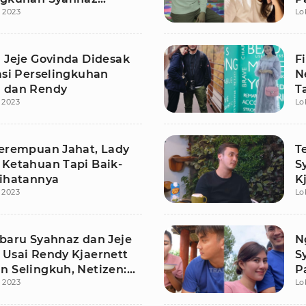
i 2023
Lo
L
i Jeje Govinda Didesak
F
asi Perselingkuhan
N
 dan Rendy
T
i 2023
Lo
G
Perempuan Jahat, Lady
T
 Ketahuan Tapi Baik-
S
lihatannya
K
i 2023
Lo
D
rbaru Syahnaz dan Jeje
N
 Usai Rendy Kjaernett
S
n Selingkuh, Netizen:
P
i 2023
Lo
embok!
In