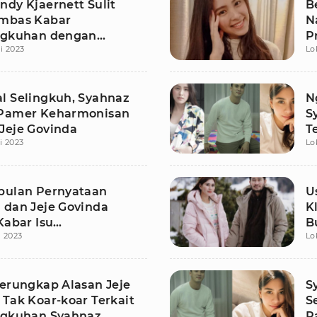
ndy Kjaernett Sulit
B
mbas Kabar
N
ngkuhan dengan
P
li 2023
Lo
z
l Selingkuh, Syahnaz
N
Pamer Keharmonisan
S
Jeje Govinda
T
li 2023
Lo
pulan Pernyataan
U
 dan Jeje Govinda
K
Kabar Isu
B
i 2023
Lo
ngkuhan
Terungkap Alasan Jeje
S
 Tak Koar-koar Terkait
S
ngkuhan Syahnaz
P