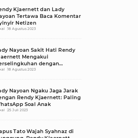
endy Kjaernett dan Lady
ayoan Tertawa Baca Komentar
yinyir Netizen
kal
18 Agustus 2023
ady Nayoan Sakit Hati Rendy
jaernett Mengakui
erselingkuhan dengan
kal
18 Agustus 2023
yahnaz
ady Nayoan Ngaku Jaga Jarak
engan Rendy Kjaernett: Paling
hatsApp Soal Anak
kal
25 Juli 2023
apus Tato Wajah Syahnaz di