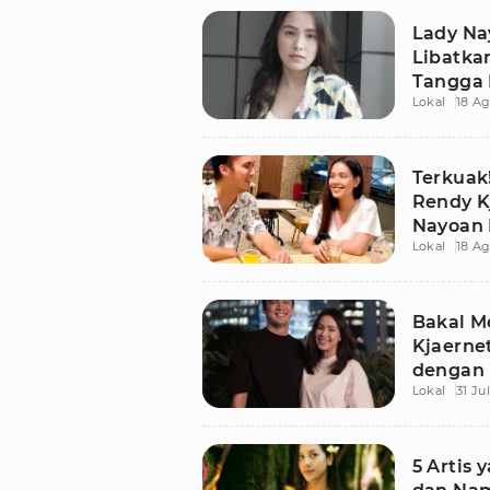
Lady Na
Libatka
Tangga 
Lokal
18 Ag
Terkuak
Rendy K
Nayoan 
Lokal
18 Ag
Perseli
Bakal M
Kjaerne
dengan 
Lokal
31 Ju
Ada Titi
5 Artis