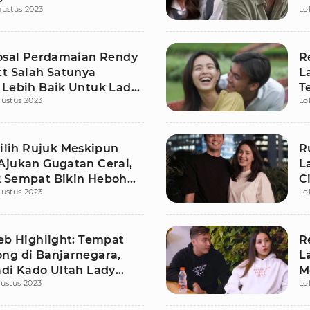
ustus 2023
Lo
ngnya
K
posal Perdamaian Rendy
R
tt Salah Satunya
L
 Lebih Baik Untuk Lady
T
ustus 2023
Lo
Pilih Rujuk Meskipun
R
Ajukan Gugatan Cerai,
L
 Sempat Bikin Heboh
C
ustus 2023
Lo
leb Highlight: Tempat
R
ng di Banjarnegara,
L
adi Kado Ultah Lady
M
ustus 2023
Lo