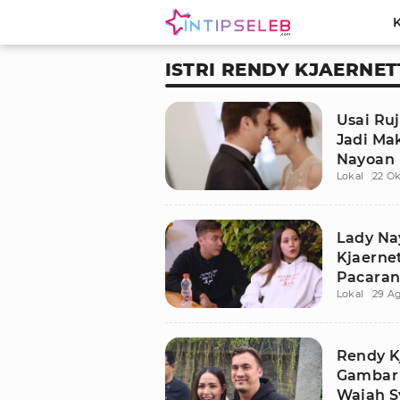
ISTRI RENDY KJAERNET
Usai Ru
Jadi Ma
Nayoan
Lokal
22 Ok
Lady Na
Kjaerne
Pacara
Lokal
29 Ag
Rendy Kj
Gambar 
Wajah S