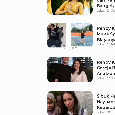
dan Na
Banget,
Lokal
24 Ju
Selingk
Rendy K
Muka Sy
Biayany
Lokal
21 Ju
Rendy K
Gereja 
Anak-a
Lokal
20 Ju
Sibuk Ke
Nayoan 
Keberad
Lokal
18 Ju