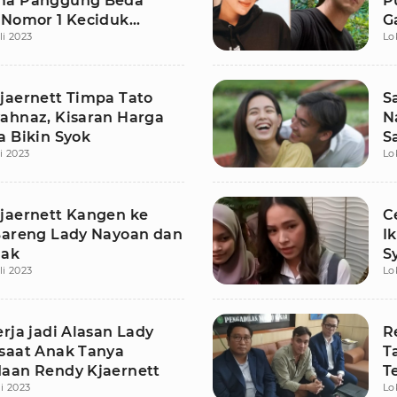
ma Panggung Beda
P
 Nomor 1 Keciduk
G
li 2023
Lo
uh
O
jaernett Timpa Tato
S
ahnaz, Kisaran Harga
N
a Bikin Syok
S
li 2023
Lo
jaernett Kangen ke
C
Bareng Lady Nayoan dan
I
nak
S
li 2023
Lo
rja jadi Alasan Lady
R
saat Anak Tanya
T
aan Rendy Kjaernett
T
li 2023
Lo