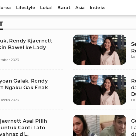
Korea
Lifestyle
Lokal
Barat
Asia
Indeks
T
juk, Rendy Kjaernett
S
kin Bawel ke Lady
R
Lo
tober 2023
yoan Galak, Rendy
R
tt Ngaku Gak Enak
d
n
D
ustus 2023
Lo
aernett Asal Pilih
G
untuk Ganti Tato
L
yahnaz di
d