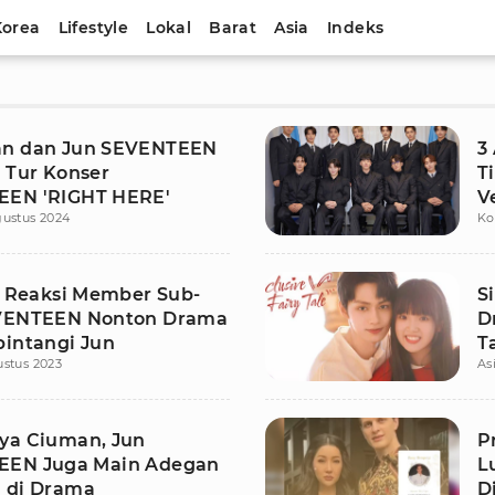
Korea
Lifestyle
Lokal
Barat
Asia
Indeks
an dan Jun SEVENTEEN
3
t Tur Konser
T
EEN 'RIGHT HERE'
V
gustus 2024
Ko
s! Reaksi Member Sub-
S
EVENTEEN Nonton Drama
D
bintangi Jun
T
ustus 2023
As
J
ya Ciuman, Jun
P
EEN Juga Main Adegan
L
 di Drama
D