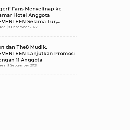
geri! Fans Menyelinap ke
amar Hotel Anggota
EVENTEEN Selama Tur,
rea
8 Desember 2022
LEDIS Beri Peringatan
un dan The8 Mudik,
EVENTEEN Lanjutkan Promosi
engan 11 Anggota
rea
1 September 2021