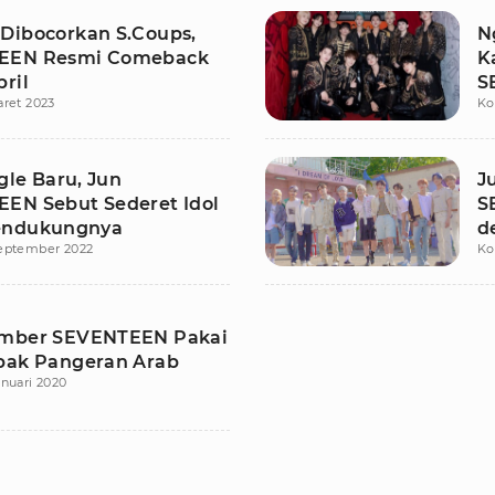
Dibocorkan S.Coups,
N
EEN Resmi Comeback
K
ril
S
aret 2023
Ko
P
ngle Baru, Jun
J
EN Sebut Sederet Idol
S
endukungnya
d
eptember 2022
Ko
ember SEVENTEEN Pakai
bak Pangeran Arab
anuari 2020