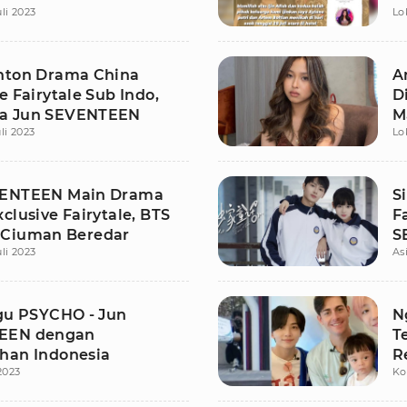
li 2023
Lo
nton Drama China
A
e Fairytale Sub Indo,
D
a Jun SEVENTEEN
M
li 2023
Lo
S
VENTEEN Main Drama
S
clusive Fairytale, BTS
F
Ciuman Beredar
S
li 2023
As
agu PSYCHO - Jun
N
EEN dengan
T
han Indonesia
R
 2023
Ko