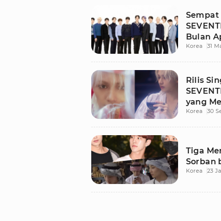
Sempat 
SEVENT
Bulan Ap
Korea
31 M
Rilis Si
SEVENTE
yang M
Korea
30 S
Tiga M
Sorban 
Korea
23 J