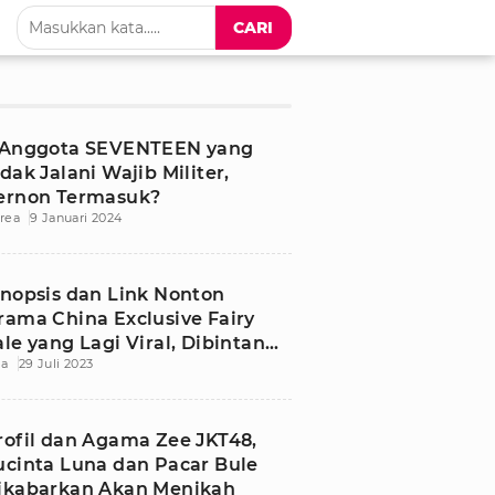
CARI
 Anggota SEVENTEEN yang
idak Jalani Wajib Militer,
ernon Termasuk?
rea
9 Januari 2024
inopsis dan Link Nonton
rama China Exclusive Fairy
ale yang Lagi Viral, Dibintangi
ia
29 Juli 2023
un SEVENTEEN
rofil dan Agama Zee JKT48,
ucinta Luna dan Pacar Bule
ikabarkan Akan Menikah