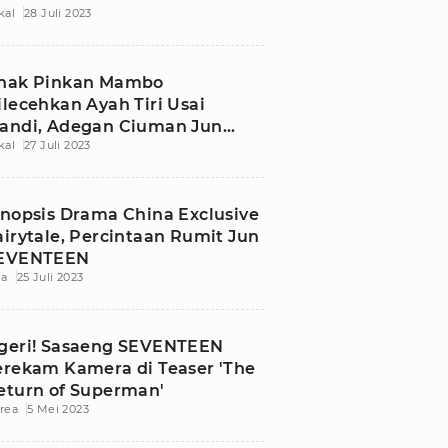
kal
28 Juli 2023
nak Pinkan Mambo
ilecehkan Ayah Tiri Usai
andi, Adegan Ciuman Jun
kal
27 Juli 2023
EVENTEEN Beredar
inopsis Drama China Exclusive
airytale, Percintaan Rumit Jun
EVENTEEN
ia
25 Juli 2023
geri! Sasaeng SEVENTEEN
erekam Kamera di Teaser 'The
eturn of Superman'
rea
5 Mei 2023