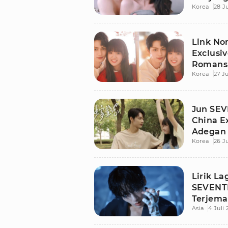
Korea
28 Ju
Link No
Exclusiv
Romans
Korea
27 Ju
Jun SE
China Ex
Adegan 
Korea
26 Ju
Lirik L
SEVENT
Terjema
Asia
4 Juli