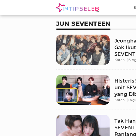
JUN SEVENTEEN
Jeongh
Gak Iku
SEVENT
Korea
13 A
Histeri
unit S
yang Di
Korea
1 Ag
Tak Han
SEVENT
Ranjang