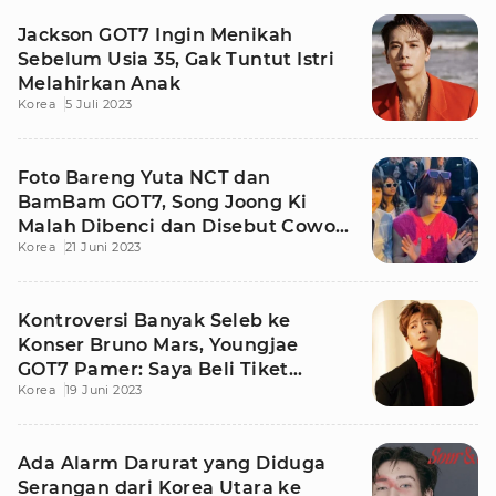
Jackson GOT7 Ingin Menikah
Sebelum Usia 35, Gak Tuntut Istri
Melahirkan Anak
Korea
5 Juli 2023
Foto Bareng Yuta NCT dan
BamBam GOT7, Song Joong Ki
Malah Dibenci dan Disebut Cowok
Korea
21 Juni 2023
Red Flag
Kontroversi Banyak Seleb ke
Konser Bruno Mars, Youngjae
GOT7 Pamer: Saya Beli Tiket
Korea
19 Juni 2023
Sendiri
Ada Alarm Darurat yang Diduga
Serangan dari Korea Utara ke