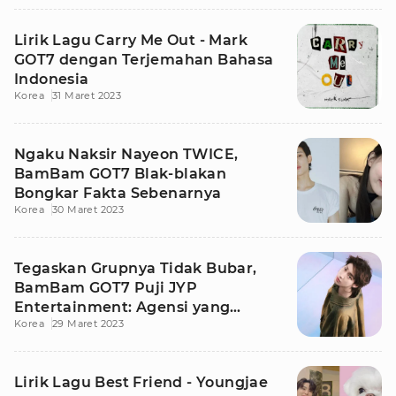
Lirik Lagu Carry Me Out - Mark
GOT7 dengan Terjemahan Bahasa
Indonesia
Korea
31 Maret 2023
Ngaku Naksir Nayeon TWICE,
BamBam GOT7 Blak-blakan
Bongkar Fakta Sebenarnya
Korea
30 Maret 2023
Tegaskan Grupnya Tidak Bubar,
BamBam GOT7 Puji JYP
Entertainment: Agensi yang
Korea
29 Maret 2023
Sangat Bagus
Lirik Lagu Best Friend - Youngjae