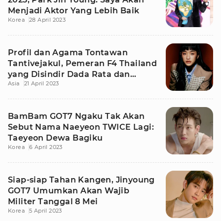
Menjadi Aktor Yang Lebih Baik
Korea
28 April 2023
Profil dan Agama Tontawan
Tantivejakul, Pemeran F4 Thailand
yang Disindir Dada Rata dan
Asia
21 April 2023
Transgender
BamBam GOT7 Ngaku Tak Akan
Sebut Nama Naeyeon TWICE Lagi:
Taeyeon Dewa Bagiku
Korea
6 April 2023
Siap-siap Tahan Kangen, Jinyoung
GOT7 Umumkan Akan Wajib
Militer Tanggal 8 Mei
Korea
5 April 2023