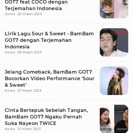
GOT7 feat COCO dengan
Terjemahan Indonesia
Korea
29 Maret 2023
Lirik Lagu Sour & Sweet - BamBam
GOT7 dengan Terjemahan
Indonesia
Korea
28 Maret 2023
Jelang Comeback, BamBam GOT7
Bocorkan Video Performance 'Sour
& Sweet'
Korea
27 Maret 2023
Cinta Bertepuk Sebelah Tangan,
BamBam GOT7 Ngaku Pernah
Suka Nayeon TWICE
Korea
13 Maret 2023