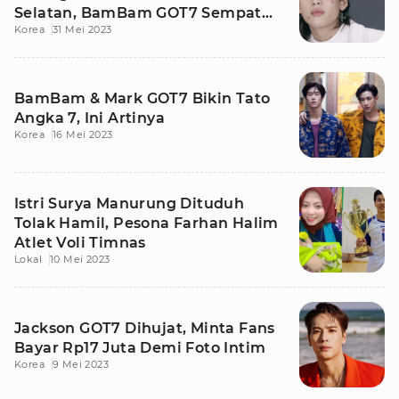
Selatan, BamBam GOT7 Sempat
Korea
31 Mei 2023
Panik
BamBam & Mark GOT7 Bikin Tato
Angka 7, Ini Artinya
Korea
16 Mei 2023
Istri Surya Manurung Dituduh
Tolak Hamil, Pesona Farhan Halim
Atlet Voli Timnas
Lokal
10 Mei 2023
Jackson GOT7 Dihujat, Minta Fans
Bayar Rp17 Juta Demi Foto Intim
Korea
9 Mei 2023