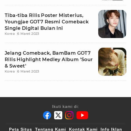
Tiba-tiba Rilis Poster Misterius,
Youngjae GOT7 Resmi Comeback
Single Digital Bulan Ini
Korea
6 Maret 2023
Jelang Comeback, BamBam GOT7
Rilis Highlight Medley Album 'Sour
& Sweet'
Korea
6 Maret 2023
Ikuti kami di:
Peta Situs
Tentang Kami
Kontak Kami
Info Iklan