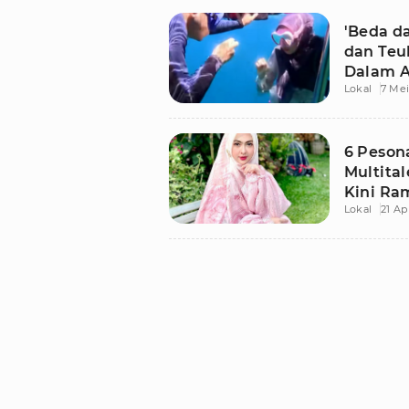
'Beda da
dan Teu
Dalam Ai
Lokal
7 Mei
6 Pesona
Multital
Kini Ra
Lokal
21 Ap