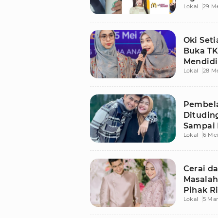
Lokal
29 M
Oki Seti
Buka TK
Mendidi
Lokal
28 M
Pembel
Dituding
Sampai 
Lokal
6 Me
Cerai d
Masalah
Pihak Ri
Lokal
5 Mar