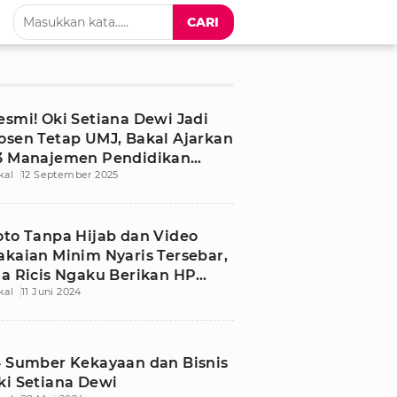
CARI
esmi! Oki Setiana Dewi Jadi
osen Tetap UMJ, Bakal Ajarkan
3 Manajemen Pendidikan
kal
12 September 2025
slam
oto Tanpa Hijab dan Video
akaian Minim Nyaris Tersebar,
ia Ricis Ngaku Berikan HP
kal
11 Juni 2024
ama ke Orang
4 Sumber Kekayaan dan Bisnis
ki Setiana Dewi