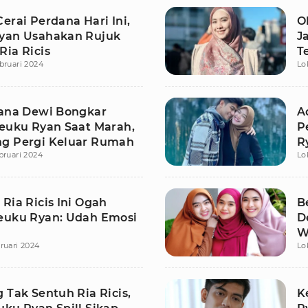
erai Perdana Hari Ini,
O
yan Usahakan Rujuk
J
Ria Ricis
T
bruari 2024
Lo
iana Dewi Bongkar
A
Teuku Ryan Saat Marah,
P
g Pergi Keluar Rumah
R
bruari 2024
Lo
Ria Ricis Ini Ogah
B
euku Ryan: Udah Emosi
D
W
ruari 2024
Lo
R
 Tak Sentuh Ria Ricis,
K