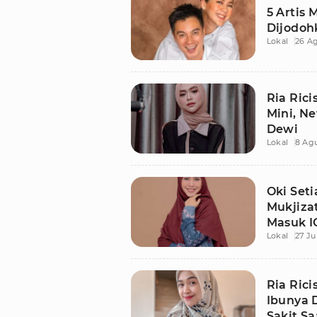
5 Artis 
Dijodoh
Lokal
26 Ag
Ria Rici
Mini, Ne
Dewi
Lokal
8 Agu
Oki Set
Mukjiza
Masuk I
Lokal
27 Ju
Ria Ric
Ibunya 
Sakit Sa