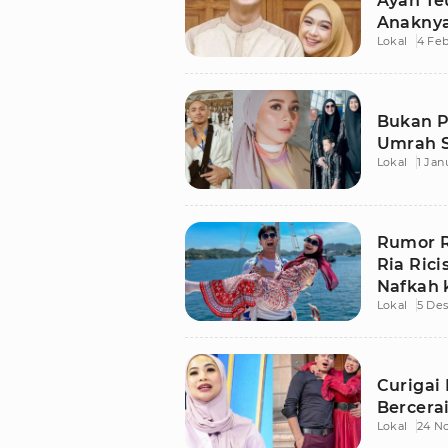
Ayah Te
Anakny
Lokal
4 Feb
Bukan Pe
Umrah S
Lokal
1 Jan
Rumor 
Ria Ric
Nafkah 
Lokal
5 De
Curigai
Bercerai
Lokal
24 N