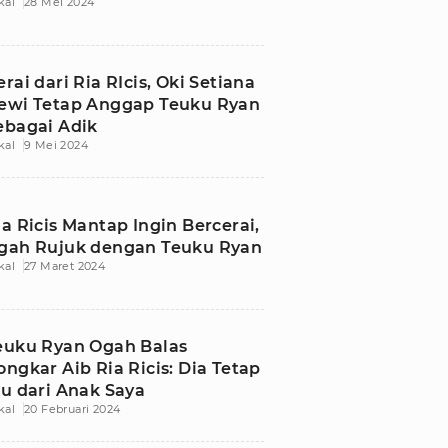
kal
28 Mei 2024
erai dari Ria RIcis, Oki Setiana
ewi Tetap Anggap Teuku Ryan
ebagai Adik
kal
9 Mei 2024
ia Ricis Mantap Ingin Bercerai,
gah Rujuk dengan Teuku Ryan
kal
27 Maret 2024
euku Ryan Ogah Balas
ongkar Aib Ria Ricis: Dia Tetap
bu dari Anak Saya
kal
20 Februari 2024