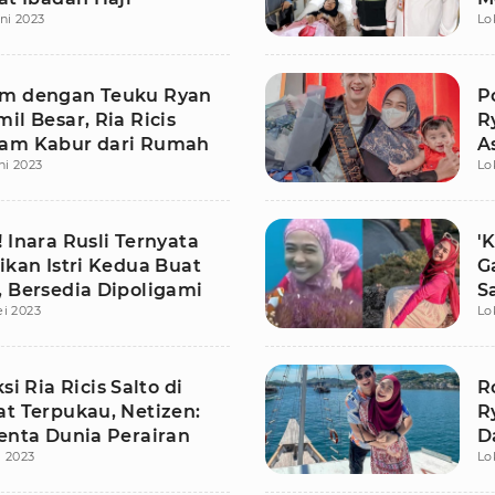
ni 2023
Lo
m dengan Teuku Ryan
P
il Besar, Ria Ricis
R
am Kabur dari Rumah
A
ni 2023
Lo
 Inara Rusli Ternyata
'
ikan Istri Kedua Buat
G
, Bersedia Dipoligami
S
i 2023
Lo
D
si Ria Ricis Salto di
R
at Terpukau, Netizen:
R
lenta Dunia Perairan
D
 2023
Lo