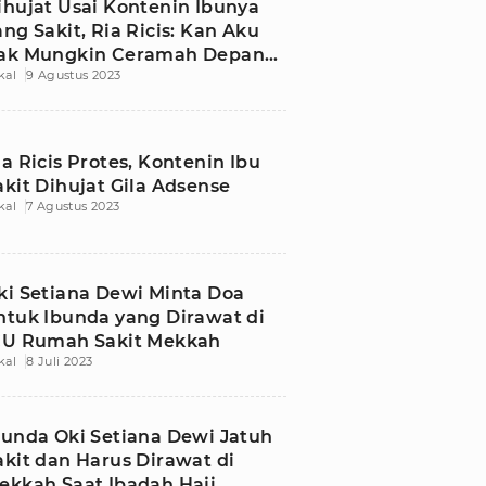
ihujat Usai Kontenin Ibunya
ang Sakit, Ria Ricis: Kan Aku
ak Mungkin Ceramah Depan
kal
9 Agustus 2023
bu
ia Ricis Protes, Kontenin Ibu
akit Dihujat Gila Adsense
kal
7 Agustus 2023
ki Setiana Dewi Minta Doa
ntuk Ibunda yang Dirawat di
CU Rumah Sakit Mekkah
kal
8 Juli 2023
bunda Oki Setiana Dewi Jatuh
akit dan Harus Dirawat di
ekkah Saat Ibadah Haji