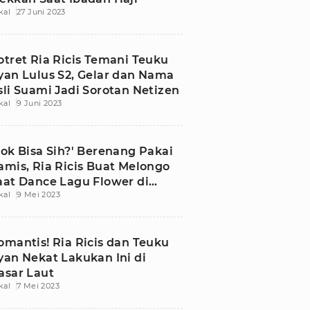
kal
27 Juni 2023
otret Ria Ricis Temani Teuku
yan Lulus S2, Gelar dan Nama
sli Suami Jadi Sorotan Netizen
kal
9 Juni 2023
Kok Bisa Sih?' Berenang Pakai
amis, Ria Ricis Buat Melongo
aat Dance Lagu Flower di
kal
9 Mei 2023
alam Air
omantis! Ria Ricis dan Teuku
yan Nekat Lakukan Ini di
asar Laut
kal
7 Mei 2023