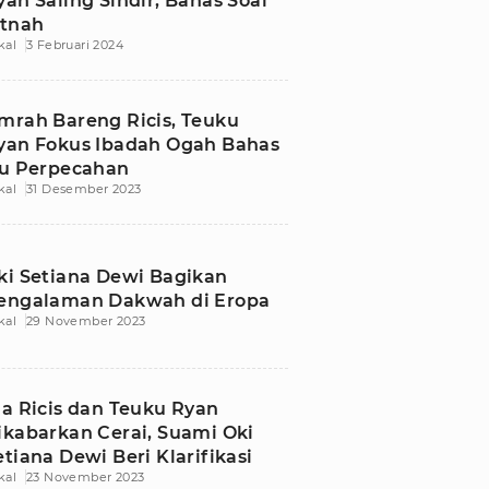
yan Saling Sindir, Bahas Soal
itnah
kal
3 Februari 2024
mrah Bareng Ricis, Teuku
yan Fokus Ibadah Ogah Bahas
su Perpecahan
kal
31 Desember 2023
ki Setiana Dewi Bagikan
engalaman Dakwah di Eropa
kal
29 November 2023
ia Ricis dan Teuku Ryan
ikabarkan Cerai, Suami Oki
etiana Dewi Beri Klarifikasi
kal
23 November 2023