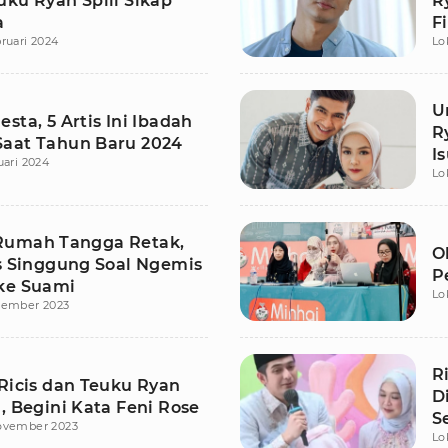
uku Ryan Spill Sikap
R
a
F
ruari 2024
Lo
U
sta, 5 Artis Ini Ibadah
R
aat Tahun Baru 2024
I
uari 2024
Lo
Rumah Tangga Retak,
O
is Singgung Soal Ngemis
P
ke Suami
Lo
sember 2023
R
 Ricis dan Teuku Ryan
D
, Begini Kata Feni Rose
S
ovember 2023
Lo