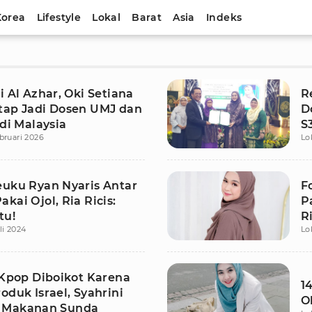
Korea
Lifestyle
Lokal
Barat
Asia
Indeks
i Al Azhar, Oki Setiana
R
tap Jadi Dosen UMJ dan
D
 di Malaysia
S
bruari 2026
Lo
I
euku Ryan Nyaris Antar
F
kai Ojol, Ria Ricis:
P
tu!
R
li 2024
Lo
L
 Kpop Diboikot Karena
1
oduk Israel, Syahrini
O
 Makanan Sunda