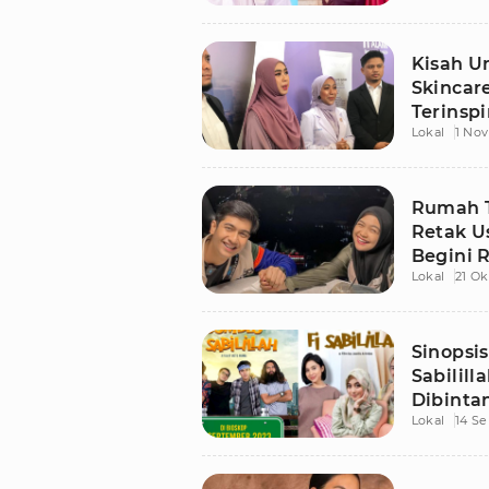
Kisah Un
Skincar
Terinsp
Lokal
1 No
Rumah T
Retak U
Begini 
Lokal
21 Ok
Sinopsis
Sabilill
Dibinta
Lokal
14 S
Nabilah