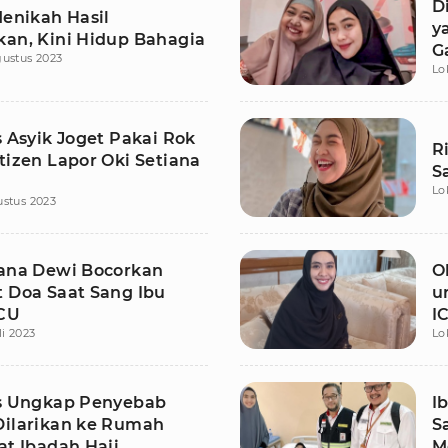
D
Menikah Hasil
y
kan, Kini Hidup Bahagia
G
ustus 2023
Lo
I
s Asyik Joget Pakai Rok
R
tizen Lapor Oki Setiana
S
Lo
stus 2023
iana Dewi Bocorkan
O
t Doa Saat Sang Ibu
u
CU
I
li 2023
Lo
is Ungkap Penyebab
I
Dilarikan ke Rumah
S
at Ibadah Haji
M