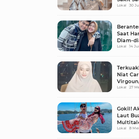
Lokal
30 Ju
Berante
Saat Ham
Diam-di
Lokal
14 Ju
Terkuak!
Niat Car
Virgoun
Lokal
27 Me
Gokil! Ak
Laut Bu
Multita
Lokal
8 Mei