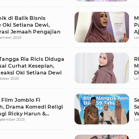
ik di Balik Bisnis
M
e Oki Setiana Dewi,
P
irasi Jemaah Pengajian
A
vember 2023
Lo
L
angga Ria Ricis Diduga
R
sai Curhat Kesepian,
M
Reaksi Oki Setiana Dewi
D
tober 2023
Lo
 Film Jomblo Fi
S
ah, Drama Komedi Religi
S
ngi Ricky Harun &
W
eptember 2023
Lo
 Eks JKT48