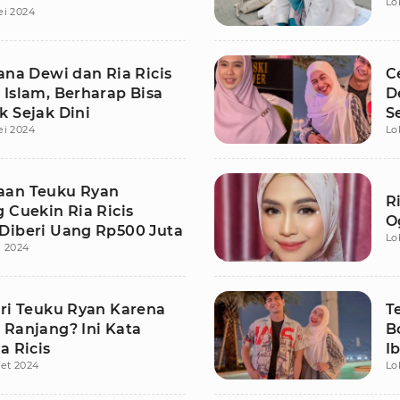
Lo
ei 2024
ana Dewi dan Ria Ricis
C
 Islam, Berharap Bisa
D
k Sejak Dini
S
ei 2024
Lo
aan Teuku Ryan
R
 Cuekin Ria Ricis
O
Diberi Uang Rp500 Juta
Lo
i 2024
ari Teuku Ryan Karena
T
 Ranjang? Ini Kata
B
a Ricis
I
et 2024
Lo