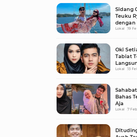
Sidang C
Teuku R
dengan 
Lokal
19 Fe
Oki Set
Tabiat 
Langsun
Lokal
13 Fe
Sahabat 
Bahas T
Aja
Lokal
7 Feb
Dituding