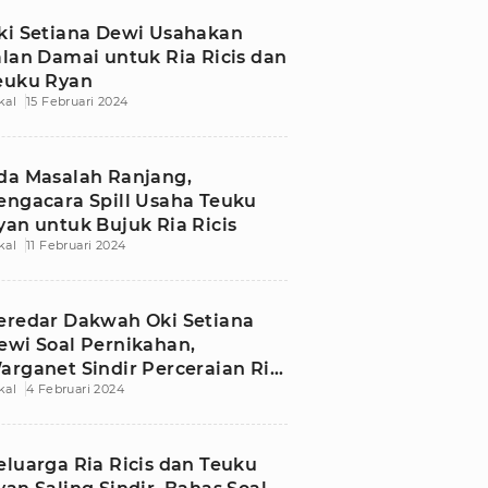
ki Setiana Dewi Usahakan
alan Damai untuk Ria Ricis dan
euku Ryan
kal
15 Februari 2024
da Masalah Ranjang,
engacara Spill Usaha Teuku
yan untuk Bujuk Ria Ricis
kal
11 Februari 2024
eredar Dakwah Oki Setiana
ewi Soal Pernikahan,
arganet Sindir Perceraian Ria
kal
4 Februari 2024
icis
eluarga Ria Ricis dan Teuku