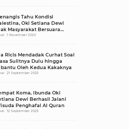
enangis Tahu Kondisi
alestina, Oki Setiana Dewi
jak Masyarakat Bersuara
kal
1 November 2023
ewat Medsos
ia Ricis Mendadak Curhat Soal
asa Sulitnya Dulu hingga
ibantu Oleh Kedua Kakaknya
kal
21 September 2023
empat Koma, Ibunda Oki
etiana Dewi Berhasil Jalani
isuda Penghafal Al Quran
kal
12 September 2023