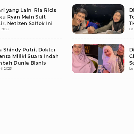
ri yang Lain' Ria Ricis
D
ku Ryan Main Suit
T
r, Netizen Salfok Ini
T
 2023
Lo
P
 Shindy Putri, Dokter
D
enta Miliki Suara Indah
C
mbah Dunia Bisnis
S
ril 2023
Lo
A