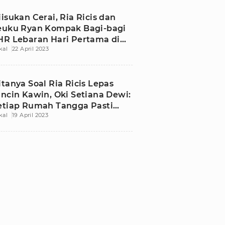
iisukan Cerai, Ria Ricis dan
euku Ryan Kompak Bagi-bagi
HR Lebaran Hari Pertama di
kal
22 April 2023
esantren
itanya Soal Ria Ricis Lepas
incin Kawin, Oki Setiana Dewi:
etiap Rumah Tangga Pasti
kal
19 April 2023
da Kerikil