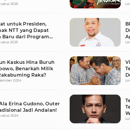
ustus 2025
Lo
Prabowo
rat untuk Presiden,
B
nak NTT yang Dapat
D
 Baru dari Program
A
ustus 2025
Lo
ergizi Gratis
P
kun Kaskus Hina Buruh
V
bowo, Benarkah Milik
T
Rakabuming Raka?
D
ptember 2024
Lo
S
T
Ala Erina Gudono, Outer
T
adisional Jadi Andalan!
W
gustus 2024
Lo
B