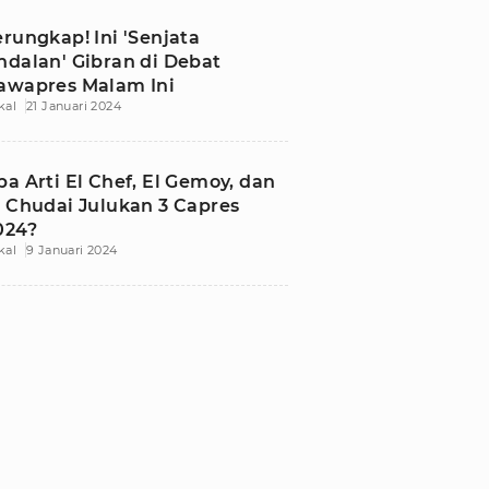
erungkap! Ini 'Senjata
ndalan' Gibran di Debat
awapres Malam Ini
kal
21 Januari 2024
pa Arti El Chef, El Gemoy, dan
l Chudai Julukan 3 Capres
024?
kal
9 Januari 2024