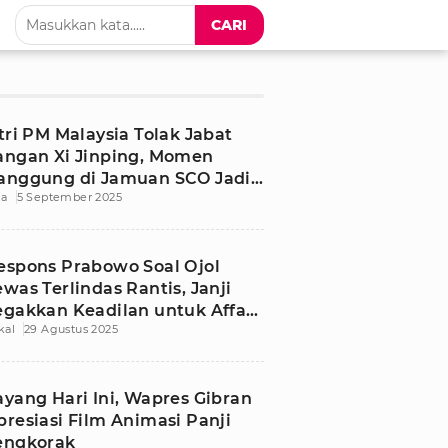
CARI
stri PM Malaysia Tolak Jabat
angan Xi Jinping, Momen
anggung di Jamuan SCO Jadi
ia
5 September 2025
orotan Dunia
espons Prabowo Soal Ojol
ewas Terlindas Rantis, Janji
egakkan Keadilan untuk Affan
kal
29 Agustus 2025
urniawan
ayang Hari Ini, Wapres Gibran
presiasi Film Animasi Panji
engkorak