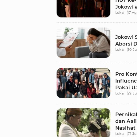
HUT ke-7
Jokowi 
Lokal
17 Ag
Upacar
Jokowi 
Aborsi 
Lokal
30 Ju
Pro Kon
Influenc
Pakai U
Lokal
29 Ju
Pernikah
dan Aali
Nasihat
Lokal
27 Ju
Bobo B