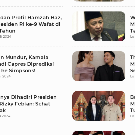
 dan Profil Hamzah Haz,
W
esiden RI ke-9 Wafat di
M
 Tahun
T
li 2024
Lo
en Mundur, Kamala
T
adi Capres Diprediksi
M
The Simpsons!
S
li 2024
Lo
P
nya Dihadiri Presiden
B
Rizky Febian: Sehat
M
Pak
T
i 2024
Lo
N