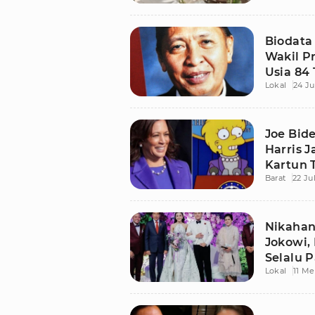
Biodata
Wakil Pr
Usia 84
Lokal
24 Ju
Joe Bid
Harris J
Kartun 
Barat
22 Ju
Nikahan
Jokowi, 
Selalu 
Lokal
11 Me