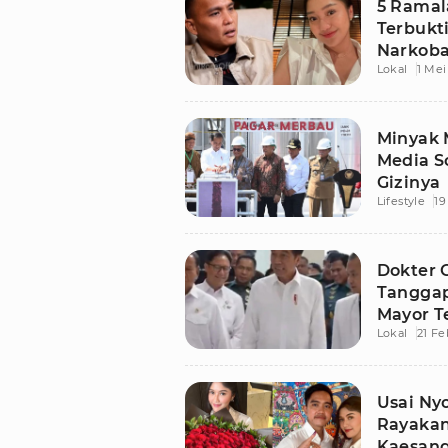
5 Ramal
Terbukti
Narkoba
Lokal
1 Mei
Minyak 
Media S
Gizinya
Lifestyle
19
Dokter 
Tanggap
Mayor T
Lokal
21 Fe
Usai Ny
Rayakan
Kaesan