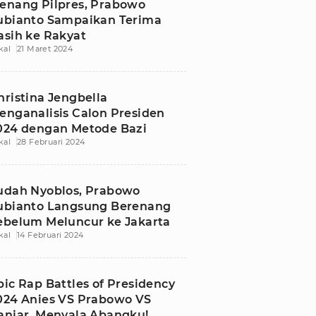
enang Pilpres, Prabowo
ubianto Sampaikan Terima
asih ke Rakyat
kal
21 Maret 2024
hristina Jengbella
enganalisis Calon Presiden
024 dengan Metode Bazi
kal
28 Februari 2024
udah Nyoblos, Prabowo
ubianto Langsung Berenang
ebelum Meluncur ke Jakarta
kal
14 Februari 2024
pic Rap Battles of Presidency
024 Anies VS Prabowo VS
anjar, Menyala Abangku!