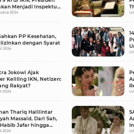
9 RI di IKN, Presiden
P
akan Menjadi Inspektur
T
ustus 2024
Lo
a
M
1
Sahkan PP Kesehatan,
P
Diizinkan dengan Syarat
U
li 2024
Lo
W
tra Jokowi Ajak
P
er Keliling IKN, Netizen:
A
ang Rakyat?
R
li 2024
Lo
an Thariq Halilintar
S
yah Massaid, Dari Sah,
A
 Habib Jafar hingga
I
li 2024
Lo
areng