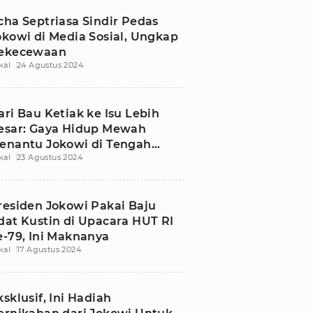
cha Septriasa Sindir Pedas
okowi di Media Sosial, Ungkap
ekecewaan
kal
24 Agustus 2024
ari Bau Ketiak ke Isu Lebih
esar: Gaya Hidup Mewah
enantu Jokowi di Tengah
kal
23 Agustus 2024
erjuangan Rakyat
residen Jokowi Pakai Baju
dat Kustin di Upacara HUT RI
e-79, Ini Maknanya
kal
17 Agustus 2024
ksklusif, Ini Hadiah