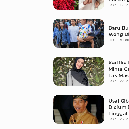
Lokal
14 Fe
Baru Bu
Wong Di
Lokal
5 Feb
Kartika
Minta C
Tak Mas
Lokal
27 Ja
Usai Gib
Dicium 
Tinggal
Lokal
25 Ja