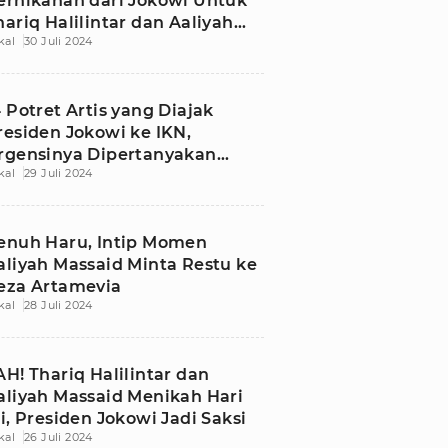
ernikahan dari Jokowi Untuk
hariq Halilintar dan Aaliyah
kal
30 Juli 2024
assaid
4 Potret Artis yang Diajak
residen Jokowi ke IKN,
rgensinya Dipertanyakan
kal
29 Juli 2024
arganet!
enuh Haru, Intip Momen
aliyah Massaid Minta Restu ke
eza Artamevia
kal
28 Juli 2024
AH! Thariq Halilintar dan
aliyah Massaid Menikah Hari
ni, Presiden Jokowi Jadi Saksi
kal
26 Juli 2024