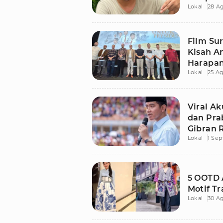
Lokal
28 Ag
Pidato 
Film Su
Kisah A
Harapan
Lokal
25 Ag
Makan B
Viral A
dan Pra
Gibran 
Lokal
1 Se
5 OOTD 
Motif Tr
Lokal
30 A