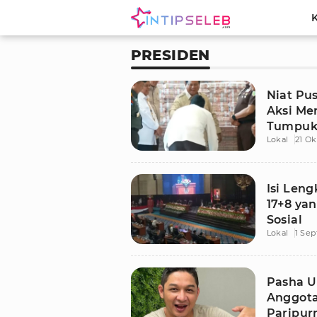
PRESIDEN
Niat Pu
Aksi Me
Tumpuka
Lokal
21 Ok
Ngakak!
Isi Len
17+8 yan
Sosial
Lokal
1 Se
Pasha U
Anggota
Paripur