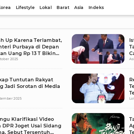
Korea
Lifestyle
Lokal
Barat
Asia
Indeks
sh Up Karena Terlambat,
I
nteri Purbaya di Depan
T
n Uang Rp 13 T Bikin
C
tober 2025
As
S
gkap Tuntutan Rakyat
R
g Jadi Sorotan di Media
T
T
ptember 2025
Lo
K
ngu Klarifikasi Video
T
 DPR Joget Usai Sidang
A
na, Sebut Tersentuh
T