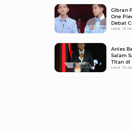
Gibran P
One Pie
Debat 
Lokal
21 Ja
Anies B
Salam S
Titan di
Lokal
14 Ja
Maknan