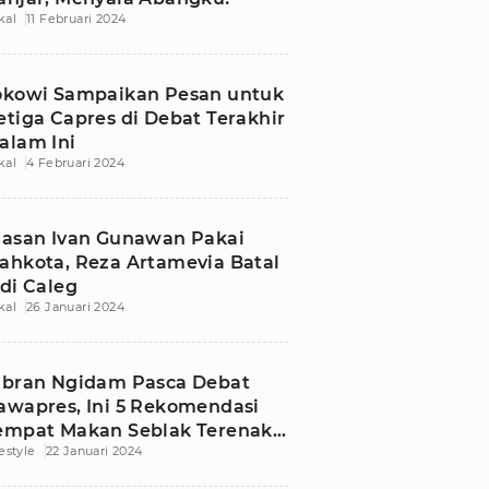
kal
11 Februari 2024
okowi Sampaikan Pesan untuk
etiga Capres di Debat Terakhir
alam Ini
kal
4 Februari 2024
lasan Ivan Gunawan Pakai
ahkota, Reza Artamevia Batal
adi Caleg
kal
26 Januari 2024
ibran Ngidam Pasca Debat
awapres, Ini 5 Rekomendasi
empat Makan Seblak Terenak
festyle
22 Januari 2024
i Jakarta