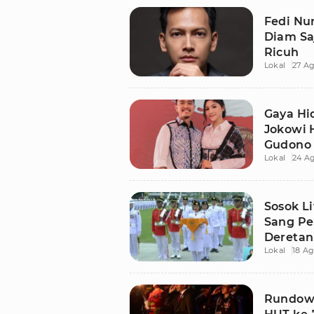
Fedi Nu
Diam Sa
Ricuh
Lokal
27 Ag
Gaya H
Jokowi 
Gudono
Lokal
24 A
Sosok L
Sang Pe
Deretan 
Lokal
18 Ag
Rundown