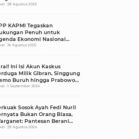
kal
28 Agustus 2025
PP KAPMI Tegaskan
ukungan Penuh untuk
genda Ekonomi Nasional
kal
16 Agustus 2025
residen Prabowo
iral! Ini Isi Akun Kaskus
erduga Milik Gibran, Singgung
emo Buruh hingga Prabowo
kal
1 September 2024
ubianto
erkuak Sosok Ayah Fedi Nuril
ernyata Bukan Orang Biasa,
arganet: Pantesan Berani
kal
29 Agustus 2024
anget