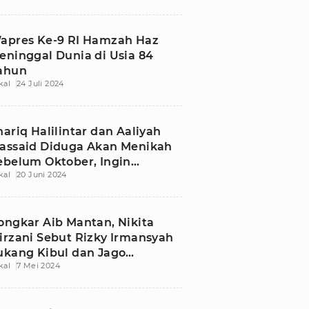
apres Ke-9 RI Hamzah Haz
eninggal Dunia di Usia 84
ahun
kal
24 Juli 2024
hariq Halilintar dan Aaliyah
assaid Diduga Akan Menikah
ebelum Oktober, Ingin
kal
20 Juni 2024
residen Jadi Saksi
ongkar Aib Mantan, Nikita
irzani Sebut Rizky Irmansyah
ukang Kibul dan Jago
kal
7 Mei 2024
gomong