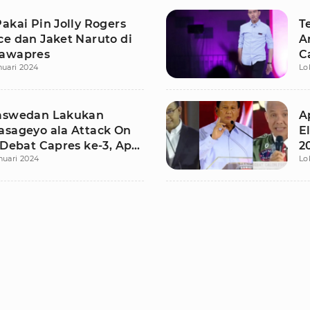
akai Pin Jolly Rogers
T
ce dan Jaket Naruto di
A
Cawapres
C
nuari 2024
Lo
aswedan Lakukan
A
asageyo ala Attack On
E
 Debat Capres ke-3, Apa
2
nuari 2024
Lo
ya?