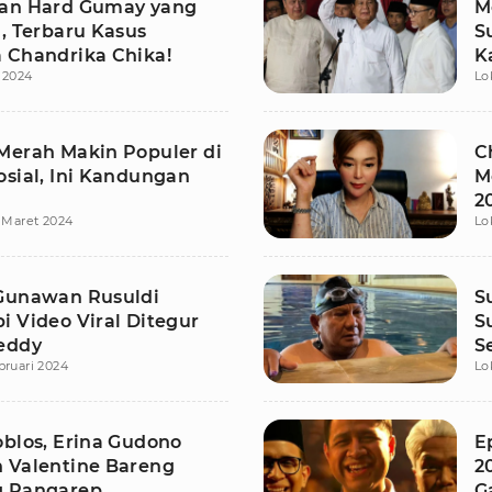
an Hard Gumay yang
M
, Terbaru Kasus
S
 Chandrika Chika!
K
 2024
Lo
Merah Makin Populer di
C
osial, Ini Kandungan
M
2
 Maret 2024
Lo
Gunawan Rusuldi
S
i Video Viral Ditegur
S
eddy
S
bruari 2024
Lo
oblos, Erina Gudono
E
 Valentine Bareng
2
g Pangarep
G