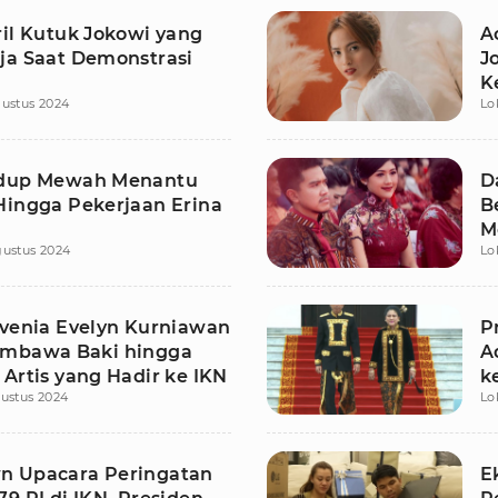
ril Kutuk Jokowi yang
A
ja Saat Demonstrasi
J
K
ustus 2024
Lo
idup Mewah Menantu
D
Hingga Pekerjaan Erina
B
M
gustus 2024
Lo
P
ivenia Evelyn Kurniawan
P
mbawa Baki hingga
A
Artis yang Hadir ke IKN
k
ustus 2024
Lo
 Upacara Peringatan
E