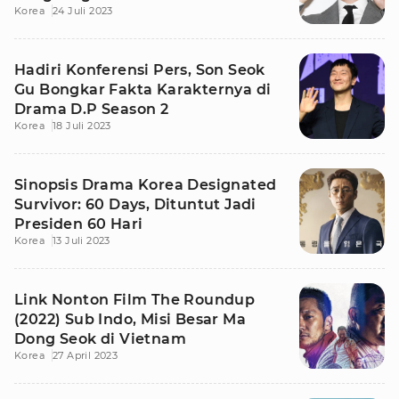
Korea
24 Juli 2023
Nam Myung Ryul
Hadiri Konferensi Pers, Son Seok
Gu Bongkar Fakta Karakternya di
Drama D.P Season 2
Korea
18 Juli 2023
Sinopsis Drama Korea Designated
Survivor: 60 Days, Dituntut Jadi
Presiden 60 Hari
Korea
13 Juli 2023
Link Nonton Film The Roundup
(2022) Sub Indo, Misi Besar Ma
Dong Seok di Vietnam
Korea
27 April 2023