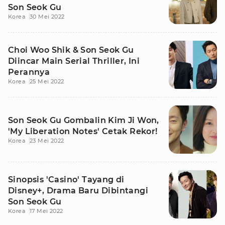
Son Seok Gu
Korea
30 Mei 2022
Choi Woo Shik & Son Seok Gu
Diincar Main Serial Thriller, Ini
Perannya
Korea
25 Mei 2022
Son Seok Gu Gombalin Kim Ji Won,
'My Liberation Notes' Cetak Rekor!
Korea
23 Mei 2022
Sinopsis 'Casino' Tayang di
Disney+, Drama Baru Dibintangi
Son Seok Gu
Korea
17 Mei 2022