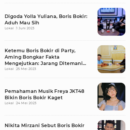
Digoda Yolla Yuliana, Boris Bokir:
Aduh Mau Sih
Lokal
1 Juni 2023
Ketemu Boris Bokir di Party,
Aming Bongkar Fakta
Mengejutkan: Jarang Ditemani
Lokal
25 Mei 2023
Istri
Pemahaman Musik Freya JKT48
Bikin Boris Bokir Kaget
Lokal
24 Mei 2023
Nikita Mirzani Sebut Boris Bokir