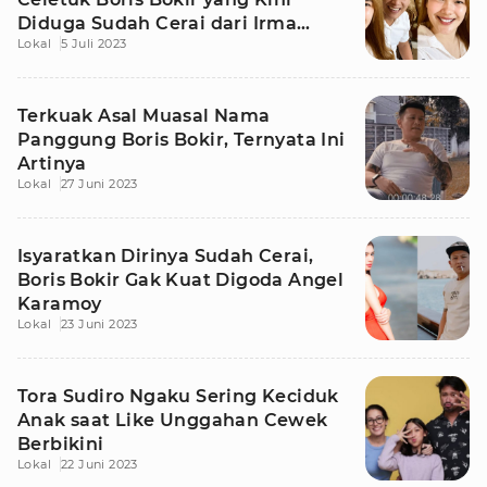
Diduga Sudah Cerai dari Irma
Lokal
5 Juli 2023
Purba
Terkuak Asal Muasal Nama
Panggung Boris Bokir, Ternyata Ini
Artinya
Lokal
27 Juni 2023
Isyaratkan Dirinya Sudah Cerai,
Boris Bokir Gak Kuat Digoda Angel
Karamoy
Lokal
23 Juni 2023
Tora Sudiro Ngaku Sering Keciduk
Anak saat Like Unggahan Cewek
Berbikini
Lokal
22 Juni 2023