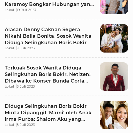
Karamoy Bongkar Hubungan yang
Lokal
19 Juli 2023
Sebenarnya
Alasan Denny Caknan Segera
Nikahi Bella Bonita, Sosok Wanita
Diduga Selingkuhan Boris Bokir
Lokal
9 Juli 2023
Terkuak Sosok Wanita Diduga
Selingkuhan Boris Bokir, Netizen:
Dibawa ke Konser Bunda Corla
Lokal
8 Juli 2023
Gak Sih?
Diduga Selingkuhan Boris Bokir
Minta Dipanggil 'Mami' oleh Anak
Irma Purba: Shalom Aku yang
Lokal
8 Juli 2023
Lahirin!