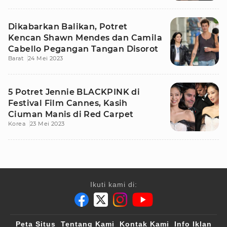
Dikabarkan Balikan, Potret
Kencan Shawn Mendes dan Camila
Cabello Pegangan Tangan Disorot
Barat
24 Mei 2023
5 Potret Jennie BLACKPINK di
Festival Film Cannes, Kasih
Ciuman Manis di Red Carpet
Korea
23 Mei 2023
Ikuti kami di:
Peta Situs
Tentang Kami
Kontak Kami
Info Iklan