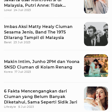
Malaysia, Putri Anne: Tidak
Lokal
24 Juli 2023
Profesional
Imbas Aksi Matty Healy Ciuman
Sesama Jenis, Band The 1975
Dilarang Tampil di Malaysia
Barat
23 Juli 2023
Makin Intim, Junho 2PM dan Yoona
SNSD Ciuman di Kolam Renang
Korea
17 Juli 2023
6 Fakta Mencengangkan dari
Ciuman yang Belum Banyak
Diketahui, Sama Seperti Sidik Jari
Lifestyle
6 Juli 2023