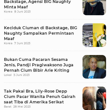
Backstage, Agensi BIG Naughty
Minta Maaf
Korea
8 Juni 2023
Keciduk Ciuman di Backstage, BIG
Naughty Sampaikan Permintaan
Maaf
Korea
7 Juni 2023
Bukan Cuma Pacaran Sesama
Jenis, Pandji Pragiwaksono Juga
Pernah Cium Bibir Arie Kriting
Lokal
5 Juni 2023
Tak Pakai Bra, Lily-Rose Depp
Cium Pacar Wanita Penuh Gairah
saat Tiba di Amerika Serikat
Barat
28 Mei 2023