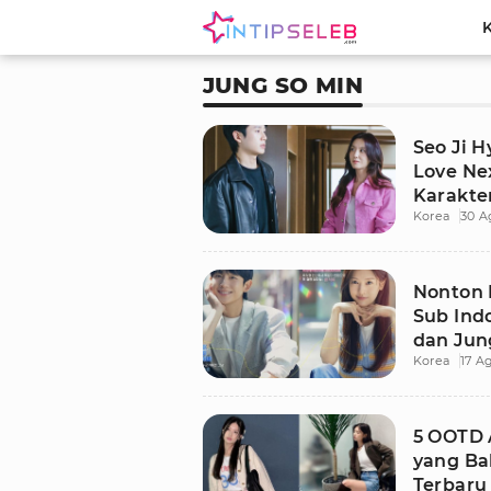
JUNG SO MIN
Seo Ji 
Love Nex
Karakte
Korea
30 A
Nonton 
Sub Ind
dan Jun
Korea
17 A
5 OOTD A
yang Ba
Terbaru