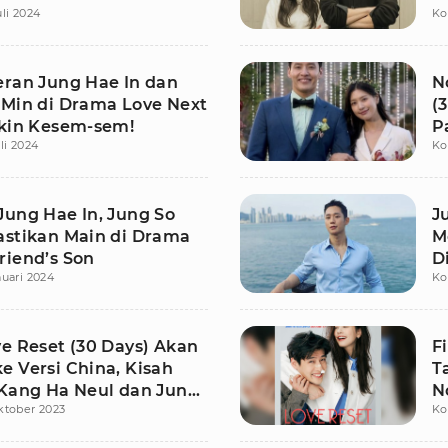
uli 2024
Ko
eran Jung Hae In dan
N
 Min di Drama Love Next
(
ikin Kesem-sem!
P
li 2024
Ko
Jung Hae In, Jung So
J
astikan Main di Drama
M
riend’s Son
D
nuari 2024
Ko
ve Reset (30 Days) Akan
F
e Versi China, Kisah
T
 Kang Ha Neul dan Jung
N
ktober 2023
Ko