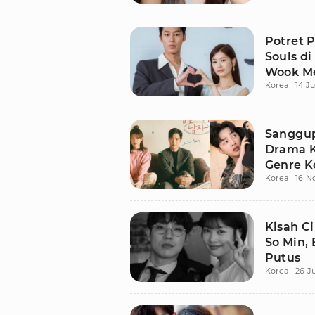
Potret 
Souls di
Wook M
Korea
14 J
Sanggup
Drama 
Genre 
Korea
16 N
Kisah C
So Min, 
Putus
Korea
26 J