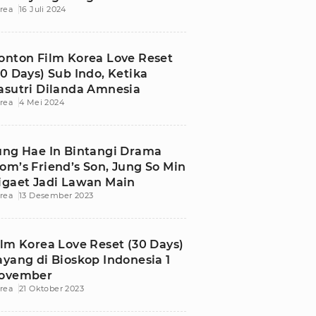
rea
16 Juli 2024
onton Film Korea Love Reset
30 Days) Sub Indo, Ketika
asutri Dilanda Amnesia
rea
4 Mei 2024
ung Hae In Bintangi Drama
om’s Friend’s Son, Jung So Min
igaet Jadi Lawan Main
rea
13 Desember 2023
ilm Korea Love Reset (30 Days)
ayang di Bioskop Indonesia 1
ovember
rea
21 Oktober 2023