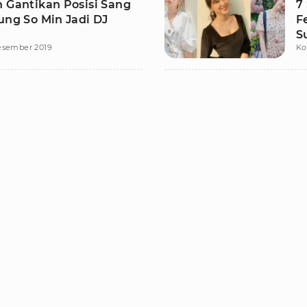
n Gantikan Posisi Sang
7
ung So Min Jadi DJ
F
S
esember 2019
Ko