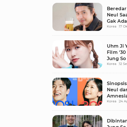
Beredar
Neul Sa
Gak Ada
Korea
17 O
Uhm Ji 
Film '30
Jung So
Korea
12 S
Sinopsis
Neul da
Amnesi
Korea
24 A
Dibinta