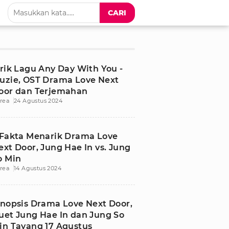
CARI
irik Lagu Any Day With You -
uzie, OST Drama Love Next
oor dan Terjemahan
rea
24 Agustus 2024
 Fakta Menarik Drama Love
ext Door, Jung Hae In vs. Jung
o Min
rea
14 Agustus 2024
inopsis Drama Love Next Door,
uet Jung Hae In dan Jung So
in Tayang 17 Agustus