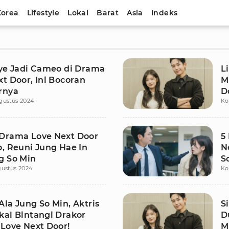
Korea
Lifestyle
Lokal
Barat
Asia
Indeks
Hye Jadi Cameo di Drama
L
t Door, Ini Bocoran
M
rnya
D
gustus 2024
Ko
Drama Love Next Door
5
o, Reuni Jung Hae In
N
g So Min
S
gustus 2024
Ko
la Jung So Min, Aktris
S
kal Bintangi Drakor
D
 Love Next Door!
M