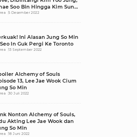
ove, Dibintangi Kim Yoo Jung,
hae Soo Bin Hingga Kim Sung
rea
5 Desember 2022
heol
erkuak! Ini Alasan Jung So Min
 Seo In Guk Pergi Ke Toronto
rea
13 September 2022
poiler Alchemy of Souls
pisode 13, Lee Jae Wook Cium
ung So Min
rea
30 Juli 2022
ink Nonton Alchemy of Souls,
du Akting Lee Jae Wook dan
ung So Min
rea
18 Juni 2022