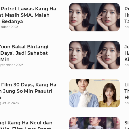
 Potret Lawas Kang Ha
P
at Masih SMA, Malah
H
 Bedanya
T
ktober 2023
Ko
Yoon Bakal Bintangi
J
 Days', Jadi Sahabat
H
 Min
K
eptember 2023
Ko
 Film 30 Days, Kang Ha
L
n Jung So Min Pasutri
Th
a
H
gustus 2023
Ko
a
ngi Kang Ha Neul dan
S