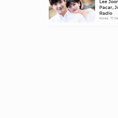
Lee Joo
Pacar, J
Radio
Korea
17 D