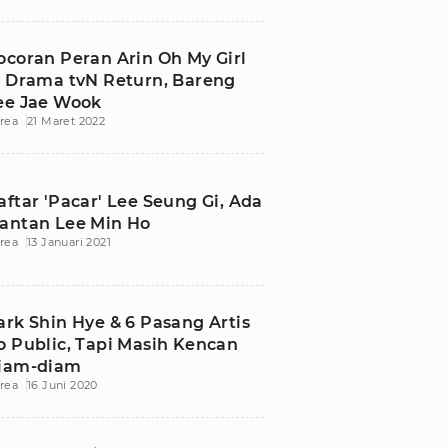
ocoran Peran Arin Oh My Girl
i Drama tvN Return, Bareng
ee Jae Wook
rea
21 Maret 2022
aftar 'Pacar' Lee Seung Gi, Ada
antan Lee Min Ho
rea
13 Januari 2021
ark Shin Hye & 6 Pasang Artis
o Public, Tapi Masih Kencan
iam-diam
rea
16 Juni 2020