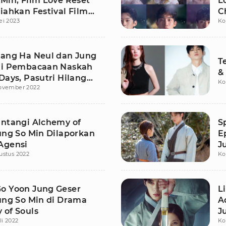
Min, Film Love Reset
L
iahkan Festival Film
C
ei 2023
Ko
2023
C
Kang Ha Neul dan Jung
T
di Pembacaan Naskah
&
Days, Pasutri Hilang
Ko
ovember 2022
intangi Alchemy of
S
Jung So Min Dilaporkan
E
Agensi
J
ustus 2022
Ko
o Yoon Jung Geser
L
Jung So Min di Drama
A
 of Souls
J
li 2022
Ko