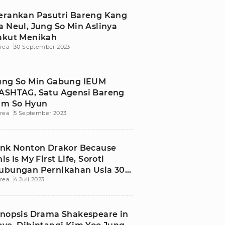
erankan Pasutri Bareng Kang
a Neul, Jung So Min Aslinya
akut Menikah
rea
30 September 2023
ung So Min Gabung IEUM
ASHTAG, Satu Agensi Bareng
im So Hyun
rea
5 September 2023
ink Nonton Drakor Because
is Is My First Life, Soroti
ubungan Pernikahan Usia 30-
rea
4 Juli 2023
n
inopsis Drama Shakespeare in