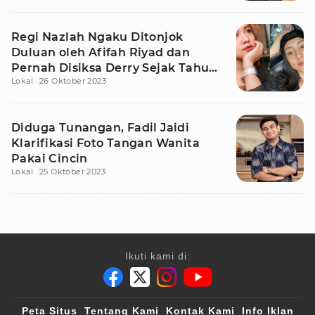
Regi Nazlah Ngaku Ditonjok
Duluan oleh Afifah Riyad dan
Pernah Disiksa Derry Sejak Tahun
Lokal
26 Oktober 2023
2015
Diduga Tunangan, Fadil Jaidi
Klarifikasi Foto Tangan Wanita
Pakai Cincin
Lokal
25 Oktober 2023
Ikuti kami di:
Peta Situs
Tentang Kami
Kontak Kami
Info Iklan