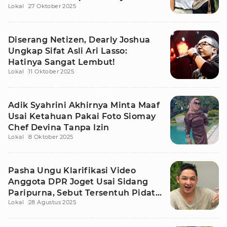
Lokal
27 Oktober 2025
Pihak
Diserang Netizen, Dearly Joshua
Ungkap Sifat Asli Ari Lasso:
Hatinya Sangat Lembut!
Lokal
11 Oktober 2025
Adik Syahrini Akhirnya Minta Maaf
Usai Ketahuan Pakai Foto Siomay
Chef Devina Tanpa Izin
Lokal
8 Oktober 2025
Pasha Ungu Klarifikasi Video
Anggota DPR Joget Usai Sidang
Paripurna, Sebut Tersentuh Pidato
Lokal
28 Agustus 2025
Prabowo