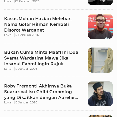
Lokal
22 Februari 2026
Kasus Mohan Hazian Melebar,
Nama Gofar Hilman Kembali
Disorot Warganet
Lokal
12 Februari 2026
Bukan Cuma Minta Maaf! Ini Dua
Syarat Wardatina Mawa Jika
Insanul Fahmi Ingin Rujuk
Lokal
17 Januari 2026
Roby Tremonti Akhirnya Buka
Suara soal Isu Child Grooming
yang Dikaitkan dengan Aurelie
Lokal
13 Januari 2026
Moeremans