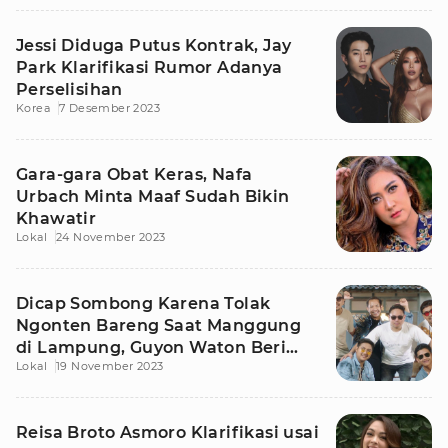
Jessi Diduga Putus Kontrak, Jay
Park Klarifikasi Rumor Adanya
Perselisihan
Korea
7 Desember 2023
Gara-gara Obat Keras, Nafa
Urbach Minta Maaf Sudah Bikin
Khawatir
Lokal
24 November 2023
Dicap Sombong Karena Tolak
Ngonten Bareng Saat Manggung
di Lampung, Guyon Waton Beri
Lokal
19 November 2023
Klarifikasi Ini
Reisa Broto Asmoro Klarifikasi usai