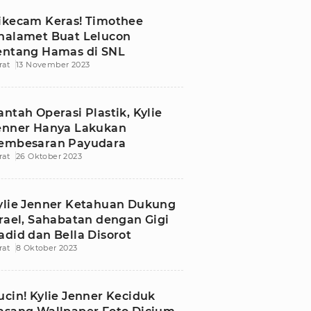
ikecam Keras! Timothee
halamet Buat Lelucon
entang Hamas di SNL
rat
13 November 2023
antah Operasi Plastik, Kylie
enner Hanya Lakukan
embesaran Payudara
rat
26 Oktober 2023
ylie Jenner Ketahuan Dukung
srael, Sahabatan dengan Gigi
adid dan Bella Disorot
rat
8 Oktober 2023
ucin! Kylie Jenner Keciduk