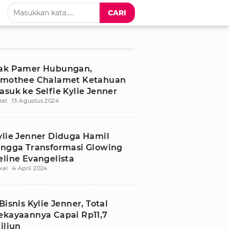
CARI
ak Pamer Hubungan,
imothee Chalamet Ketahuan
asuk ke Selfie Kylie Jenner
rat
13 Agustus 2024
ylie Jenner Diduga Hamil
ingga Transformasi Glowing
eline Evangelista
kal
4 April 2024
 Bisnis Kylie Jenner, Total
ekayaannya Capai Rp11,7
riliun