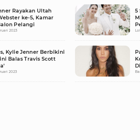
enner Rayakan Ultah
5
Webster ke-5, Kamar
M
alon Pelangi
P
ruari 2023
Lo
s, Kylie Jenner Berbikini
P
ni Balas Travis Scott
K
a'
D
ruari 2023
Ba