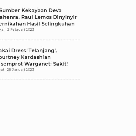
 Sumber Kekayaan Deva
ahenra, Raul Lemos Dinyinyir
ernikahan Hasil Selingkuhan
kal
2 Februari 2023
akai Dress 'Telanjang',
ourtney Kardashian
isemprot Warganet: Sakit!
rat
28 Januari 2023