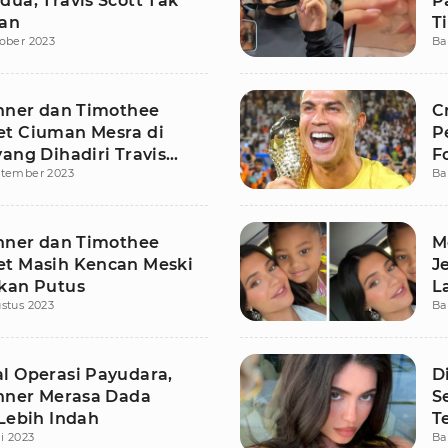
ua, Travis Scott Tak
P
an
T
ober 2023
Ba
enner dan Timothee
C
t Ciuman Mesra di
P
ang Dihadiri Travis
F
ptember 2023
Ba
enner dan Timothee
M
t Masih Kencan Meski
J
kan Putus
L
stus 2023
Ba
l Operasi Payudara,
D
enner Merasa Dada
S
 Lebih Indah
T
li 2023
Ba