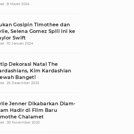
rat
8 Maret 2024
ukan Gosipin Timothee dan
ylie, Selena Gomez Spill Ini ke
aylor Swift
rat
10 Januari 2024
ntip Dekorasi Natal The
ardashians, Kim Kardashian
ewah Banget!
rat
25 Desember 2023
ylie Jenner Dikabarkan Diam-
iam Hadir di Film Baru
imothe Chalamet
rat
30 November 2023