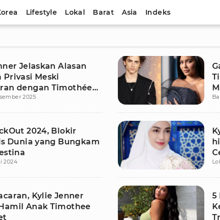
Korea
Lifestyle
Lokal
Barat
Asia
Indeks
nner Jelaskan Alasan
G
 Privasi Meski
T
ran dengan Timothée
M
esember 2025
Ba
et
ckOut 2024, Blokir
K
tis Dunia yang Bungkam
h
estina
C
i 2024
Lo
acaran, Kylie Jenner
5
Hamil Anak Timothee
K
et
T