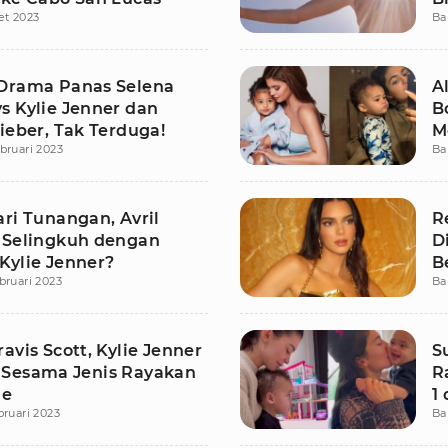
et 2023
Ba
P
Drama Panas Selena
A
s Kylie Jenner dan
B
ieber, Tak Terduga!
M
bruari 2023
Ba
ri Tunangan, Avril
R
 Selingkuh dengan
D
Kylie Jenner?
Be
bruari 2023
Ba
avis Scott, Kylie Jenner
S
Sesama Jenis Rayakan
R
ne
1
bruari 2023
Ba