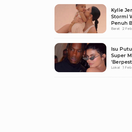
Kylie J
Stormi 
Penuh B
Barat
2 Feb
Isu Putu
Super Mi
'Berpest
Lokal
1 Feb