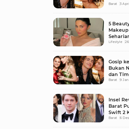
Barat
3 Apr
5 Beauty
Makeup 
Seharia
Lifestyle
26
Gosip k
Bukan N
dan Tim
Barat
9 Jan
Insel Re
Barat P
Swift 2 
Barat
6 De