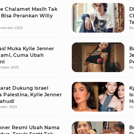
e Chalamet Masih Tak
D
 Bisa Perankan Willy
C
T
ovember 2023
Ba
as! Muka Kylie Jenner
B
lami, Cuma Ubah
J
ni
P
tober 2023
Ba
Barat Dukung Israel
K
 Palestina, Kylie Jenner
I
Yahudi
H
ober 2023
Ba
enner Resmi Ubah Nama
B