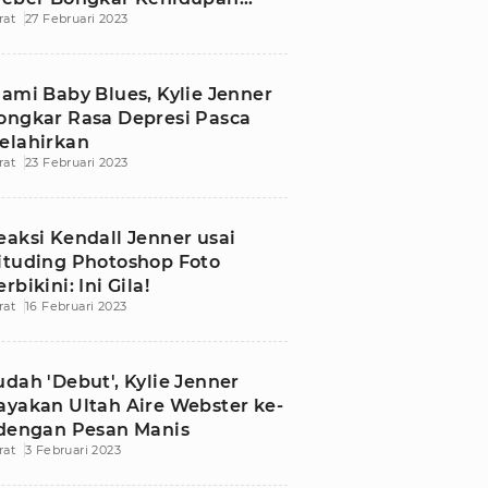
rat
27 Februari 2023
ernikahan
lami Baby Blues, Kylie Jenner
ongkar Rasa Depresi Pasca
elahirkan
rat
23 Februari 2023
eaksi Kendall Jenner usai
ituding Photoshop Foto
rbikini: Ini Gila!
rat
16 Februari 2023
udah 'Debut', Kylie Jenner
ayakan Ultah Aire Webster ke-
 dengan Pesan Manis
rat
3 Februari 2023