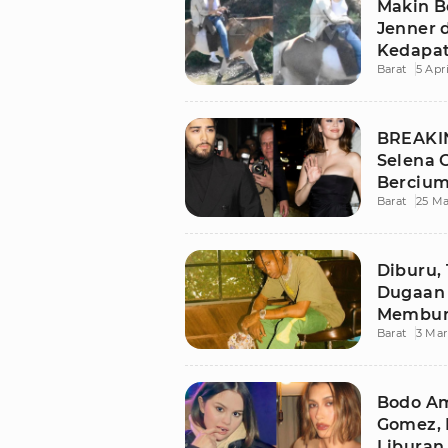
Makin B
Jenner 
Kedapat
Barat
5 Apr
Menung
BREAKIN
Selena 
Bercium
Barat
25 Ma
Malam d
Diburu, 
Dugaan
Membu
Barat
3 Mar
Bodo Am
Gomez, 
Liburan