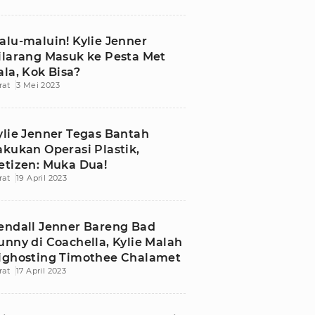
alu-maluin! Kylie Jenner
ilarang Masuk ke Pesta Met
ala, Kok Bisa?
rat
3 Mei 2023
ylie Jenner Tegas Bantah
akukan Operasi Plastik,
etizen: Muka Dua!
rat
19 April 2023
endall Jenner Bareng Bad
unny di Coachella, Kylie Malah
ighosting Timothee Chalamet
rat
17 April 2023