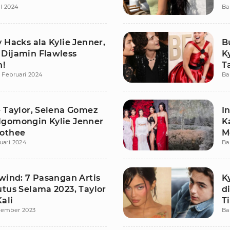
il 2024
Ba
 Hacks ala Kylie Jenner,
B
Dijamin Flawless
K
n!
T
 Februari 2024
Ba
e Taylor, Selena Gomez
I
gomongin Kylie Jenner
K
othee
M
uari 2024
Ba
wind: 7 Pasangan Artis
K
utus Selama 2023, Taylor
d
Kali
T
sember 2023
Ba