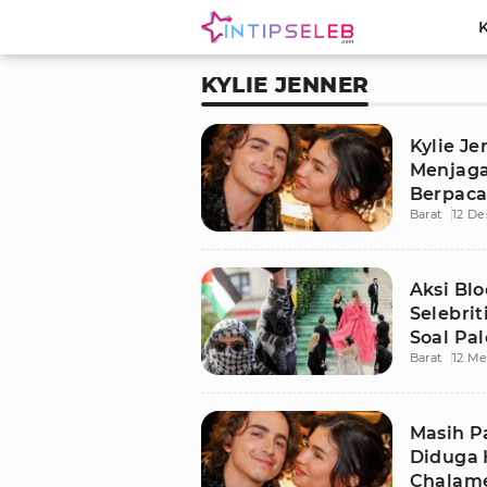
KYLIE JENNER
Kylie Je
Menjaga
Berpaca
Barat
12 D
Chalam
Aksi Blo
Selebri
Soal Pal
Barat
12 Me
Masih P
Diduga 
Chalam