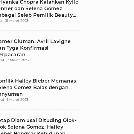
riyanka Chopra Kalahkan Kylie
enner dan Selena Gomez
ebagai Seleb Pemilik Beauty
ia
31 Maret 2023
rand Terkaya
amer Ciuman, Avril Lavigne
an Tyga Konfirmasi
erpacaran
rat
7 Maret 2023
onflik Hailey Bieber Memanas,
elena Gomez Balas dengan
enyuman
rat
1 Maret 2023
etap Diam usai Dituding Olok-
lok Selena Gomez, Hailey
ieber Bongkar Kehidupan