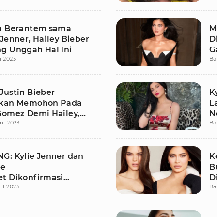
n Berantem sama
M
Jenner, Hailey Bieber
D
g Unggah Hal Ini
G
i 2023
Ba
Justin Bieber
K
rkan Memohon Pada
L
Gomez Demi Hailey,
N
ril 2023
Ba
pa?
G: Kylie Jenner dan
K
ee
B
t Dikonfirmasi
D
ril 2023
Ba
can