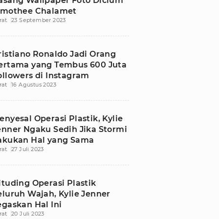
asang Wallpaper Foto Dicium
imothee Chalamet
rat
23 September 2023
ristiano Ronaldo Jadi Orang
ertama yang Tembus 600 Juta
ollowers di Instagram
rat
16 Agustus 2023
enyesal Operasi Plastik, Kylie
enner Ngaku Sedih Jika Stormi
akukan Hal yang Sama
rat
27 Juli 2023
ituding Operasi Plastik
eluruh Wajah, Kylie Jenner
egaskan Hal Ini
rat
20 Juli 2023