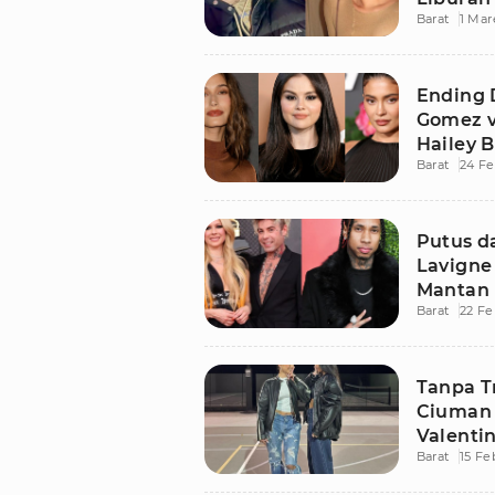
Barat
1 Mar
Ending 
Gomez v
Hailey B
Barat
24 Fe
Putus da
Lavigne
Mantan 
Barat
22 Fe
Tanpa Tr
Ciuman 
Valenti
Barat
15 Fe