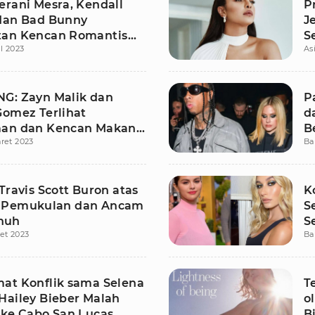
erani Mesra, Kendall
P
dan Bad Bunny
J
an Kencan Romantis
S
il 2023
As
gang Kuda
B
G: Zayn Malik dan
P
Gomez Terlihat
d
an dan Kencan Makan
B
ret 2023
Ba
i New York
Travis Scott Buron atas
K
 Pemukulan dan Ancam
S
nuh
S
et 2023
Ba
at Konflik sama Selena
T
Hailey Bieber Malah
o
 ke Cabo San Lucas
B