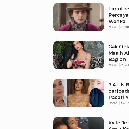
Timothe
Percaya
Wonka
Barat
22 N
Gak Opl
Masih A
Bagian I
Barat
26 Ok
7 Artis 
daripada
Pacari 
Barat
9 Okt
Kylie J