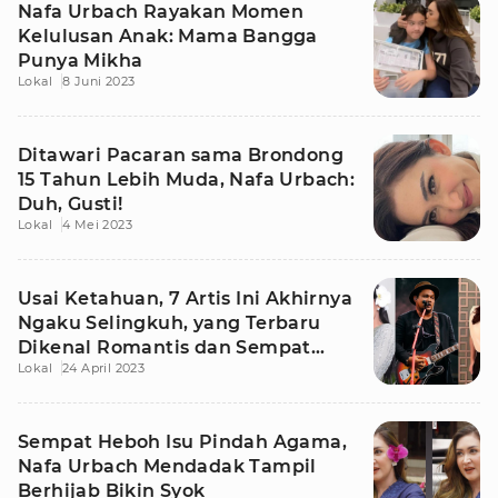
Nafa Urbach Rayakan Momen
Kelulusan Anak: Mama Bangga
Punya Mikha
Lokal
8 Juni 2023
Ditawari Pacaran sama Brondong
15 Tahun Lebih Muda, Nafa Urbach:
Duh, Gusti!
Lokal
4 Mei 2023
Usai Ketahuan, 7 Artis Ini Akhirnya
Ngaku Selingkuh, yang Terbaru
Dikenal Romantis dan Sempat
Lokal
24 April 2023
Hijrah
Sempat Heboh Isu Pindah Agama,
Nafa Urbach Mendadak Tampil
Berhijab Bikin Syok