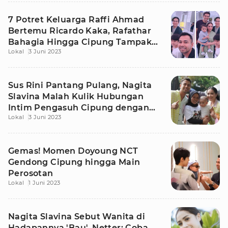
7 Potret Keluarga Raffi Ahmad
Bertemu Ricardo Kaka, Rafathar
Bahagia Hingga Cipung Tampak
Lokal
3 Juni 2023
Gemas
Sus Rini Pantang Pulang, Nagita
Slavina Malah Kulik Hubungan
Intim Pengasuh Cipung dengan
Lokal
3 Juni 2023
Suaminya
Gemas! Momen Doyoung NCT
Gendong Cipung hingga Main
Perosotan
Lokal
1 Juni 2023
Nagita Slavina Sebut Wanita di
Hadapannya 'Bau', Netter: Coba