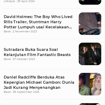
Lifestyle
29 April 2024
David Holmes: The Boy Who Lived
Rilis Trailer, Stuntman Harry
Potter Lumpuh usai Kecelakaan
Barat
2 November 2023
Syuting
Sutradara Buka Suara Soal
Kelanjutan Film Fantastic Beasts
Barat
27 Oktober 2023
Daniel Radcliffe Berduka Atas
Kepergian Michael Gambon: Dunia
Jadi Kurang Menyenangkan
Barat
29 September 2023