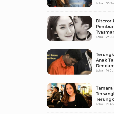
Lokal
30 Ju
Diteror
Pembun
Tyasmar
Lokal
23 Ju
Tak Ber
Terungk
Anak Ta
Dendam,
Lokal
14 Ju
Direstui
Tamara 
Tersang
Terungk
Lokal
21 Ap
Pengaw