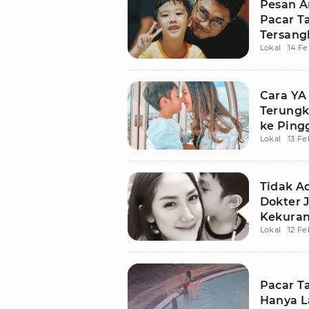
Pesan A
Pacar T
Tersang
Lokal
14 Fe
Cara YA
Terungk
ke Ping
Lokal
13 Fe
Tidak A
Dokter 
Kekuran
Lokal
12 Fe
Pacar T
Hanya L