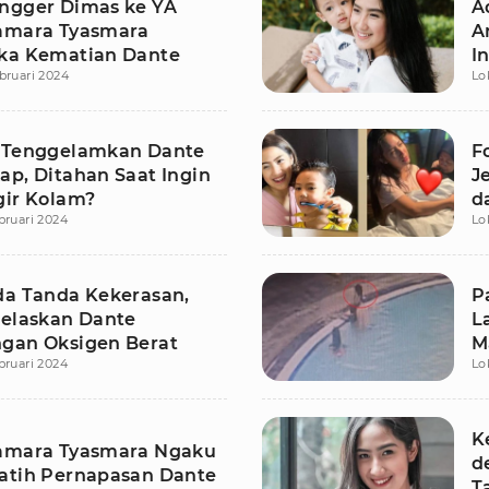
ngger Dimas ke YA
A
amara Tyasmara
A
ka Kematian Dante
I
bruari 2024
Lo
 Tenggelamkan Dante
F
ap, Ditahan Saat Ingin
J
gir Kolam?
d
bruari 2024
Lo
da Tanda Kekerasan,
P
Jelaskan Dante
L
gan Oksigen Berat
M
bruari 2024
Lo
T
K
amara Tyasmara Ngaku
d
atih Pernapasan Dante
T