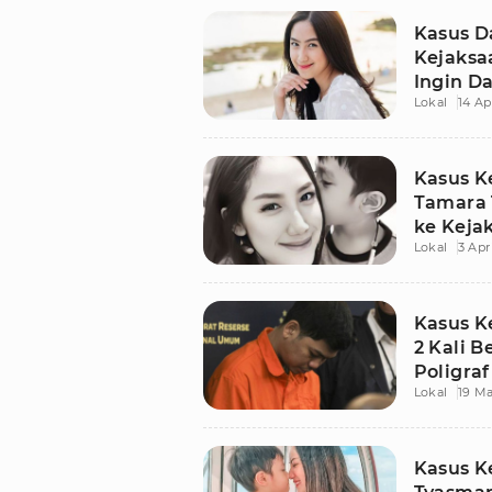
Kasus D
Kejaksa
Ingin D
Lokal
14 Ap
Kasus K
Tamara 
ke Keja
Lokal
3 Apr
Kasus K
2 Kali 
Poligraf
Lokal
19 Ma
Kasus K