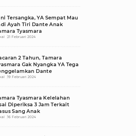
ini Tersangka, YA Sempat Mau
adi Ayah Tiri Dante Anak
amara Tyasmara
kal
21 Februari 2024
acaran 2 Tahun, Tamara
yasmara Gak Nyangka YA Tega
enggelamkan Dante
kal
19 Februari 2024
amara Tyasmara Kelelahan
sai Diperiksa 3 Jam Terkait
asus Sang Anak
kal
16 Februari 2024