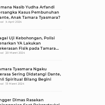
imana Nasib Yudha Arfandi
ersangka Kasus Pembunuhan
ante, Anak Tamara Tyasmara?
kal
4 April 2024
agal Uji Kebohongan, Polisi
enarkan YA Lakukan
ekerasan Fisik pada Tamara
kal
20 Maret 2024
yasmara
amara Tyasmara Ngaku
erasa Sering Didatangi Dante,
hli Spiritual Bilang Begini
kal
13 Maret 2024
ngger Dimas Rasakan