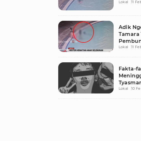
Lokal
11 Fe
Adik Ng
Tamara 
Pembun
Lokal
11 Fe
Fakta-f
Meningg
Tyasmar
Lokal
10 Fe