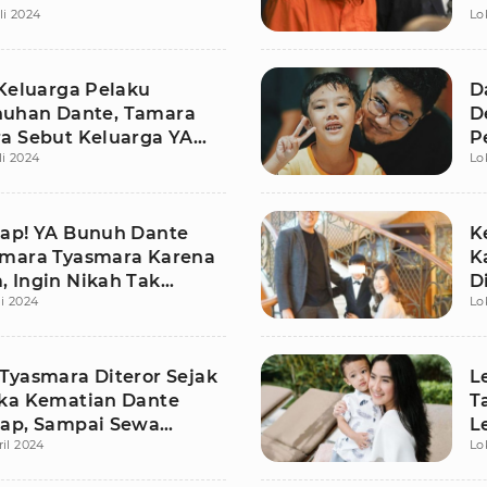
li 2024
Lo
J
 Keluarga Pelaku
D
uhan Dante, Tamara
D
a Sebut Keluarga YA
P
li 2024
Lo
adab: Akhlakless!
M
ap! YA Bunuh Dante
K
mara Tyasmara Karena
K
 Ingin Nikah Tak
D
li 2024
Lo
Tyasmara Diteror Sejak
L
ka Kematian Dante
T
ap, Sampai Sewa
L
ril 2024
Lo
al
D