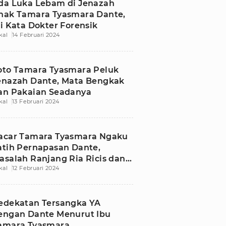
da Luka Lebam di Jenazah
nak Tamara Tyasmara Dante,
ni Kata Dokter Forensik
kal
14 Februari 2024
oto Tamara Tyasmara Peluk
enazah Dante, Mata Bengkak
an Pakaian Seadanya
kal
13 Februari 2024
acar Tamara Tyasmara Ngaku
atih Pernapasan Dante,
asalah Ranjang Ria Ricis dan
kal
12 Februari 2024
euku Ryan
edekatan Tersangka YA
engan Dante Menurut Ibu
amara Tyasmara