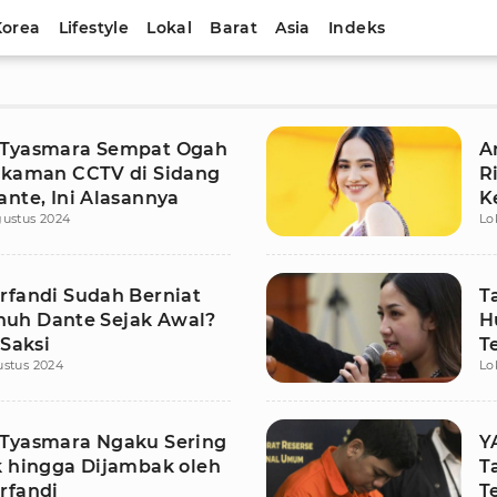
Korea
Lifestyle
Lokal
Barat
Asia
Indeks
 Tyasmara Sempat Ogah
A
ekaman CCTV di Sidang
R
ante, Ini Alasannya
K
gustus 2024
Lo
rfandi Sudah Berniat
T
uh Dante Sejak Awal?
H
 Saksi
T
ustus 2024
Lo
A
Tyasmara Ngaku Sering
Y
k hingga Dijambak oleh
T
rfandi
T