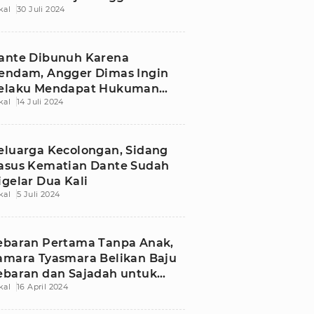
kal
30 Juli 2024
adi Bencong
ante Dibunuh Karena
endam, Angger Dimas Ingin
elaku Mendapat Hukuman
kal
14 Juli 2024
aksimal
eluarga Kecolongan, Sidang
asus Kematian Dante Sudah
igelar Dua Kali
kal
5 Juli 2024
ebaran Pertama Tanpa Anak,
amara Tyasmara Belikan Baju
ebaran dan Sajadah untuk
kal
16 April 2024
ante