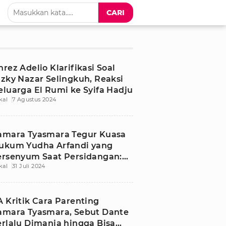
CARI
nrez Adelio Klarifikasi Soal
izky Nazar Selingkuh, Reaksi
eluarga El Rumi ke Syifa Hadju
kal
7 Agustus 2024
amara Tyasmara Tegur Kuasa
ukum Yudha Arfandi yang
ersenyum Saat Persidangan:
kal
31 Juli 2024
nak Saya Meninggal
A Kritik Cara Parenting
amara Tyasmara, Sebut Dante
erlalu Dimanja hingga Bisa