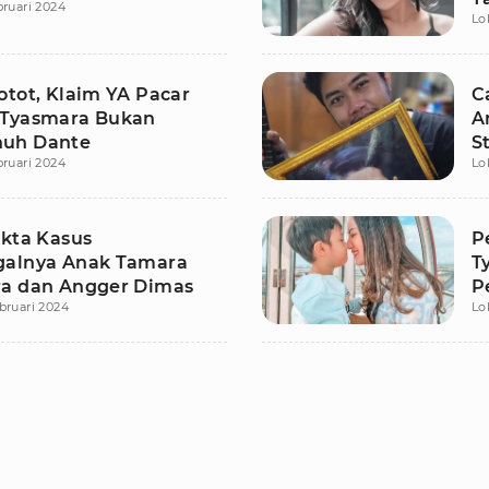
bruari 2024
Lo
otot, Klaim YA Pacar
C
Tyasmara Bukan
A
uh Dante
S
bruari 2024
Lo
akta Kasus
P
alnya Anak Tamara
T
a dan Angger Dimas
P
bruari 2024
Lo