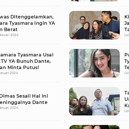
was Ditenggelamkan,
K
ara Tyasmara Ingin YA
J
m Berat
T
bruari 2024
Lo
Tamara Tyasmara Usai
P
CTV YA Bunuh Dante,
T
an Minta Putus!
T
bruari 2024
Lo
T
imas Sesali Hal Ini
U
eninggalnya Dante
K
bruari 2024
Lo