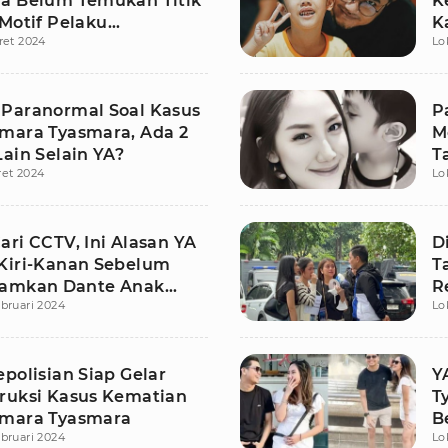
a Belum Temukan Titik
K
 Motif Pelaku
K
ret 2024
Lo
nyakan
Paranormal Soal Kasus
P
mara Tyasmara, Ada 2
M
ain Selain YA?
T
ret 2024
Lo
ri CCTV, Ini Alasan YA
D
Kiri-Kanan Sebelum
T
lamkan Dante Anak
R
bruari 2024
Lo
 Tyasmara
polisian Siap Gelar
Y
ruksi Kasus Kematian
T
mara Tyasmara
B
bruari 2024
Lo