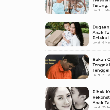
Tyasmar
Terang,
Lokal
11 Ma
Diperta
Dugaan 
Anak Ta
Pelaku L
Lokal
6 Ma
Bukan Ca
Tengok 
Tengge
Lokal
29 Fe
Tamara
Pihak Ke
Rekonst
Anak Ta
Lokal
28 Fe