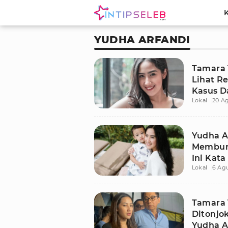
YUDHA ARFANDI
Tamara
Lihat R
Kasus D
Lokal
20 A
Yudha A
Membun
Ini Kata
Lokal
6 Ag
Tamara 
Ditonjo
Yudha A