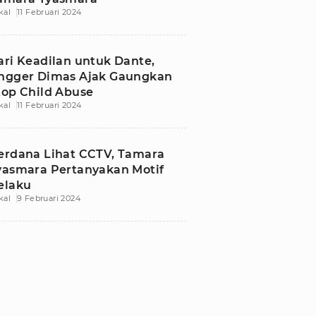
kal
11 Februari 2024
ari Keadilan untuk Dante,
ngger Dimas Ajak Gaungkan
top Child Abuse
kal
11 Februari 2024
erdana Lihat CCTV, Tamara
yasmara Pertanyakan Motif
elaku
kal
9 Februari 2024