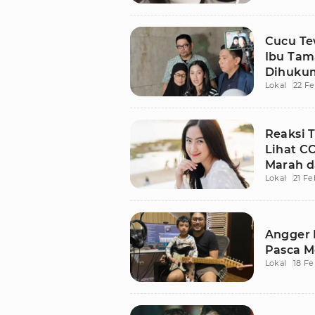
Cucu Te
Ibu Tam
Dihuku
Lokal
22 Fe
Reaksi 
Lihat C
Marah d
Lokal
21 Fe
Angger D
Pasca M
Lokal
18 Fe