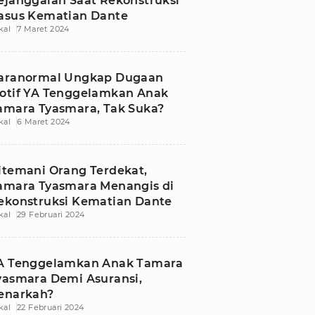
ejanggalan Saat Rekonstruksi
asus Kematian Dante
kal
7 Maret 2024
aranormal Ungkap Dugaan
otif YA Tenggelamkan Anak
amara Tyasmara, Tak Suka?
kal
6 Maret 2024
itemani Orang Terdekat,
amara Tyasmara Menangis di
ekonstruksi Kematian Dante
kal
29 Februari 2024
A Tenggelamkan Anak Tamara
yasmara Demi Asuransi,
enarkah?
kal
22 Februari 2024