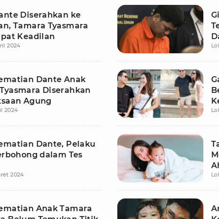
ante Diserahkan ke
G
an, Tamara Tyasmara
T
apat Keadilan
D
ril 2024
Lo
ematian Dante Anak
G
Tyasmara Diserahkan
B
ksaan Agung
K
il 2024
Lo
T
ematian Dante, Pelaku
T
Berbohong dalam Tes
M
A
ret 2024
Lo
ematian Anak Tamara
A