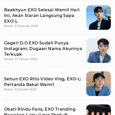
Baekhyun EXO Selesai Wamil Hari
Ini, Akan Siaran Langsung Sapa
EXO-L
Korea
5 Februari 2023
Geger! D.O EXO Sudah Punya
Instagram, Dugaan Nama Akunnya
Terkuak
Korea
17 Januari 2023
Sehun EXO Rilis Video Vlog, EXO-L:
Pertanda Bakal Wamil
Korea
6 Januari 2023
Obati Rindu Fans, EXO Trending
Bawakan Lagu ‘Love Shot’ di