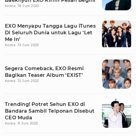
Baekhyun EXO Kirim Pesan Begini
Korea
19 Juni 2023
EXO Menyapu Tangga Lagu iTunes
Di Seluruh Dunia untuk Lagu ‘Let
Me In’
Korea
13 Juni 2023
Segera Comeback, EXO Resmi
Bagikan Teaser Album ‘EXIST’
Korea
12 Juni 2023
Trending! Potret Sehun EXO di
Bandara Sambil Telponan Disebut
CEO Muda
Korea
9 Juni 2023