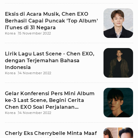
Eksis di Acara Musik, Chen EXO
Berhasil Capai Puncak 'Top Album'
iTunes di 31 Negara
Korea
15 November 2022
Lirik Lagu Last Scene - Chen EXO,
dengan Terjemahan Bahasa
Indonesia
Korea
14 November 2022
Gelar Konferensi Pers Mini Album
ke-3 Last Scene, Begini Cerita
Chen EXO Soal Perjalanan
Korea
14 November 2022
Kariernya
Cherly Eks Cherrybelle Minta Maaf