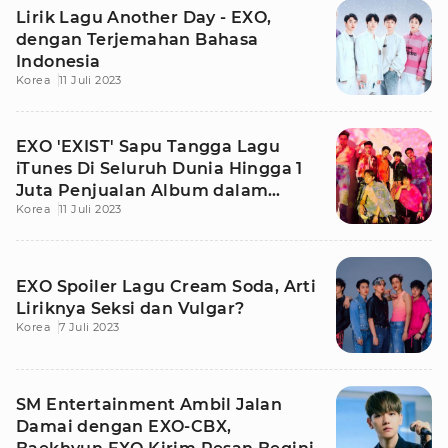
Lirik Lagu Another Day - EXO,
dengan Terjemahan Bahasa
Indonesia
Korea
11 Juli 2023
EXO 'EXIST' Sapu Tangga Lagu
iTunes Di Seluruh Dunia Hingga 1
Juta Penjualan Album dalam
Korea
11 Juli 2023
Sehari
EXO Spoiler Lagu Cream Soda, Arti
Liriknya Seksi dan Vulgar?
Korea
7 Juli 2023
SM Entertainment Ambil Jalan
Damai dengan EXO-CBX,