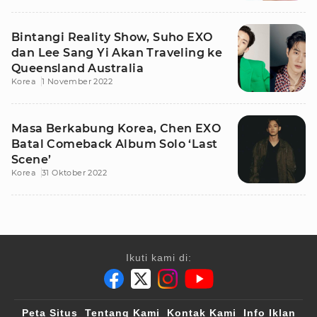
Bintangi Reality Show, Suho EXO
dan Lee Sang Yi Akan Traveling ke
Queensland Australia
Korea
1 November 2022
Masa Berkabung Korea, Chen EXO
Batal Comeback Album Solo ‘Last
Scene’
Korea
31 Oktober 2022
Ikuti kami di:
Peta Situs
Tentang Kami
Kontak Kami
Info Iklan