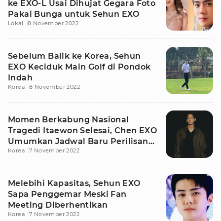
ke EXO-L Usai Dihujat Gegara Foto
Pakai Bunga untuk Sehun EXO
Lokal
8 November 2022
Sebelum Balik ke Korea, Sehun
EXO Keciduk Main Golf di Pondok
Indah
Korea
8 November 2022
Momen Berkabung Nasional
Tragedi Itaewon Selesai, Chen EXO
Umumkan Jadwal Baru Perilisan
Korea
7 November 2022
Album Ke-3
Melebihi Kapasitas, Sehun EXO
Sapa Penggemar Meski Fan
Meeting Diberhentikan
Korea
7 November 2022