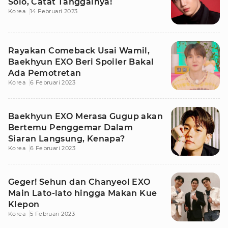
Solo, Catat Tanggalnya!
Korea
14 Februari 2023
Rayakan Comeback Usai Wamil,
Baekhyun EXO Beri Spoiler Bakal
Ada Pemotretan
Korea
6 Februari 2023
Baekhyun EXO Merasa Gugup akan
Bertemu Penggemar Dalam
Siaran Langsung, Kenapa?
Korea
6 Februari 2023
Geger! Sehun dan Chanyeol EXO
Main Lato-lato hingga Makan Kue
Klepon
Korea
5 Februari 2023