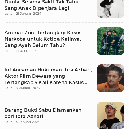
Dunia, Selama Sakit Tak Tahu
Sang Anak Dipenjara Lagi
Lokal
21 Januari 2024
Ammar Zoni Tertangkap Kasus
Narkoba untuk Ketiga Kalinya,
Sang Ayah Belum Tahu?
Lokal
14 Januari 2024
Ini Ancaman Hukuman Ibra Azhari,
Aktor Film Dewasa yang
Tertangkap 5 Kali Karena Kasus
Lokal
9 Januari 2024
Narkoba
Barang Bukti Sabu Diamankan
dari Ibra Azhari
Lokal
5 Januari 2024