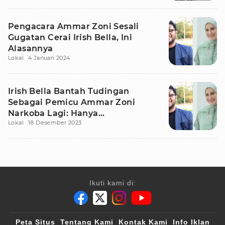
Pengacara Ammar Zoni Sesali
Gugatan Cerai Irish Bella, Ini
Alasannya
Lokal
4 Januari 2024
Irish Bella Bantah Tudingan
Sebagai Pemicu Ammar Zoni
Narkoba Lagi: Hanya
Lokal
18 Desember 2023
Mengingatkan
Ikuti kami di:
Peta Situs
Tentang Kami
Kontak Kami
Info Iklan