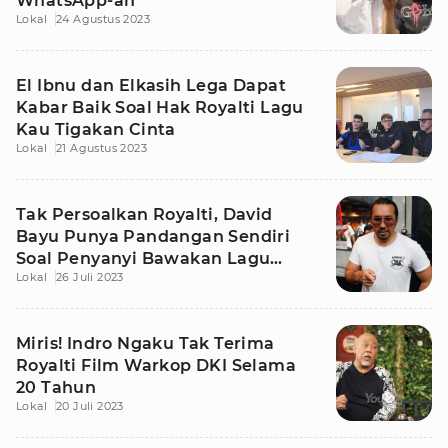
WhatsApp-an
Lokal
24 Agustus 2023
El Ibnu dan Elkasih Lega Dapat
Kabar Baik Soal Hak Royalti Lagu
Kau Tigakan Cinta
Lokal
21 Agustus 2023
Tak Persoalkan Royalti, David
Bayu Punya Pandangan Sendiri
Soal Penyanyi Bawakan Lagu
Lokal
26 Juli 2023
Tanpa Izin
Miris! Indro Ngaku Tak Terima
Royalti Film Warkop DKI Selama
20 Tahun
Lokal
20 Juli 2023