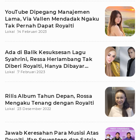
YouTube Dipegang Manajemen
Lama, Via Vallen Mendadak Ngaku
Tak Pernah Dapat Royalti
Lokal
14 Februari 2023
Ada di Balik Kesuksesan Lagu
Syahrini, Ressa Herlambang Tak
Diberi Royalti, Hanya Dibayar
Lokal
7 Februari 2023
Segini
Rilis Album Tahun Depan, Rossa
Mengaku Tenang dengan Royalti
Lokal
23 Desember 2022
Jawab Keresahan Para Musisi Atas
Royalti, Ifan Seventeen dan Satria