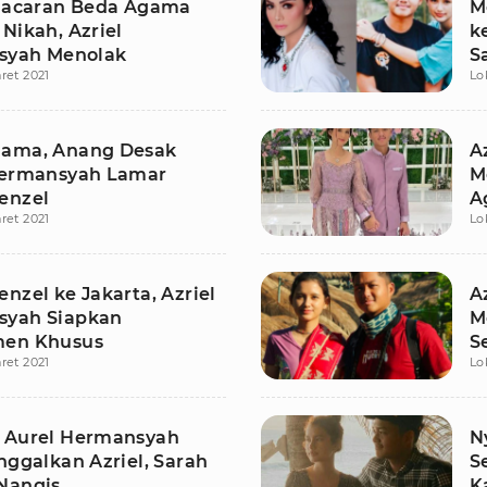
 Pacaran Beda Agama
M
Nikah, Azriel
k
syah Menolak
S
ret 2021
Lo
ama, Anang Desak
A
Hermansyah Lamar
M
enzel
A
ret 2021
Lo
nzel ke Jakarta, Azriel
A
syah Siapkan
M
men Khusus
S
ret 2021
Lo
 Aurel Hermansyah
N
nggalkan Azriel, Sarah
S
Nangis
K