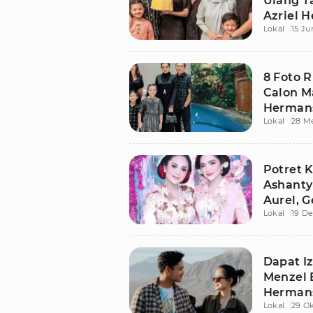
Ulang T
Azriel 
Lokal
15 Ju
8 Foto 
Calon M
Hermans
Lokal
28 M
Potret 
Ashanty
Aurel, 
Lokal
19 D
Dapat Iz
Menzel B
Herman
Lokal
29 Ok