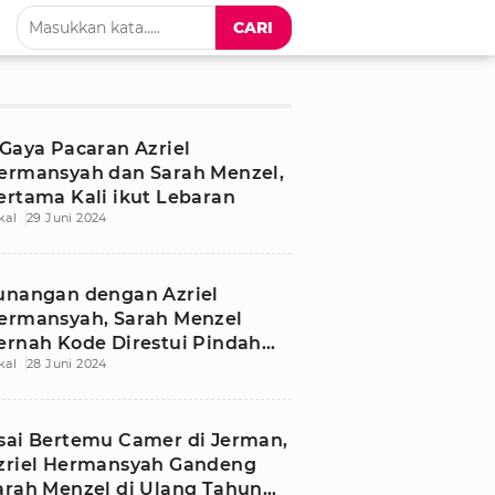
CARI
 Gaya Pacaran Azriel
ermansyah dan Sarah Menzel,
ertama Kali ikut Lebaran
kal
29 Juni 2024
unangan dengan Azriel
ermansyah, Sarah Menzel
ernah Kode Direstui Pindah
kal
28 Juni 2024
gama
sai Bertemu Camer di Jerman,
zriel Hermansyah Gandeng
arah Menzel di Ulang Tahun