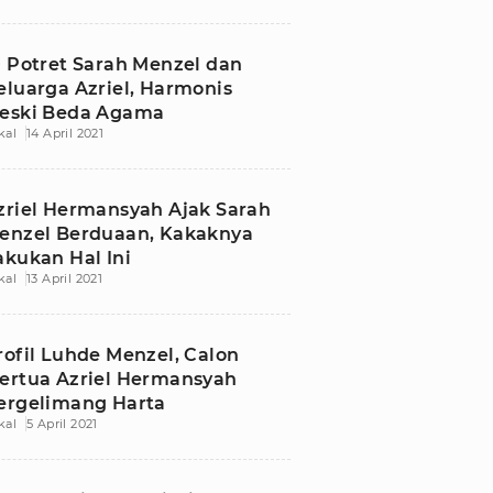
0 Potret Sarah Menzel dan
eluarga Azriel, Harmonis
eski Beda Agama
kal
14 April 2021
zriel Hermansyah Ajak Sarah
enzel Berduaan, Kakaknya
akukan Hal Ini
kal
13 April 2021
rofil Luhde Menzel, Calon
ertua Azriel Hermansyah
ergelimang Harta
kal
5 April 2021