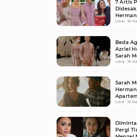
7 Artis
Didesak 
Herman
Lokal
16 Ma
Beda Ag
Azriel 
Sarah M
Lokal
16 Ma
Sarah Me
Herman
Aparte
Lokal
10 Ma
Diminta
Pergi Ti
Menzel 