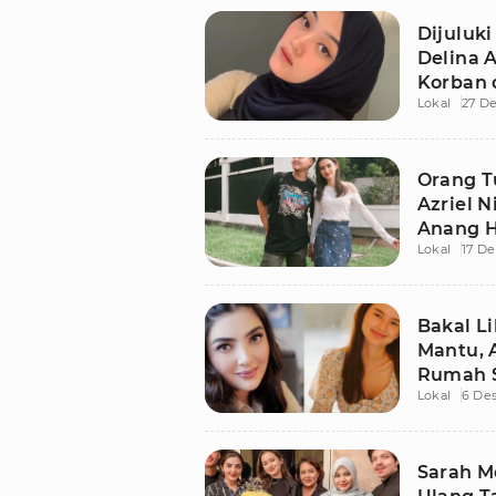
Dijuluki
Delina 
Korban 
Lokal
27 D
Orang T
Azriel N
Anang 
Lokal
17 D
Ashanty
Bakal L
Mantu, 
Rumah 
Lokal
6 De
Sarah M