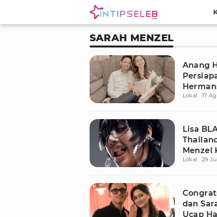
SARAH MENZEL
Anang 
Persiap
Hermans
Lokal
17 Ag
Kapan D
Lisa BL
Thailan
Menzel 
Lokal
29 Ju
Congrat
dan Sar
Ucap Ha