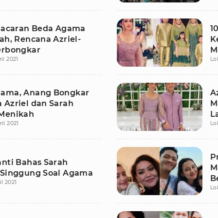
 Pacaran Beda Agama
1
ah, Rencana Azriel-
K
erbongkar
M
ril 2021
Lo
ama, Anang Bongkar
A
 Azriel dan Sarah
M
Menikah
L
ril 2021
Lo
P
anti Bahas Sarah
M
 Singgung Soal Agama
B
il 2021
Lo