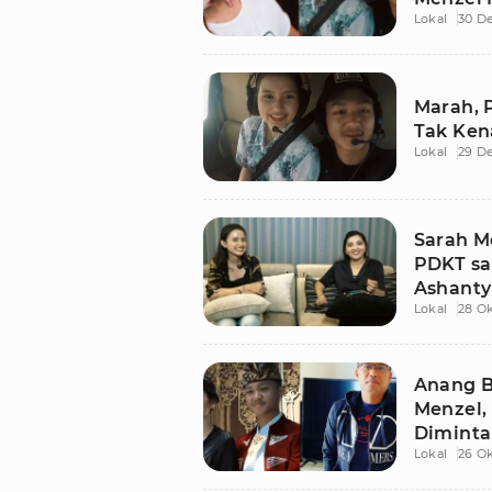
Lokal
30 D
Marah, 
Tak Ken
Lokal
29 D
Sarah 
PDKT sa
Ashant
Lokal
28 O
Anang B
Menzel,
Diminta
Lokal
26 O