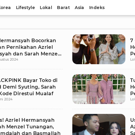
Korea
Lifestyle
Lokal
Barat
Asia
Indeks
Hermansyah Bocorkan
7
an Pernikahan Azriel
H
yah dan Sarah Menzel,
P
ustus 2024
Lo
igelar?
ACKPINK Bayar Toko di
T
d Demi Syuting, Sarah
H
Kode Direstui Mualaf
P
ni 2024
Lo
A
s! Azriel Hermansyah
U
ah Menzel Tunangan,
A
mdalah dan Basmallah
S