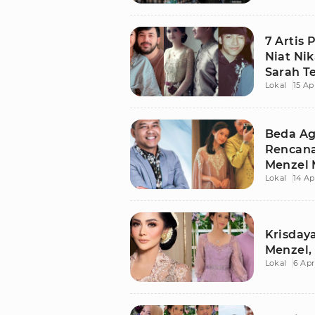
7 Artis
Niat Nik
Sarah T
Lokal
15 Ap
Beda Ag
Rencana
Menzel 
Lokal
14 Ap
Krisday
Menzel,
Lokal
6 Apr