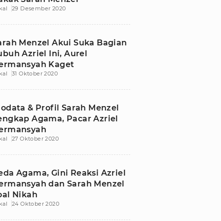
kal
29 Desember 2020
arah Menzel Akui Suka Bagian
ubuh Azriel Ini, Aurel
ermansyah Kaget
kal
31 Oktober 2020
iodata & Profil Sarah Menzel
engkap Agama, Pacar Azriel
ermansyah
kal
27 Oktober 2020
eda Agama, Gini Reaksi Azriel
ermansyah dan Sarah Menzel
oal Nikah
kal
24 Oktober 2020