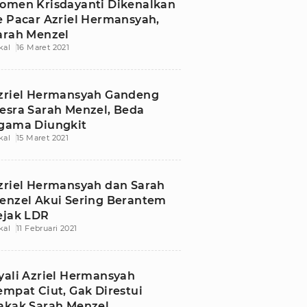
omen Krisdayanti Dikenalkan
e Pacar Azriel Hermansyah,
arah Menzel
kal
16 Maret 2021
zriel Hermansyah Gandeng
esra Sarah Menzel, Beda
gama Diungkit
kal
15 Maret 2021
zriel Hermansyah dan Sarah
enzel Akui Sering Berantem
ejak LDR
kal
11 Februari 2021
yali Azriel Hermansyah
empat Ciut, Gak Direstui
akak Sarah Menzel