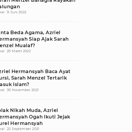
arah Menzel Bahagia Rayakan
alungan
kal
9 Juni 2022
inta Beda Agama, Azriel
ermansyah Siap Ajak Sarah
enzel Mualaf?
kal
25 Maret 2022
zriel Hermansyah Baca Ayat
ursi, Sarah Menzel Tertarik
asuk Islam?
kal
30 November 2021
olak Nikah Muda, Azriel
ermansyah Ogah Ikuti Jejak
urel Hermansyah
kal
22 September 2021