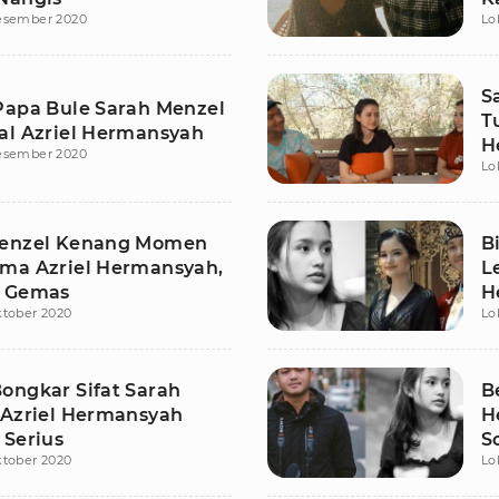
esember 2020
Lo
S
Papa Bule Sarah Menzel
T
al Azriel Hermansyah
H
esember 2020
Lo
Menzel Kenang Momen
B
ma Azriel Hermansyah,
L
y Gemas
H
ktober 2020
Lo
ongkar Sifat Sarah
B
 Azriel Hermansyah
H
 Serius
S
ktober 2020
Lo