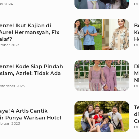
ni 2024
Lo
A
nzel Ikut Kajian di
B
urel Hermansyah, Fix
K
laf?
H
tober 2023
Lo
N
enzel Kode Siap Pindah
D
lam, Azriel: Tidak Ada
M
n
N
eptember 2023
Lo
T
ya! 4 Artis Cantik
d
ir Punya Warisan Hotel
C
bruari 2023
Lo
A