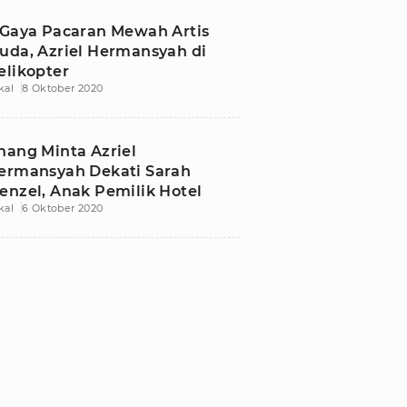
 Gaya Pacaran Mewah Artis
uda, Azriel Hermansyah di
elikopter
kal
8 Oktober 2020
nang Minta Azriel
ermansyah Dekati Sarah
enzel, Anak Pemilik Hotel
kal
6 Oktober 2020