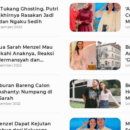
 Tukang Ghosting, Putri
'
Akhirnya Rasakan Jadi
C
dan Ngaku Sedih
M
esember 2022
Lo
P
ua Sarah Menzel Mau
B
ikahi Anaknya, Reaksi
A
Hermansyah dan
'
esember 2022
Lo
 Jadi Sorotan
d
iburan Bareng Calon
B
Ashanty: Numpang di
H
Sarah
M
sember 2022
Lo
M
enzel Dapat Kejutan
M