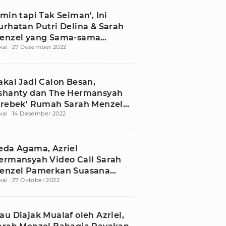
Amin tapi Tak Seiman', Ini
urhatan Putri Delina & Sarah
enzel yang Sama-sama
kal
27 Desember 2022
acaran Beda Agama
akal Jadi Calon Besan,
shanty dan The Hermansyah
Grebek' Rumah Sarah Menzel
kal
14 Desember 2022
i Swiss
eda Agama, Azriel
ermansyah Video Call Sarah
enzel Pamerkan Suasana
kal
27 Oktober 2022
ekkah
au Diajak Mualaf oleh Azriel,