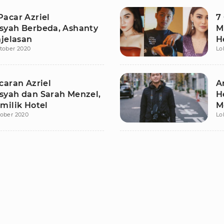
acar Azriel
7
yah Berbeda, Ashanty
M
njelasan
H
tober 2020
Lo
caran Azriel
A
yah dan Sarah Menzel,
H
milik Hotel
M
tober 2020
Lo