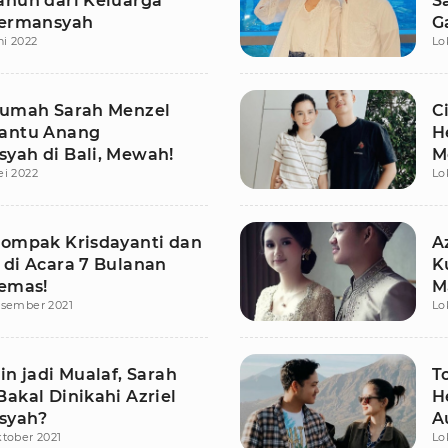
ahun dari Keluarga
S
Hermansyah
G
ni 2022
Lo
Rumah Sarah Menzel
C
antu Anang
H
yah di Bali, Mewah!
M
ei 2022
Lo
Kompak Krisdayanti dan
A
 di Acara 7 Bulanan
K
Gemas!
M
esember 2021
Lo
in jadi Mualaf, Sarah
T
akal Dinikahi Azriel
H
syah?
A
tober 2021
Lo