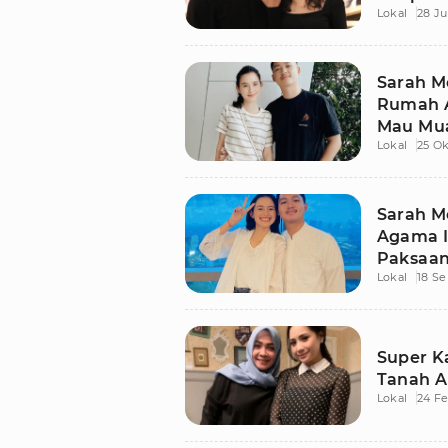
Lokal
28 Ju
Sarah Me
Rumah A
Mau Mua
Lokal
25 Ok
Sarah M
Agama Is
Paksaa
Lokal
18 S
Super Ka
Tanah A
Lokal
24 Fe