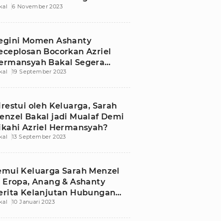
kal
6 November 2023
shanty
egini Momen Ashanty
eceplosan Bocorkan Azriel
ermansyah Bakal Segera
kal
19 September 2023
ikah
irestui oleh Keluarga, Sarah
enzel Bakal jadi Mualaf Demi
ikahi Azriel Hermansyah?
kal
13 September 2023
emui Keluarga Sarah Menzel
i Eropa, Anang & Ashanty
erita Kelanjutan Hubungan
kal
10 Januari 2023
zriel