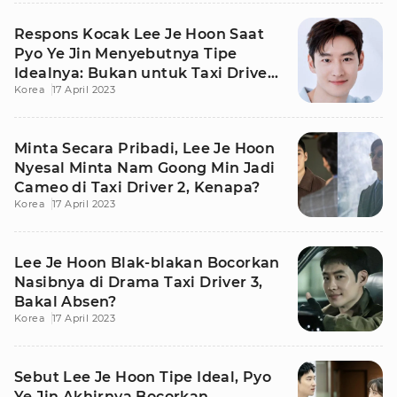
Respons Kocak Lee Je Hoon Saat
Pyo Ye Jin Menyebutnya Tipe
Idealnya: Bukan untuk Taxi Driver
Korea
17 April 2023
3 Kan?
Minta Secara Pribadi, Lee Je Hoon
Nyesal Minta Nam Goong Min Jadi
Cameo di Taxi Driver 2, Kenapa?
Korea
17 April 2023
Lee Je Hoon Blak-blakan Bocorkan
Nasibnya di Drama Taxi Driver 3,
Bakal Absen?
Korea
17 April 2023
Sebut Lee Je Hoon Tipe Ideal, Pyo
Ye Jin Akhirnya Bocorkan