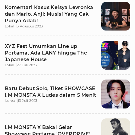
Komentari Kasus Keisya Levronka
dan Marlo, Anji: Musisi Yang Gak
Punya Adab!
Lokal
3 Agustus 2023
XYZ Fest Umumkan Line up
Pertama, Ada LANY hingga The
Japanese House
Lokal
27 Juli 2023
Baru Debut Solo, Tiket SHOWCASE
I.M MONSTA X Ludes dalam 5 Menit
Korea
13 Juli 2023
I.M MONSTA X Bakal Gelar
Showcase Pertama 'OVERDRIVE'