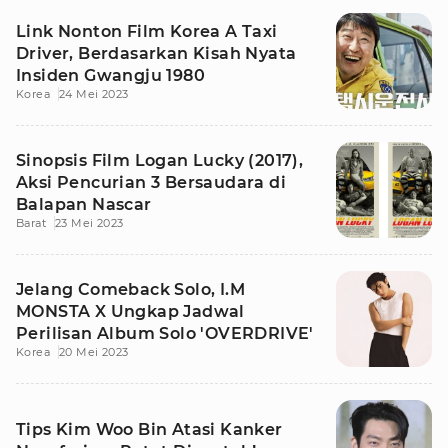
Link Nonton Film Korea A Taxi
Driver, Berdasarkan Kisah Nyata
Insiden Gwangju 1980
Korea
24 Mei 2023
Sinopsis Film Logan Lucky (2017),
Aksi Pencurian 3 Bersaudara di
Balapan Nascar
Barat
23 Mei 2023
Jelang Comeback Solo, I.M
MONSTA X Ungkap Jadwal
Perilisan Album Solo 'OVERDRIVE'
Korea
20 Mei 2023
Tips Kim Woo Bin Atasi Kanker