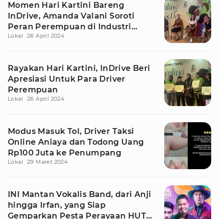
Momen Hari Kartini Bareng
InDrive, Amanda Valani Soroti
Peran Perempuan di Industri
Lokal
26 April 2024
Media
Rayakan Hari Kartini, InDrive Beri
Apresiasi Untuk Para Driver
Perempuan
Lokal
26 April 2024
Modus Masuk Tol, Driver Taksi
Online Aniaya dan Todong Uang
Rp100 Juta ke Penumpang
Lokal
29 Maret 2024
INI Mantan Vokalis Band, dari Anji
hingga Irfan, yang Siap
Gemparkan Pesta Perayaan HUT