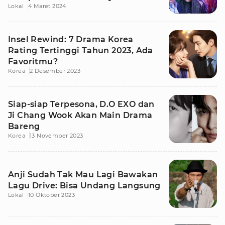
Lokal
4 Maret 2024
ANTV ke-31
Insel Rewind: 7 Drama Korea
Rating Tertinggi Tahun 2023, Ada
Favoritmu?
Korea
2 Desember 2023
Siap-siap Terpesona, D.O EXO dan
Ji Chang Wook Akan Main Drama
Bareng
Korea
13 November 2023
Anji Sudah Tak Mau Lagi Bawakan
Lagu Drive: Bisa Undang Langsung
Lokal
10 Oktober 2023