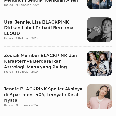
Penghuni Selidiki Kejadian Aneh
Korea
21 Februari 2024
Usai Jennie, Lisa BLACKPINK
Dirikan Label Pribadi Bernama
LLOUD
Korea
9 Februari 2024
Zodiak Member BLACKPINK dan
Karakternya Berdasarkan
Astrologi, Mana yang Paling
Korea
8 Februari 2024
Cocok?
Jennie BLACKPINK Spoiler Aksinya
di Apartment 404, Ternyata Kisah
Nyata
Korea
31 Januari 2024