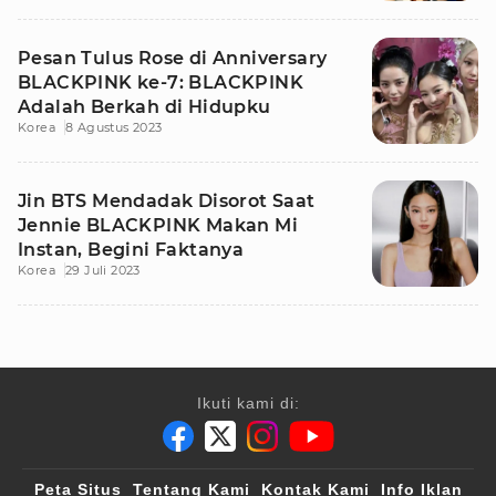
Pesan Tulus Rose di Anniversary
BLACKPINK ke-7: BLACKPINK
Adalah Berkah di Hidupku
Korea
8 Agustus 2023
Jin BTS Mendadak Disorot Saat
Jennie BLACKPINK Makan Mi
Instan, Begini Faktanya
Korea
29 Juli 2023
Ikuti kami di:
Peta Situs
Tentang Kami
Kontak Kami
Info Iklan