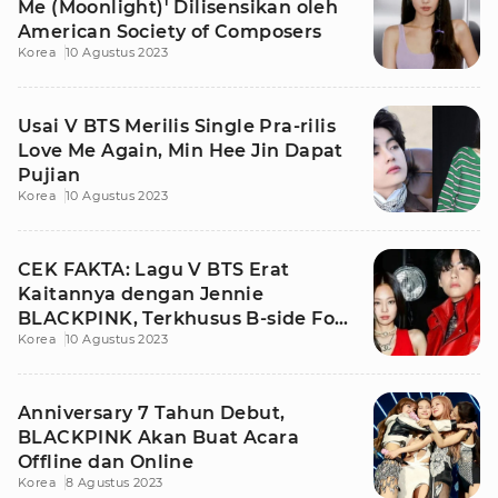
Me (Moonlight)' Dilisensikan oleh
American Society of Composers
Korea
10 Agustus 2023
Usai V BTS Merilis Single Pra-rilis
Love Me Again, Min Hee Jin Dapat
Pujian
Korea
10 Agustus 2023
CEK FAKTA: Lagu V BTS Erat
Kaitannya dengan Jennie
BLACKPINK, Terkhusus B-side For
Korea
10 Agustus 2023
Us?
Anniversary 7 Tahun Debut,
BLACKPINK Akan Buat Acara
Offline dan Online
Korea
8 Agustus 2023