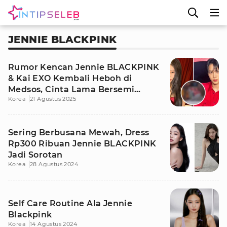
JENNIE BLACKPINK
Rumor Kencan Jennie BLACKPINK
& Kai EXO Kembali Heboh di
Medsos, Cinta Lama Bersemi
Korea
21 Agustus 2025
Kembali?
Sering Berbusana Mewah, Dress
Rp300 Ribuan Jennie BLACKPINK
Jadi Sorotan
Korea
28 Agustus 2024
Self Care Routine Ala Jennie
Blackpink
Korea
14 Agustus 2024