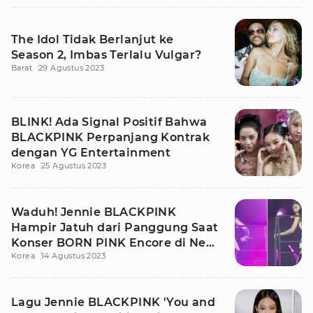
The Idol Tidak Berlanjut ke
Season 2, Imbas Terlalu Vulgar?
Barat
29 Agustus 2023
BLINK! Ada Signal Positif Bahwa
BLACKPINK Perpanjang Kontrak
dengan YG Entertainment
Korea
25 Agustus 2023
Waduh! Jennie BLACKPINK
Hampir Jatuh dari Panggung Saat
Konser BORN PINK Encore di New
Korea
14 Agustus 2023
Jersey
Lagu Jennie BLACKPINK 'You and