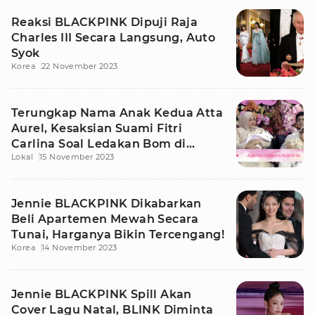
Reaksi BLACKPINK Dipuji Raja
Charles III Secara Langsung, Auto
Syok
Korea
22 November 2023
Terungkap Nama Anak Kedua Atta
Aurel, Kesaksian Suami Fitri
Carlina Soal Ledakan Bom di
Lokal
15 November 2023
Palestina
Jennie BLACKPINK Dikabarkan
Beli Apartemen Mewah Secara
Tunai, Harganya Bikin Tercengang!
Korea
14 November 2023
Jennie BLACKPINK Spill Akan
Cover Lagu Natal, BLINK Diminta