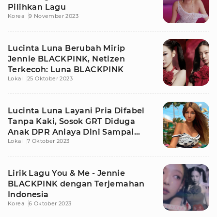
Pilihkan Lagu
Korea
9 November 2023
Lucinta Luna Berubah Mirip
Jennie BLACKPINK, Netizen
Terkecoh: Luna BLACKPINK
Lokal
25 Oktober 2023
Lucinta Luna Layani Pria Difabel
Tanpa Kaki, Sosok GRT Diduga
Anak DPR Aniaya Dini Sampai
Lokal
7 Oktober 2023
Tewas
Lirik Lagu You & Me - Jennie
BLACKPINK dengan Terjemahan
Indonesia
Korea
6 Oktober 2023