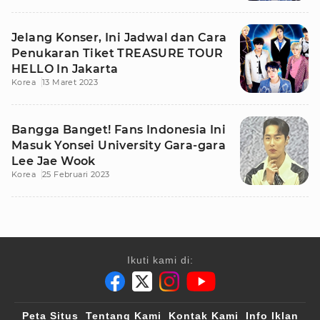
Jelang Konser, Ini Jadwal dan Cara
Penukaran Tiket TREASURE TOUR
HELLO In Jakarta
Korea
13 Maret 2023
Bangga Banget! Fans Indonesia Ini
Masuk Yonsei University Gara-gara
Lee Jae Wook
Korea
25 Februari 2023
Ikuti kami di:
Peta Situs
Tentang Kami
Kontak Kami
Info Iklan