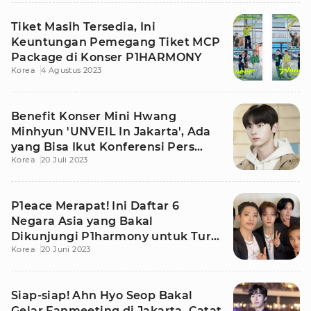
Tiket Masih Tersedia, Ini
Keuntungan Pemegang Tiket MCP
Package di Konser P1HARMONY
Korea
4 Agustus 2023
Benefit Konser Mini Hwang
Minhyun 'UNVEIL In Jakarta', Ada
yang Bisa Ikut Konferensi Pers
Korea
20 Juli 2023
Lho!
P1eace Merapat! Ini Daftar 6
Negara Asia yang Bakal
Dikunjungi P1harmony untuk Tur
Korea
20 Juni 2023
Konser
Siap-siap! Ahn Hyo Seop Bakal
Gelar Fanmeeting di Jakarta, Catat