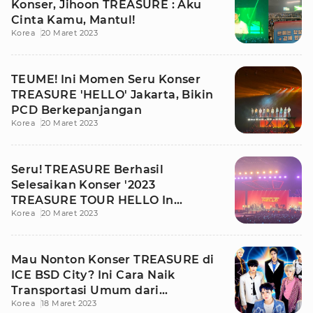
Konser, Jihoon TREASURE : Aku
Cinta Kamu, Mantul!
Korea
20 Maret 2023
TEUME! Ini Momen Seru Konser
TREASURE 'HELLO' Jakarta, Bikin
PCD Berkepanjangan
Korea
20 Maret 2023
Seru! TREASURE Berhasil
Selesaikan Konser '2023
TREASURE TOUR HELLO In
Korea
20 Maret 2023
Jakarta'
Mau Nonton Konser TREASURE di
ICE BSD City? Ini Cara Naik
Transportasi Umum dari
Korea
18 Maret 2023
Jabodebek