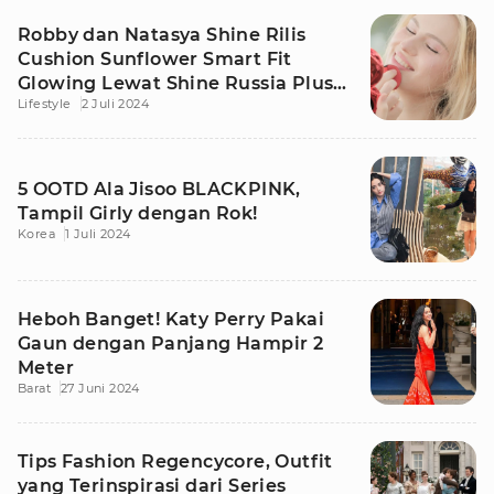
Robby dan Natasya Shine Rilis
Cushion Sunflower Smart Fit
Glowing Lewat Shine Russia Plus
Lifestyle
2 Juli 2024
Skincare
5 OOTD Ala Jisoo BLACKPINK,
Tampil Girly dengan Rok!
Korea
1 Juli 2024
Heboh Banget! Katy Perry Pakai
Gaun dengan Panjang Hampir 2
Meter
Barat
27 Juni 2024
Tips Fashion Regencycore, Outfit
yang Terinspirasi dari Series