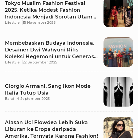
Tokyo Muslim Fashion Festival
2025, Ketika Modest Fashion
Indonesia Menjadi Sorotan Utama
Lifestyle
15 November 2025
Asia
Membebaskan Budaya Indonesia,
Desainer Dwi Wahyuni Rilis
Koleksi Hegemoni untuk Generasi
Lifestyle
22 September 2025
Urban
Giorgio Armani, Sang Ikon Mode
Italia Tutup Usia
Barat
4 September 2025
Alasan Uci Flowdea Lebih Suka
Liburan ke Eropa daripada
Amerika, Ternyata Karena Fashion!