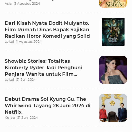
Asia
3 Agustus 2024
Dari Kisah Nyata Dodit Mulyanto,
Film Rumah Dinas Bapak Sajikan
Racikan Horor Komedi yang Solid
Lokal
1 Agustus 2024
Showbiz Stories: Totalitas
Kimberly Ryder Jadi Penghuni
Penjara Wanita untuk Film
Lokal
21 Juli 2024
Bangsal Isolasi
Debut Drama Sol Kyung Gu, The
Whirlwind Tayang 28 Juni 2024 di
Netflix
Korea
21 Juni 2024