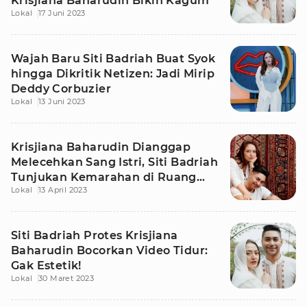
Krisjiana Baharudin Bikin Kagum
Lokal
17 Juni 2023
Wajah Baru Siti Badriah Buat Syok
hingga Dikritik Netizen: Jadi Mirip
Deddy Corbuzier
Lokal
13 Juni 2023
Krisjiana Baharudin Dianggap
Melecehkan Sang Istri, Siti Badriah
Tunjukan Kemarahan di Ruang
Lokal
13 April 2023
Publik
Siti Badriah Protes Krisjiana
Baharudin Bocorkan Video Tidur:
Gak Estetik!
Lokal
30 Maret 2023