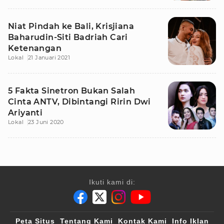
Niat Pindah ke Bali, Krisjiana
Baharudin-Siti Badriah Cari
Ketenangan
Lokal
21 Januari 2021
5 Fakta Sinetron Bukan Salah
Cinta ANTV, Dibintangi Ririn Dwi
Ariyanti
Lokal
23 Juni 2020
Ikuti kami di:
Peta Situs
Tentang Kami
Kontak Kami
Info Iklan