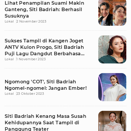
Lihat Penampilan Suami Makin
Ganteng, Siti Badriah: Berhasil
Susuknya
Lokal
2 November 2023
Sukses Tampil di Kangen Joget
ANTV Kulon Progo, Siti Badriah
Puji Lagu Dangdut Berbahasa
Lokal
1 November 2023
Jawa
Ngomong 'COT', Siti Badriah
Ngomel-ngomel: Jangan Ember!
Lokal
23 Oktober 2023
Siti Badriah Kenang Masa Susah
Kehidupannya Saat Tampil di
Panggung Teater